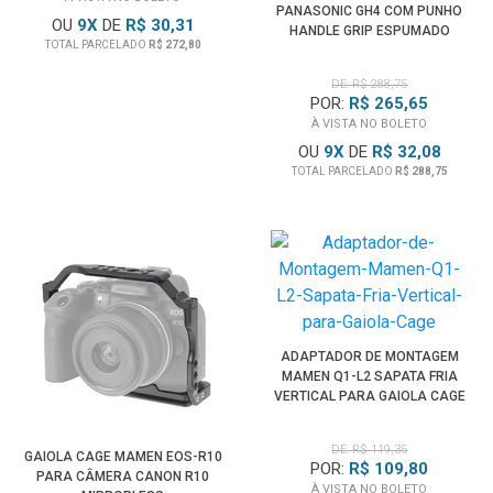
PANASONIC GH4 COM PUNHO
OU
9
X
DE
R$ 30,31
HANDLE GRIP ESPUMADO
TOTAL PARCELADO
R$ 272,80
DE: R$ 288,75
POR:
R$ 265,65
À VISTA NO BOLETO
OU
9
X
DE
R$ 32,08
TOTAL PARCELADO
R$ 288,75
ADAPTADOR DE MONTAGEM
MAMEN Q1-L2 SAPATA FRIA
VERTICAL PARA GAIOLA CAGE
DE: R$ 119,35
GAIOLA CAGE MAMEN EOS-R10
POR:
R$ 109,80
PARA CÂMERA CANON R10
À VISTA NO BOLETO