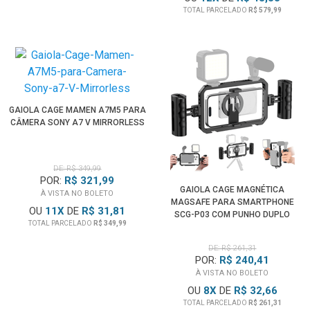
TOTAL PARCELADO
R$ 579,99
GAIOLA CAGE MAMEN A7M5 PARA
CÂMERA SONY A7 V MIRRORLESS
DE: R$ 349,99
POR:
R$ 321,99
GAIOLA CAGE MAGNÉTICA
À VISTA NO BOLETO
MAGSAFE PARA SMARTPHONE
OU
11
X
DE
R$ 31,81
SCG-P03 COM PUNHO DUPLO
TOTAL PARCELADO
R$ 349,99
DE: R$ 261,31
POR:
R$ 240,41
À VISTA NO BOLETO
OU
8
X
DE
R$ 32,66
TOTAL PARCELADO
R$ 261,31