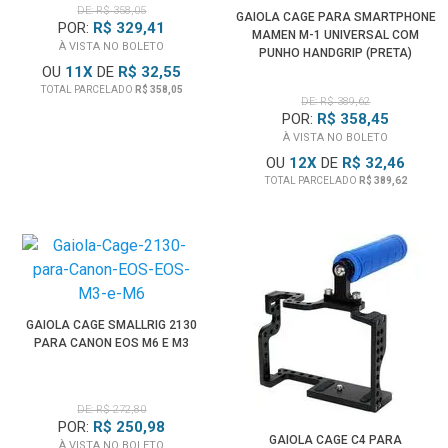
DE: R$ 358,05
GAIOLA CAGE PARA SMARTPHONE
POR:
R$ 329,41
MAMEN M-1 UNIVERSAL COM
À VISTA NO BOLETO
PUNHO HANDGRIP (PRETA)
OU
11
X
DE
R$ 32,55
TOTAL PARCELADO
R$ 358,05
DE: R$ 389,62
POR:
R$ 358,45
À VISTA NO BOLETO
OU
12
X
DE
R$ 32,46
TOTAL PARCELADO
R$ 389,62
GAIOLA CAGE SMALLRIG 2130
PARA CANON EOS M6 E M3
DE: R$ 272,80
POR:
R$ 250,98
GAIOLA CAGE C4 PARA
À VISTA NO BOLETO