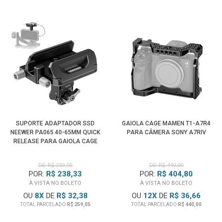
SUPORTE ADAPTADOR SSD
GAIOLA CAGE MAMEN T1-A7R4
NEEWER PA065 40-65MM QUICK
PARA CÂMERA SONY A7RIV
RELEASE PARA GAIOLA CAGE
DE: R$ 259,05
DE: R$ 440,00
POR:
R$ 238,33
POR:
R$ 404,80
À VISTA NO BOLETO
À VISTA NO BOLETO
OU
8
X
DE
R$ 32,38
OU
12
X
DE
R$ 36,66
TOTAL PARCELADO
R$ 259,05
TOTAL PARCELADO
R$ 440,00