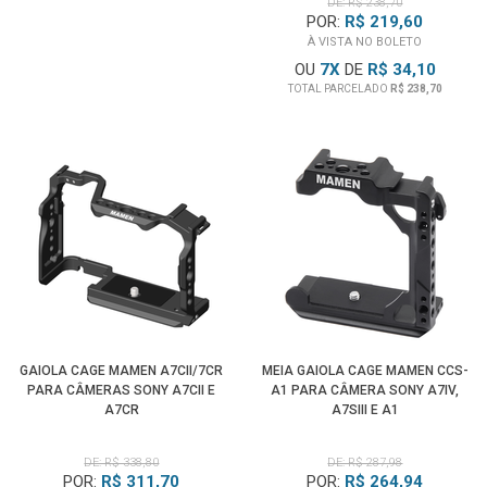
DE: R$ 238,70
POR:
R$ 219,60
À VISTA NO BOLETO
OU
7
X
DE
R$ 34,10
TOTAL PARCELADO
R$ 238,70
GAIOLA CAGE MAMEN A7CII/7CR
MEIA GAIOLA CAGE MAMEN CCS-
PARA CÂMERAS SONY A7CII E
A1 PARA CÂMERA SONY A7IV,
A7CR
A7SIII E A1
DE: R$ 338,80
DE: R$ 287,98
POR:
R$ 311,70
POR:
R$ 264,94