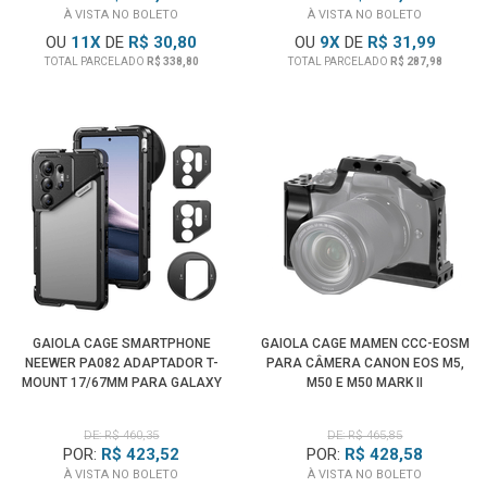
À VISTA NO BOLETO
À VISTA NO BOLETO
OU
11
X
DE
R$ 30,80
OU
9
X
DE
R$ 31,99
TOTAL PARCELADO
R$ 338,80
TOTAL PARCELADO
R$ 287,98
GAIOLA CAGE SMARTPHONE
GAIOLA CAGE MAMEN CCC-EOSM
NEEWER PA082 ADAPTADOR T-
PARA CÂMERA CANON EOS M5,
MOUNT 17/67MM PARA GALAXY
M50 E M50 MARK II
S25 ULTRA
DE: R$ 460,35
DE: R$ 465,85
POR:
R$ 423,52
POR:
R$ 428,58
À VISTA NO BOLETO
À VISTA NO BOLETO