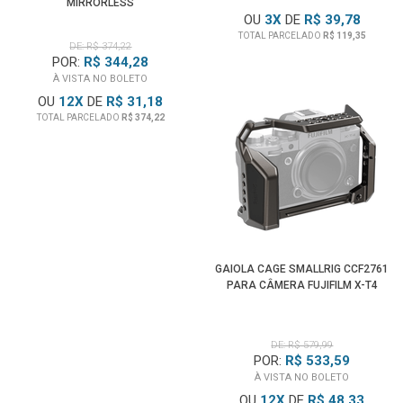
MIRRORLESS
OU
3
X
DE
R$ 39,78
TOTAL PARCELADO
R$ 119,35
DE: R$ 374,22
POR:
R$ 344,28
À VISTA NO BOLETO
OU
12
X
DE
R$ 31,18
TOTAL PARCELADO
R$ 374,22
GAIOLA CAGE SMALLRIG CCF2761
PARA CÂMERA FUJIFILM X-T4
DE: R$ 579,99
POR:
R$ 533,59
À VISTA NO BOLETO
OU
12
X
DE
R$ 48,33