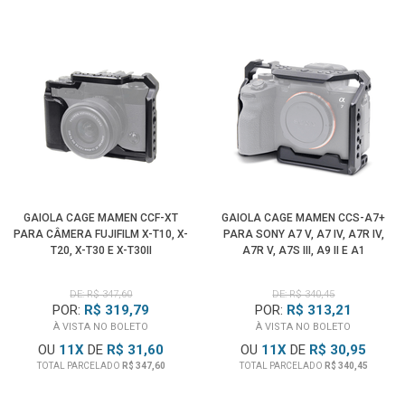
GAIOLA CAGE MAMEN CCF-XT
GAIOLA CAGE MAMEN CCS-A7+
PARA CÂMERA FUJIFILM X-T10, X-
PARA SONY A7 V, A7 IV, A7R IV,
T20, X-T30 E X-T30II
A7R V, A7S III, A9 II E A1
DE: R$ 347,60
DE: R$ 340,45
POR:
R$ 319,79
POR:
R$ 313,21
À VISTA NO BOLETO
À VISTA NO BOLETO
OU
11
X
DE
R$ 31,60
OU
11
X
DE
R$ 30,95
TOTAL PARCELADO
R$ 347,60
TOTAL PARCELADO
R$ 340,45