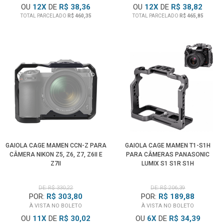
OU
12
X
DE
R$ 38,36
OU
12
X
DE
R$ 38,82
TOTAL PARCELADO
R$ 460,35
TOTAL PARCELADO
R$ 465,85
GAIOLA CAGE MAMEN CCN-Z PARA
GAIOLA CAGE MAMEN T1-S1H
CÂMERA NIKON Z5, Z6, Z7, Z6II E
PARA CÂMERAS PANASONIC
Z7II
LUMIX S1 S1R S1H
DE: R$ 330,22
DE: R$ 206,39
POR:
R$ 303,80
POR:
R$ 189,88
À VISTA NO BOLETO
À VISTA NO BOLETO
OU
11
X
DE
R$ 30,02
OU
6
X
DE
R$ 34,39