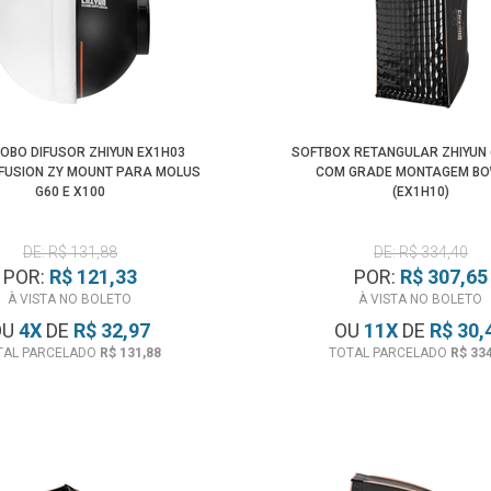
LOBO DIFUSOR ZHIYUN EX1H03
SOFTBOX RETANGULAR ZHIYUN
FFUSION ZY MOUNT PARA MOLUS
COM GRADE MONTAGEM B
G60 E X100
(EX1H10)
DE: R$ 131,88
DE: R$ 334,40
POR:
R$ 121,33
POR:
R$ 307,65
À VISTA NO BOLETO
À VISTA NO BOLETO
OU
4
X
DE
R$ 32,97
OU
11
X
DE
R$ 30,
TAL PARCELADO
R$ 131,88
TOTAL PARCELADO
R$ 33