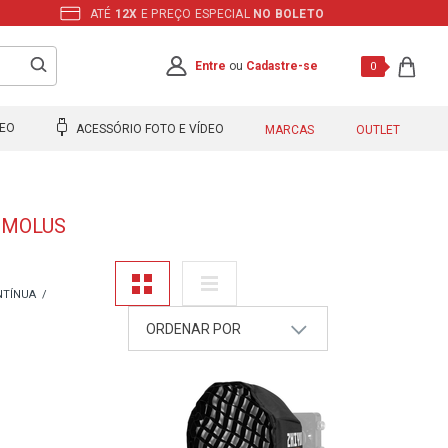
ATÉ
12X
E PREÇO ESPECIAL
NO BOLETO
Entre
ou
Cadastre-se
0
DEO
ACESSÓRIO FOTO E VÍDEO
MARCAS
OUTLET
-MOLUS
NTÍNUA
ORDENAR POR
A - Z
Z - A
Mais Vendidos