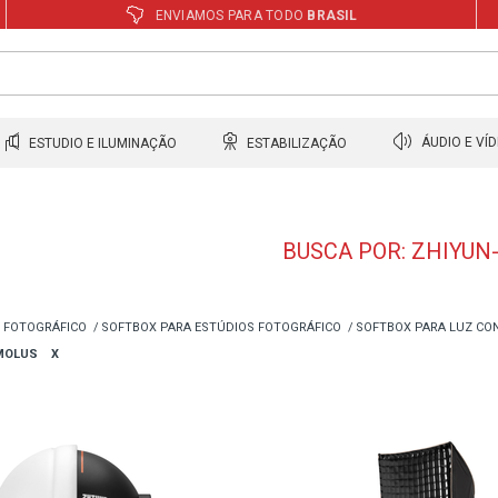
ENVIAMOS PARA TODO
BRASIL
ESTUDIO E ILUMINAÇÃO
ESTABILIZAÇÃO
ÁUDIO E VÍ
BUSCA POR: ZHIYUN
 FOTOGRÁFICO
SOFTBOX PARA ESTÚDIOS FOTOGRÁFICO
SOFTBOX PARA LUZ CO
MOLUS
X