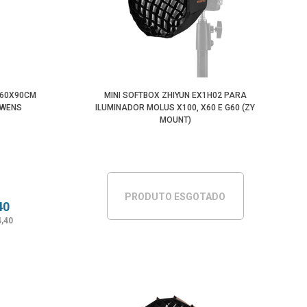
Maior Preço
Menor Preço
 60X90CM
MINI SOFTBOX ZHIYUN EX1H02 PARA
OWENS
ILUMINADOR MOLUS X100, X60 E G60 (ZY
MOUNT)
PRODUTO ESGOTADO
40
4,40