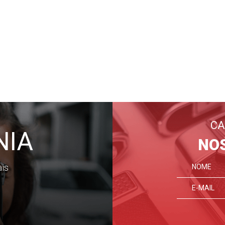
CA
NIA
NO
ais