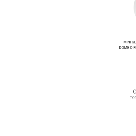
MINI G
DOME DI
TO