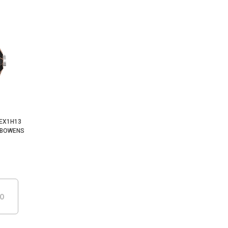
 EX1H13
 BOWENS
DO