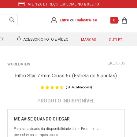
ATÉ
12X
E PREÇO ESPECIAL
NO BOLETO
Entre
ou
Cadastre-se
0
DEO
ACESSÓRIO FOTO E VÍDEO
MARCAS
OUTLET
8705
WORLDVIEW
Filtro Star 77mm Cross 6x (Estrela de 6 pontas)
(
)
9
Avaliações
Para ser avisado da disponibilidade deste Produto, basta
preencher os campos abaixo.