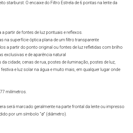
ito starburst. O encaixe do
Filtro Estrela de 6 pontas
na
lente da
 a partir de fontes de luz pontuais e reflexos.
as na superfície óptica plana de um filtro transparente
s a partir do ponto original ou fontes de luz refletidas com brilho
s exclusivas e de aparência natural
 da cidade, cenas de rua, postes de iluminação, postes de luz,
o festiva e luz solar na água e muito mais, em qualquer lugar onde
77 milímetros.
era será marcado geralmente na parte frontal da lente ou impresso
dido por um símbolo "ø" (diâmetro).