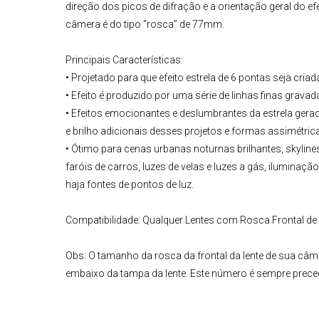
direção dos picos de difração e a orientação geral do efe
câmera
é do tipo “rosca” de 77mm.
Principais Características:
• Projetado para que efeito estrela de 6 pontas seja criada
• Efeito é produzido por uma série de linhas finas gravad
• Efeitos emocionantes e deslumbrantes da estrela gerado
e brilho adicionais desses projetos e formas assimétrica
• Ótimo para cenas urbanas noturnas brilhantes, skylines
faróis de carros, luzes de velas e luzes a gás, iluminaçã
haja fontes de pontos de luz.
Compatibilidade:
Qualquer Lentes com Rosca Frontal de 
Obs:
O tamanho da rosca da frontal da lente de sua câm
embaixo da tampa da lente. Este número é sempre prece