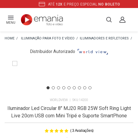
ATÉ
12X
E PREÇO ESPECIAL
NO BOLETO
MENU
ILUMINAÇÃO PARA FOTO E VÍDEO
ILUMINADORES E REFLETORES
IL
Distribuidor Autorizado
WORLDVIEW
14200
Iluminador Led Circular 8" MJ20 RGB 25W Soft Ring Light
Live 20cm USB com Mini Tripé e Suporte SmartPhone
(
)
3
Avaliações