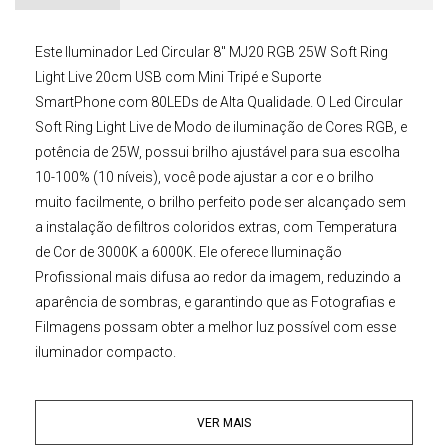
Este
Iluminador Led Circular
8" MJ20 RGB 25W Soft Ring
Light Live 20cm USB com Mini Tripé e Suporte
SmartPhone
com 80LEDs de Alta Qualidade. O
Led Circular
Soft
Ring Light Live
de Modo de iluminação de Cores RGB, e
potência de 25W, possui brilho ajustável para sua escolha
10-100% (10 níveis), você pode ajustar a cor e o brilho
muito facilmente, o brilho perfeito pode ser alcançado sem
a instalação de filtros coloridos extras, com Temperatura
de Cor de 3000K a 6000K. Ele oferece Iluminação
Profissional mais difusa ao redor da imagem, reduzindo a
aparência de sombras, e garantindo que as Fotografias e
Filmagens possam obter a melhor luz possível com esse
iluminador compacto.
Modo RGB Arco-íris ajustável
VER MAIS
Esse
Ring Light de Led
para Selfie de 8" RGB e 25W
pode ser