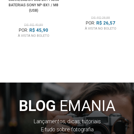
BATERIAS SONY NP-BX1 / M8
(USB)
DE: R$ 28,88
POR:
R$ 26,57
DE: R$ 49,89
À VISTA NO BOLETO
POR:
R$ 45,90
À VISTA NO BOLETO
BLOG
EMANIA
Lançamentos, dicas, tutoriais
E tudo sobre fotografia