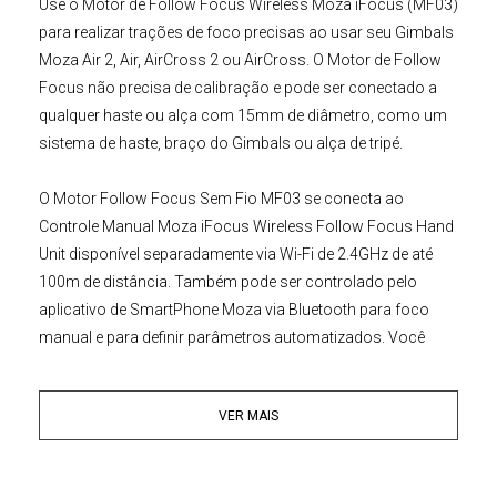
Use o
Motor de Follow Focus Wireless Moza iFocus (MF03)
para realizar trações de foco precisas ao usar seu
Gimbals
Moza Air 2, Air, AirCross 2 ou AirC
ross. O
Motor de Follow
Focus
não precisa de calibração e pode ser conectado a
qualquer haste ou alça com 15mm de diâmetro, como um
sistema de haste, braço do Gimbals ou alça de tripé.
O
Motor Follow Focus Sem Fio
MF03
se conecta ao
Controle Manual Moza iFocus Wireless Follow Focus Hand
Unit
disponível separadamente via Wi-Fi de 2.4GHz de até
100m de distância. Também pode ser controlado pelo
aplicativo de SmartPhone Moza via Bluetooth para foco
manual e para definir parâmetros automatizados. Você
também pode se conectar ao Moza Air 2, que fornece
comunicação CAN para alimentação e controle usando a
VER MAIS
interface do
Gimba
l
. O Motor Moza iFocus Wireless
também permite predefinir pontos finais de partida e parada
para fotos precisas de foco do rack, que podem ser