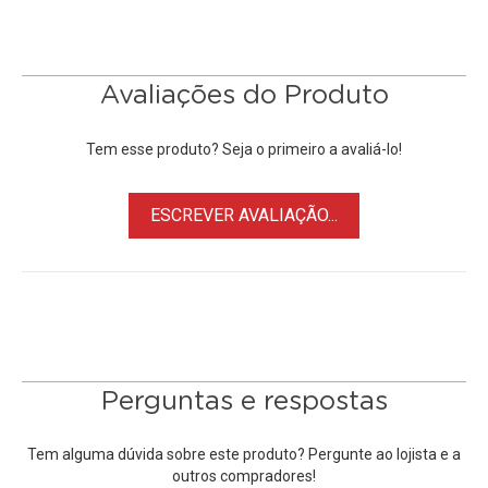
controladas pela unidade manual ou pelo aplicativo do
SmartPhone.
A bateria de íon de lítio de 600mAh fornece
Avaliações do Produto
aproximadamente vinte e quatro horas de operação e leva
aproximadamente três horas para carregar totalmente. Um
Tem esse produto? Seja o primeiro a avaliá-lo!
cabo de motor CAN e um anel de engrenagem ajustável
estão incluídos.
ESCREVER AVALIAÇÃO...
Para os Gimbals
Moza
Air 2
, Air,
AirCross 2
, AirCross
Perguntas e respostas
Tem alguma dúvida sobre este produto? Pergunte ao lojista e a
outros compradores!