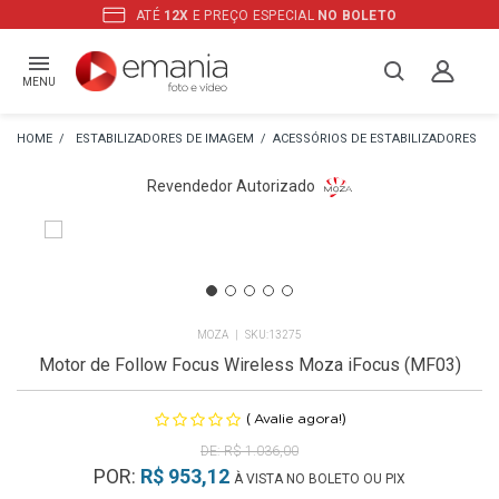
ATÉ
12X
E PREÇO ESPECIAL
NO BOLETO
MENU
ESTABILIZADORES DE IMAGEM
ACESSÓRIOS DE ESTABILIZADORES
Revendedor Autorizado
MOZA
13275
Motor de Follow Focus Wireless Moza iFocus (MF03)
(
)
Avalie agora!
R$ 1.036,00
POR:
R$ 953,12
À VISTA NO BOLETO OU PIX