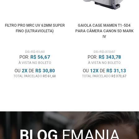
FILTRO PRO MRC UV 62MM SUPER
GAIOLA CAGE MAMEN T1-5D4
FINO (ULTRAVIOLETA)
PARA CÂMERA CANON 5D MARK
IV
DE: R$ 61,60
DE: R$ 373,67
POR:
R$ 56,67
POR:
R$ 343,78
À VISTA NO BOLETO
À VISTA NO BOLETO
OU
2
X
DE
R$ 30,80
OU
12
X
DE
R$ 31,13
TOTAL PARCELADO
R$ 61,60
TOTAL PARCELADO
R$ 373,67
BLOG
EMANIA