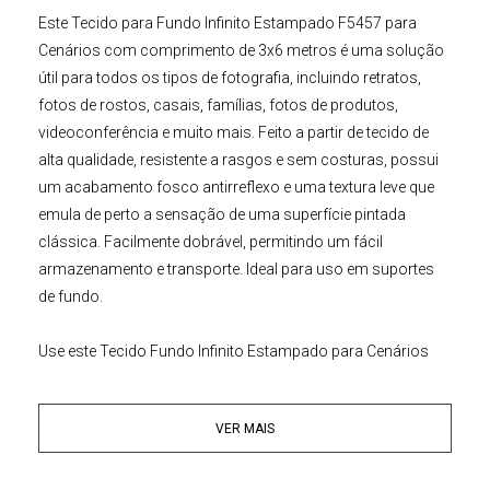
Este
Tecido para Fundo Infinito
Estampado F5457 para
Cenários
com comprimento de 3x6 metros é uma solução
útil para todos os tipos de fotografia, incluindo retratos,
fotos de rostos, casais, famílias, fotos de produtos,
videoconferência e muito mais. Feito a partir de tecido de
alta qualidade, resistente a rasgos e sem costuras, possui
um acabamento fosco antirreflexo e uma textura leve que
emula de perto a sensação de uma superfície pintada
clássica. Facilmente dobrável, permitindo um fácil
armazenamento e transporte. Ideal para uso em suportes
de fundo.
Use este
Tecido
Fundo Infinito
Estampado para Cenários
como pano de fundo em seu
Estúdio Fotográfico
, utilizado
para dar fundos digitais à sua imagem, criando horizontes
VER MAIS
e cenas incríveis para o seu vídeo, tornando-o profissional e
voltado para o público que precisa.