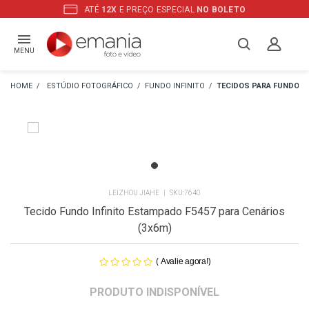
ATÉ
12X
E PREÇO ESPECIAL
NO BOLETO
MENU
ESTÚDIO FOTOGRÁFICO
FUNDO INFINITO
TECIDOS PARA FUNDO
LEIZHOU JIAHE
7640
Tecido Fundo Infinito Estampado F5457 para Cenários
(3x6m)
(
)
Avalie agora!