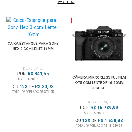
VER TUDO
CAIXA ESTANQUE PARA SONY
NEX-3 COM LENTE 16MM
DE: R$ 371,25
POR:
R$ 341,55
CÂMERA MIRRORLESS FUJIFILM
À VISTA NO BOLETO
X-T5 COM LENTE XF 16-50MM
OU
12
X
DE
R$ 30,93
(PRETA)
TOTAL PARCELADO
R$ 371,25
DE: R$ 18.249,99
POR:
R$ 16.789,99
À VISTA NO BOLETO
OU
12
X
DE
R$ 1.520,83
TOTAL PARCELADO
R$ 18.249,99