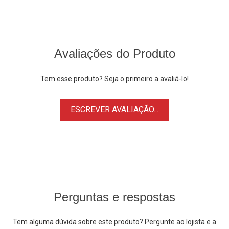
O
Pano para Fundo Infinito
Estampado
é muito utilizado
para dar mais profundidade na imagem, criar mais
contrastes, realçar cores e criar efeitos únicos, é
indispensável nas filmagens de longas e curtas metragens e
Avaliações do Produto
em estúdios de fotografia.
Tem esse produto? Seja o primeiro a avaliá-lo!
Principais Características:
• Fácil dobramento e armazenamento
ESCREVER AVALIAÇÃO...
• Comprimento de 3x6 metros
•
Acessório para Estúdio Fotográfico
• Ideal para Cenários de Fotografia e Vídeos.
Obs:
Suporte / Estande para Fundo Infinito, não incluso,
vendido separadamente.
Perguntas e respostas
*
A cor do Tecido / Pano Estampado para Fundo infinito
pode diferir ligeiramente da cor apresentada na imagem,
Tem alguma dúvida sobre este produto? Pergunte ao lojista e a
fotos meramente ilustrativas.