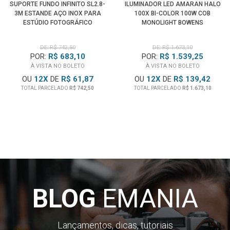
SUPORTE FUNDO INFINITO SL2.8-
ILUMINADOR LED AMARAN HALO
3M ESTANDE AÇO INOX PARA
100X BI-COLOR 100W COB
ESTÚDIO FOTOGRÁFICO
MONOLIGHT BOWENS
DE: R$ 742,50
DE: R$ 1.673,10
POR:
R$ 683,10
POR:
R$ 1.539,25
À VISTA NO BOLETO
À VISTA NO BOLETO
OU
12
X
DE
R$ 61,87
OU
12
X
DE
R$ 139,42
TOTAL PARCELADO
R$ 742,50
TOTAL PARCELADO
R$ 1.673,10
BLOG
EMANIA
Lançamentos, dicas, tutoriais