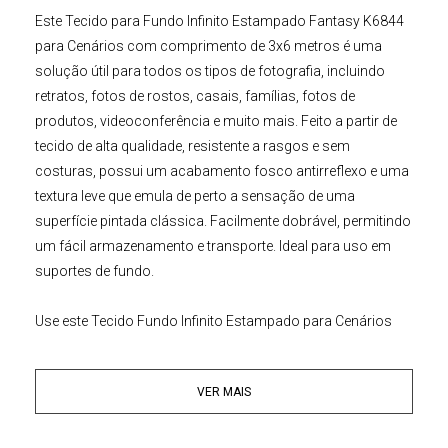
Este
Tecido para Fundo Infinito
Estampado Fantasy K6844
para Cenários
com comprimento de 3x6 metros é uma
solução útil para todos os tipos de fotografia, incluindo
retratos, fotos de rostos, casais, famílias, fotos de
produtos, videoconferência e muito mais. Feito a partir de
tecido de alta qualidade, resistente a rasgos e sem
costuras, possui um acabamento fosco antirreflexo e uma
textura leve que emula de perto a sensação de uma
superfície pintada clássica. Facilmente dobrável, permitindo
um fácil armazenamento e transporte. Ideal para uso em
suportes de fundo.
Use este
Tecido
Fundo Infinito
Estampado para Cenários
como pano de fundo em seu
Estúdio Fotográfico
, utilizado
para dar fundos digitais à sua imagem, criando horizontes
VER MAIS
e cenas incríveis para o seu vídeo, tornando-o profissional e
voltado para o público que precisa.