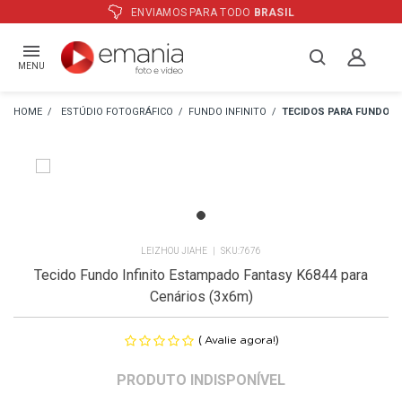
TODO
BRASIL
ATÉ
12X
E PREÇO ESPE
MENU
ESTÚDIO FOTOGRÁFICO
FUNDO INFINITO
TECIDOS PARA FUNDO
LEIZHOU JIAHE
7676
Tecido Fundo Infinito Estampado Fantasy K6844 para
Cenários (3x6m)
(
)
Avalie agora!