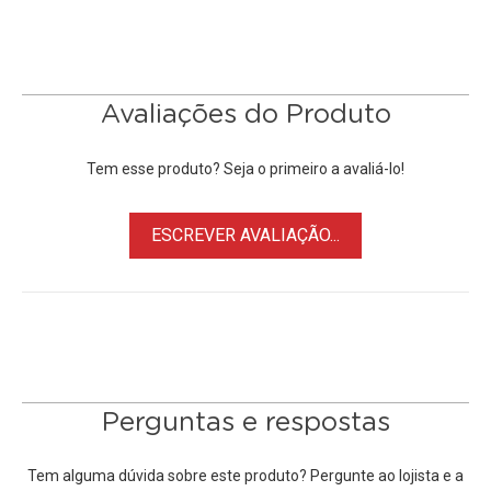
O
Pano para Fundo Infinito
Estampado
é muito utilizado
para dar mais profundidade na imagem, criar mais
contrastes, realçar cores e criar efeitos únicos, é
indispensável nas filmagens de longas e curtas metragens e
Avaliações do Produto
em estúdios de fotografia.
Tem esse produto? Seja o primeiro a avaliá-lo!
Principais Características:
• Fácil dobramento e armazenamento
ESCREVER AVALIAÇÃO...
• Comprimento de 3x6 metros
•
Acessório para Estúdio Fotográfico
• Ideal para Cenários de Fotografia e Vídeos.
Obs:
Suporte / Estande para Fundo Infinito, não incluso,
vendido separadamente.
Perguntas e respostas
*
A cor do Tecido / Pano Estampado para Fundo infinito
pode diferir ligeiramente da cor apresentada na imagem,
Tem alguma dúvida sobre este produto? Pergunte ao lojista e a
fotos meramente ilustrativas.