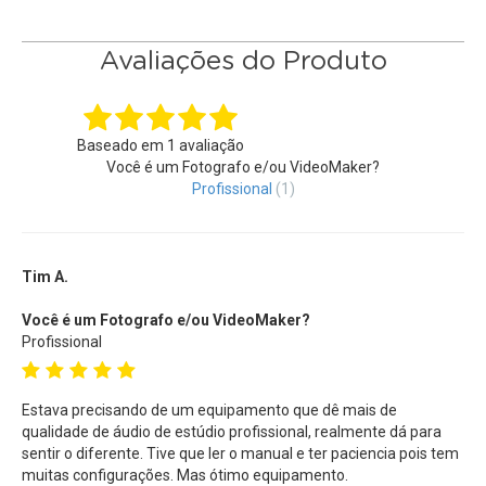
microfone mais alto se sinta saturado de muito nível.
Avaliações do Produto
Entradas analógicas
Fornece dois conjuntos de obturação combo XLR / TRS
bloqueáveis ?? com EIN de -127 dBu ou menos, ganho
Baseado em
1
avaliação
máximo de entrada de +75 dB e suporte para entrada de +4
Você é um Fotografo e/ou VideoMaker?
Profissional
(1)
dB.
Resolução de áudio
Grava até 192 kHz em resolução de 24 bits.
Tim A.
Você é um Fotografo e/ou VideoMaker?
Zoom AutoMix
Profissional
Este software inteligente ajusta automaticamente os níveis
da sua mixagem para reduzir a quantidade de som
ambiente, para que você possa se concentrar em capturar
Estava precisando de um equipamento que dê mais de
qualidade de áudio de estúdio profissional, realmente dá para
uma mixagem bem balanceada.
sentir o diferente. Tive que ler o manual e ter paciencia pois tem
muitas configurações. Mas ótimo equipamento.