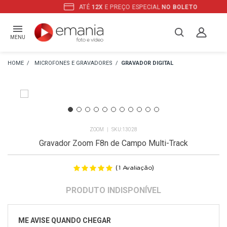
ATÉ
12X
E PREÇO ESPECIAL
NO BOLETO
MENU
MICROFONES E GRAVADORES
GRAVADOR DIGITAL
ZOOM
13028
Gravador Zoom F8n de Campo Multi-Track
(
)
1
Avaliação