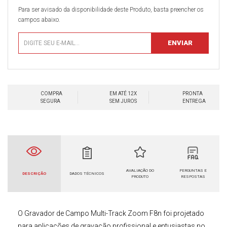
Para ser avisado da disponibilidade deste Produto, basta preencher os
campos abaixo.
COMPRA
EM ATÉ 12X
PRONTA
SEGURA
SEM JUROS
ENTREGA
AVALIAÇÃO DO
PERGUNTAS E
DESCRIÇÃO
DADOS TÉCNICOS
PRODUTO
RESPOSTAS
O
Gravador de Campo
Multi-Track Zoom F8n
foi projetado
para aplicações de gravação profissional e entusiastas no