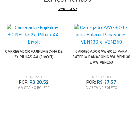
Funcionalidade Mixer
VER TUDO
Permite que de 1 a 8 sejam giradas para entrar dentro.
Alimentação Phantom
Suporta phantom power + 24V e + 48V.
CARREGADOR FUJIFILM BC-NH DE
CARREGADOR VW-BC20 PARA
Três fontes de alimentação possíveis
2X PILHAS AA (BIVOLT)
BATERIA PANASONIC VW-VBN130
Pode operar com baterias AA, um adaptador CA (incluído)
E VW-VBN260
ou um conjunto de energia externa de 9 a 18 VCC (não
incluído) com comutação automática entre fontes de
DE: R$ 22,30
DE: R$ 40,84
POR:
R$ 20,52
POR:
R$ 37,57
alimentação.
À VISTA NO BOLETO
À VISTA NO BOLETO
Dois slots de
Cartão de Memória SDXC
Permite a gravação de cartões SD e o uso de Cartões
SDXC permitem maior capacidade de gravação. A unidade
também pode ser usada como um leitor de cartão
conectando-o a um computador via USB.