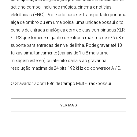
set e no campo, incluindo música, cinema e notícias
eletrônicas (ENG). Projetado para ser transportado por uma
alça de ombro ou em uma bolsa, uma unidade possui oito
canais de entrada analógica com coletas combinadas XLR
/ TRS que fornecem ganho de entrada máximo de +75 dB e
suporte para entradas de nível de linha. Pode gravar até 10
faixas simultaneamente (canais de 1 a 8 mais uma
mixagem estéreo) ou até oito canais ao gravar na
resolução máxima de 24 bits 192 kHz do conversor A / D.
O
Gravador Zoom
F8n de Campo Multi-Trackpossui
opções como o Zoom's AutoMix, que ajusta
automaticamente os níveis para reduzir o som ambiente,
VER MAIS
garantindo um som limpo e bem capturado. Se você estiver
trabalhando em um projeto de uma quatro faixas, poderá
usar uma gravação de dois canais para criar faixas de
segurança. Capture o sinal em voz alta com um e configure
o outro para baixos ganhos como backup, caso o