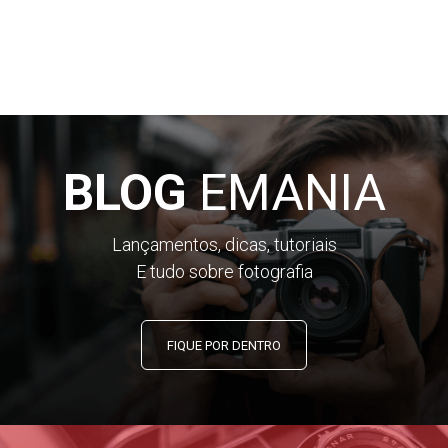
Interface de áudio USB
A unidade pode ser usada como uma interface de áudio de
8 entradas / 4 encontrados em taxas de amostragem de até
96 kHz.
Microfone embutido
BLOG
EMANIA
Funciona como um
microfone profissional
interno, bem
como uma ferramenta para memorandos de voz.
Lançamentos, dicas, tutoriais
Funcionalidade de Cápsula Mic Zoom
E tudo sobre fotografia
Suporta a linha de cápsulas microfone intercambiáveis ??
da empresa que podem ser usados em vez de entradas 1/2.
FIQUE POR DENTRO
Pré-registro
A função de pré-gravação permite capturar até 6 segundos
de áudio antes de apertar o botão RECORD.