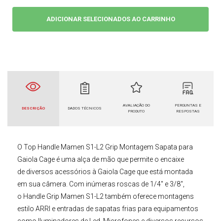
ADICIONAR SELECIONADOS AO CARRINHO
AVALIAÇÃO DO
PERGUNTAS E
DESCRIÇÃO
DADOS TÉCNICOS
PRODUTO
RESPOSTAS
O
Top Handle Mamen S1-L2 Grip Montagem Sapata para
Gaiola Cage
é uma alça de mão que permite o encaixe
de diversos acessórios à
Gaiola Cag
e
que está montada
em sua câmera. Com inúmeras roscas de 1/4" e 3/8",
o
Handle Grip Mamen S1-L2
também oferece montagens
estilo ARRI e entradas de sapatas frias para equipamentos
como Iluminadores de Led, Microfones e diversos recursos