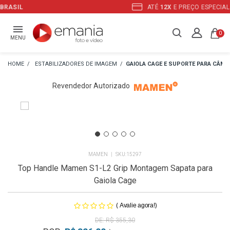
ATÉ
12X
E PREÇO ESPECIAL
NO BOLETO
0
MENU
ESTABILIZADORES DE IMAGEM
GAIOLA CAGE E SUPORTE PARA CÂME
Revendedor Autorizado
MAMEN
15297
Top Handle Mamen S1-L2 Grip Montagem Sapata para
Gaiola Cage
(
)
Avalie agora!
R$ 355,30