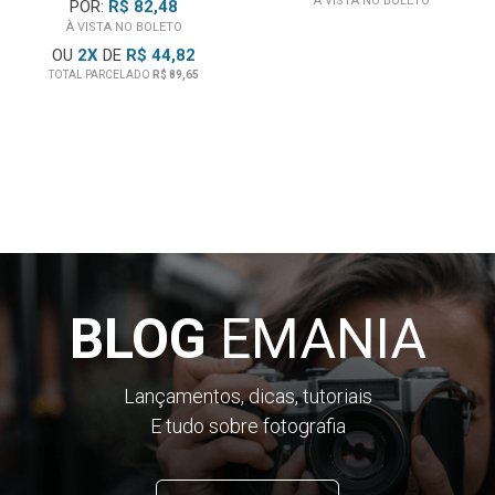
À VISTA NO BOLETO
POR:
R$ 82,48
À VISTA NO BOLETO
OU
2
X
DE
R$ 44,82
TOTAL PARCELADO
R$ 89,65
BLOG
EMANIA
Lançamentos, dicas, tutoriais
E tudo sobre fotografia