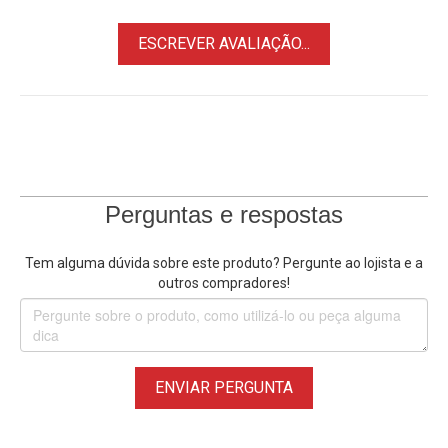
Principais Características:
ESCREVER AVALIAÇÃO...
• Alça de mão Universal Mamen S1-L2 para Gaiolas Cage
• Permite o encaixe de diversos acessórios 1/4" e 3/8"
• Design com Montagens estilo ARRI e entradas para
Sapatas Frias integradas
• Chave Allen para ajustes está incluída armazenada na
base superior
• Feita de liga de alumínio, construção leve, resistente
Perguntas e respostas
e confortável ao segurar.
Tem alguma dúvida sobre este produto? Pergunte ao lojista e a
*Imagens Ilustrativas.
outros compradores!
ENVIAR PERGUNTA