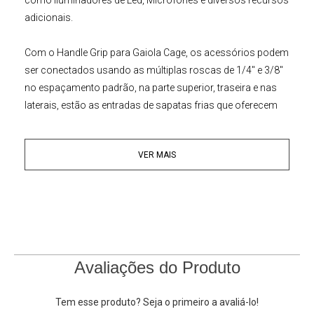
adicionais.
Com o
Handle Grip para Gaiola Cage
, os acessórios podem
ser conectados usando as múltiplas roscas de 1/4" e 3/8"
no espaçamento padrão, na parte superior, traseira e nas
laterais, estão as entradas de sapatas frias que oferecem
maior compatibilidade, há também três encaixes para
acessórios padrão Arri. Além disso, uma chave Allen para
VER MAIS
ajustes está incluída armazenada na base superior.
Projetado e construído com material de liga de alumínio de
aviação, este
Punho Mamen S1-L2 Universal
oferece uma
estrutura durável e sensação confortável ao segurar. Seu
sistema fácil de instalar, é estável quando parafusado e
pode ser apertado diretamente à mão. Ideal para montagem
Avaliações do Produto
de acessórios como
Monitor de Referência
,
Microfone
,
Painel de LED
, Transmissores sem fio e muito mais.
Tem esse produto? Seja o primeiro a avaliá-lo!