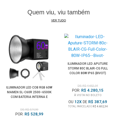
Quem viu, viu também
VER TUDO
ILUMINADOR LED APUTURE
STORM 80C BLAIR-CG FULL
COLOR 80W IP65 (BIVOT)
DE: R$ 4.652,34
ILUMINADOR LED COB RGB 60W
POR:
R$ 4.280,15
MAMEN SL-C60R 2500–6500K
À VISTA NO BOLETO
COM BATERIA INTERNA E
OU
12
X
DE
R$ 387,69
ADAPTADOR BOWENS (BIVOLT)
TOTAL PARCELADO
R$ 4.652,34
DE: R$ 574,99
POR:
R$ 528,99