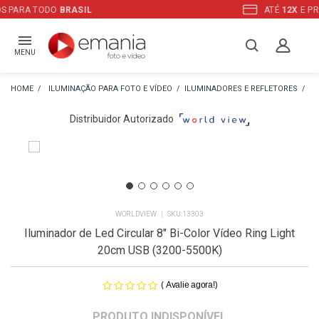
ATÉ
12X
E PREÇO ESPECIAL
NO BOLETO
MENU
ILUMINAÇÃO PARA FOTO E VÍDEO
ILUMINADORES E REFLETORES
IL
Distribuidor Autorizado
WORLDVIEW
13303
Iluminador de Led Circular 8" Bi-Color Vídeo Ring Light
20cm USB (3200-5500K)
(
)
Avalie agora!