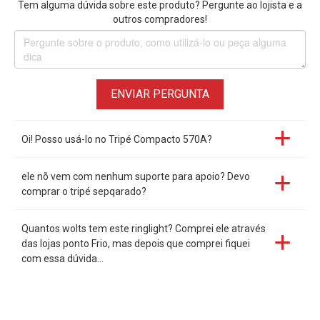
Tem alguma dúvida sobre este produto? Pergunte ao lojista e a
rotação de 90graus ou 360 graus da luz do anel; Pode ser
outros compradores!
usado como lâmpada de mesa ou lâmpada de assoalho
como você gosta. Adequado para sala de estar, sala de
estudo, quarto do bebê, banheiro ou escritório
ENVIAR PERGUNTA
Múltiplo Uso
Este iluminador de Led Circular 6" Bi-Color Vídeo Ring Light é
Oi! Posso usá-lo no Tripé Compacto 570A?
compatível com tripé que tem rosca de 1/4", como tripé de
mesa, tripé de luz, tripé flexível, tripé neewer, etc
ele nõ vem com nenhum suporte para apoio? Devo
comprar o tripé sepqarado?
Obs:
Tripé stand
não estão incluídos
Quantos wolts tem este ringlight? Comprei ele através
das lojas ponto Frio, mas depois que comprei fiquei
com essa dúvida...