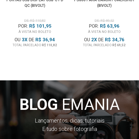
QC (BIVOLT)
(BIVOLT)
DE: R$ 110,82
DE: R$ 69,52
POR:
R$ 101,95
POR:
R$ 63,96
À VISTA NO BOLETO
À VISTA NO BOLETO
OU
3
X
DE
R$ 36,94
OU
2
X
DE
R$ 34,76
TOTAL PARCELADO
R$ 110,82
TOTAL PARCELADO
R$ 69,52
BLOG
EMANIA
Lançamentos, dicas, tutoriais
E tudo sobre fotografia