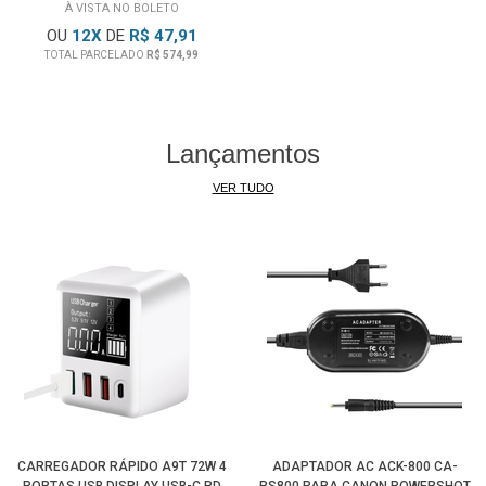
À VISTA NO BOLETO
OU
12
X
DE
R$ 47,91
TOTAL PARCELADO
R$ 574,99
Lançamentos
VER TUDO
CARREGADOR RÁPIDO A9T 72W 4
ADAPTADOR AC ACK-800 CA-
PORTAS USB DISPLAY USB-C PD
PS800 PARA CANON POWERSHOT