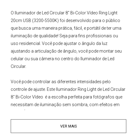
O
Iluminador de Led Circular
8" Bi-Color Vídeo Ring Light
20cm USB (3200-5500K)
foi desenvolvido para o público
que busca uma maneira prática, fácil, e portátil de ter uma
iluminação de qualidade! Seja para fins profissionais ou
uso residencial. Você pode ajustar o ângulo da luz
ajustando a articulação de ângulo, você pode montar seu
celular ou sua câmera no centro do Iluminador de Led
Circular.
Você pode controlar as diferentes intensidades pelo
controle de ajuste. Este
Iluminador Ring Light
de Led Circular
8" Bi-Color Vídeo
é a escolha perfeita para fotógrafos que
necessitam de iluminação sem sombra, com efeitos em
close. É recomendado e extremamente eficaz para a macro
fotografia, fotografia médica, odontológica, científica,
VER MAIS
hobby e para a iluminação/fotografia de produções de
maquiadores, luz da foto ao ar livre, preenchendo a luz