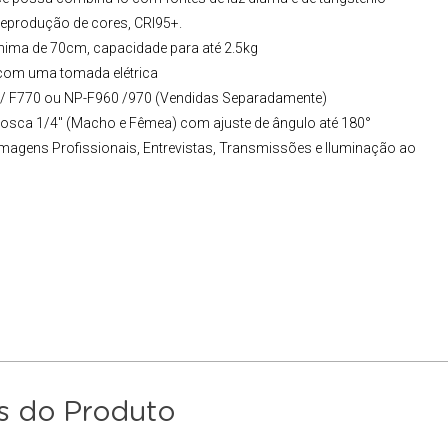
 reprodução de cores, CRI95+.
nima de 70cm, capacidade para até 2.5kg
o com uma tomada elétrica
/ F770 ou NP-F960 /970 (Vendidas Separadamente)
osca 1/4" (Macho e Fêmea) com ajuste de ângulo até 180°
ilmagens Profissionais, Entrevistas, Transmissões e Iluminação ao
s do Produto