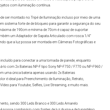
rojetos com iluminação contínua.
de ser montado no
Tripé de Iluminação
incluso por meio de uma
 tem sistema forte de de bloqueio para garantir a segurança do seu
 máxima de 190cm e mínima de 70cm é capaz de suportar
bém um Adaptador de Sapata Articulado com rosca 1/4"
tindo que a luz possa ser montada em
Câmeras Fotográficas
e
tá incluído para conectar a uma tomada de parede, enquanto
usá-lo com 2x Baterias NP-F tipo Sony NP-F750 / F770 ou NP-F960 /
om uma única bateria apenas usando 2x Baterias
olor
é ideal para Preenchimento de Iluminação, Retrato,
 Vídeo para Youtube, Selfies, Live Streaming, e muito mais.
mento, sendo 300 Leds Branco e 300 Leds Amarelo
ê possa combiná-lo com fontes de luz diurna e de tungstênio