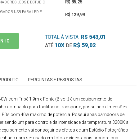
R$ 85,25
NADORES LEDS E ESTÚDIO
EGADOR USB PARA LED E
R$ 129,99
R$ 543,01
TOTAL À VISTA:
INHO
10X
R$ 59,02
ATÉ
DE
 PRODUTO
PERGUNTAS E RESPOSTAS
0W com Tripé 1.9m e Fonte (Bivolt)
é um equipamento de
o compacto para facilitar no transporte, possuindo dimensões
 LEDs com 40w máximo de potência. Possui abas barndoors de
mer sendo um para controle da intensidade da temperatura 3200K a
e equipamento vai conseguir os efeitos de um
Estúdio Fotográfico
senhado para ser usado em fotos e vídeos, pois proporciona