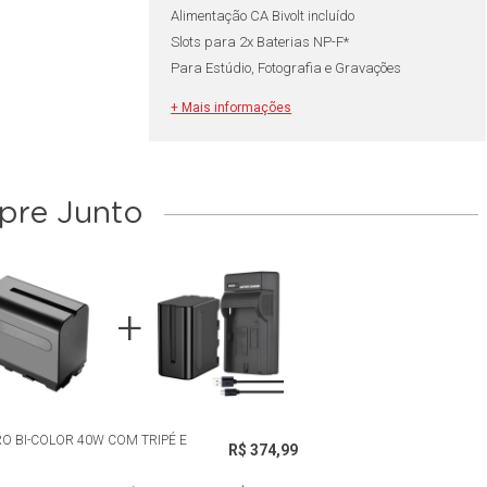
Alimentação CA Bivolt incluído
Slots para 2x Baterias NP-F*
Para Estúdio, Fotografia e Gravações
+ Mais informações
re Junto
RO BI-COLOR 40W COM TRIPÉ E
R$ 374,99