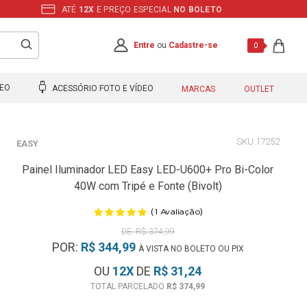
ATÉ
12X
E PREÇO ESPECIAL
NO BOLETO
Entre
ou
Cadastre-se
0
DEO
ACESSÓRIO FOTO E VÍDEO
MARCAS
OUTLET
17252
EASY
Painel Iluminador LED Easy LED-U600+ Pro Bi-Color
40W com Tripé e Fonte (Bivolt)
(
)
1
Avaliação
R$ 374,99
POR:
R$ 344,99
À VISTA NO BOLETO OU PIX
OU
12
X
DE
R$ 31,24
R$ 374,99