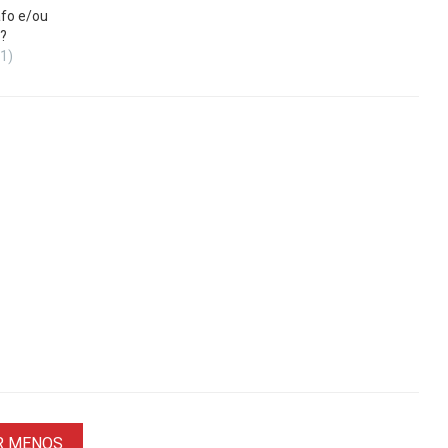
fo e/ou
?
(1)
R MENOS