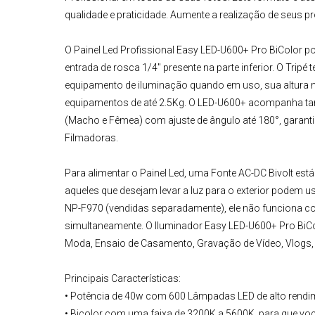
qualidade e praticidade. Aumente a realização de seus p
O
Painel Led Profissional Easy LED-U600+ Pro BiColor
po
entrada de rosca 1/4" presente na parte inferior. O Tripé
equipamento de iluminação quando em uso, sua altura
equipamentos de até 2.5Kg. O
LED-U600+
acompanha tam
(Macho e Fêmea) com ajuste de ângulo até 180°, garan
Filmadoras.
Para alimentar o Painel Led, uma Fonte AC-DC Bivolt es
aqueles que desejam levar a luz para o exterior podem 
NP-F970
(vendidas separadamente), ele não funciona c
simultaneamente. O
Iluminador
Easy LED-U600+ Pro BiC
Moda,
Ensaio de Casamento
, Gravação de Vídeo, Vlogs,
Principais Características:
• Potência de 40w com 600 Lâmpadas LED de alto rendi
• Bicolor com uma faixa de 3200K a 5600K, para que voc