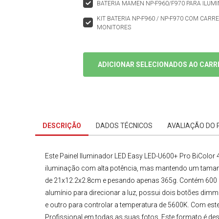
BATERIA MAMEN NP-F960/F970 PARA ILUMI
KIT BATERIA NP-F960 / NP-F970 COM CARR
MONITORES
ADICIONAR SELECIONADOS AO CARR
DESCRIÇÃO
DADOS TÉCNICOS
AVALIAÇÃO DO
Este
Painel Iluminador LED
Easy LED-U600+ Pro BiColor 4
iluminação com alta potência, mas mantendo um tamanh
de 21x12.2x2.8cm e pesando apenas 365g. Contém 600
alumínio para direcionar a luz, possui dois botões dim
e outro para controlar a temperatura de 5600K. Com est
Profissional
em todas as suas fotos. Este formato é de