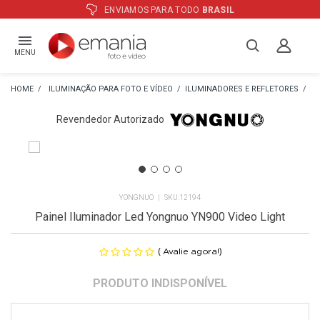
ATÉ
12X
E PREÇO ESPECIAL
NO BOLETO
MENU
ILUMINAÇÃO PARA FOTO E VÍDEO
ILUMINADORES E REFLETORES
IL
Revendedor Autorizado
YONGNUO
12194
Painel Iluminador Led Yongnuo YN900 Video Light
(
)
Avalie agora!