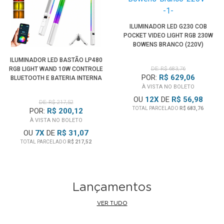
ILUMINADOR LED G230 COB
POCKET VIDEO LIGHT RGB 230W
BOWENS BRANCO (220V)
ILUMINADOR LED BASTÃO LP480
RGB LIGHT WAND 10W CONTROLE
DE: R$ 683,76
POR:
R$ 629,06
BLUETOOTH E BATERIA INTERNA
À VISTA NO BOLETO
OU
12
X
DE
R$ 56,98
DE: R$ 217,52
TOTAL PARCELADO
R$ 683,76
POR:
R$ 200,12
À VISTA NO BOLETO
OU
7
X
DE
R$ 31,07
TOTAL PARCELADO
R$ 217,52
Lançamentos
VER TUDO