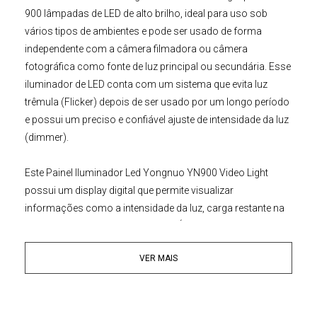
900 lâmpadas de LED de alto brilho, ideal para uso sob
vários tipos de ambientes e pode ser usado de forma
independente com a câmera filmadora ou câmera
fotográfica como fonte de luz principal ou secundária. Esse
iluminador de LED conta com um sistema que evita luz
trêmula (Flicker) depois de ser usado por um longo período
e possui um preciso e confiável ajuste de intensidade da luz
(dimmer).
E
ste
Painel Iluminador Led Yongnuo YN900 Video Light
possui um display digital que permite visualizar
informações como a intensidade da luz, carga restante na
bateria e canais de comunicação. É possível controlar
o
Iluminador de LED Yongnuo YN900 Video
VER MAIS
Light
remotamente com o controle sem fio (incluso) ou
pelo aplicativo oficial para smartphone ou tablet via
bluetooth.
Obtenha excelentes efeitos de iluminação e
controle preciso da luz para conseguir imagens excelentes