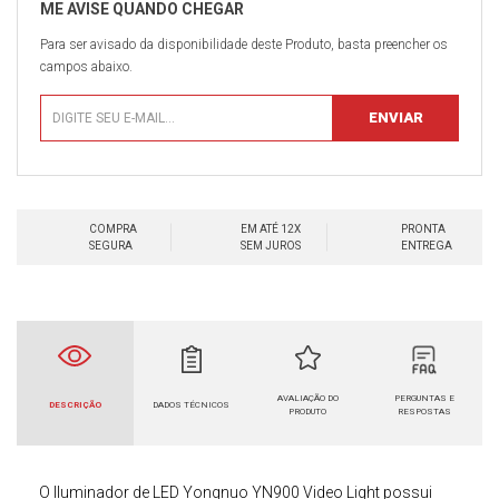
Para ser avisado da disponibilidade deste Produto, basta preencher os
campos abaixo.
COMPRA
EM ATÉ 12X
PRONTA
SEGURA
SEM JUROS
ENTREGA
AVALIAÇÃO DO
PERGUNTAS E
DESCRIÇÃO
DADOS TÉCNICOS
PRODUTO
RESPOSTAS
O
Iluminador de LED Yongnuo
YN900 Video Light
possui