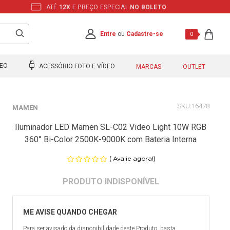
ATÉ
12X
E PREÇO ESPECIAL
NO BOLETO
Entre
ou
Cadastre-se
0
DEO
ACESSÓRIO FOTO E VÍDEO
MARCAS
OUTLET
16478
MAMEN
Iluminador LED Mamen SL-C02 Video Light 10W RGB
360° Bi-Color 2500K-9000K com Bateria Interna
(
)
Avalie agora!
Para ser avisado da disponibilidade deste Produto, basta