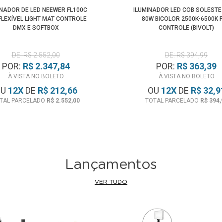
INADOR DE LED NEEWER FL100C
ILUMINADOR LED COB SOLESTE
FLEXÍVEL LIGHT MAT CONTROLE
80W BICOLOR 2500K-6500K F
DMX E SOFTBOX
CONTROLE (BIVOLT)
DE: R$ 2.552,00
DE: R$ 394,99
POR:
R$ 2.347,84
POR:
R$ 363,39
À VISTA NO BOLETO
À VISTA NO BOLETO
OU
12
X
DE
R$ 212,66
OU
12
X
DE
R$ 32,9
TAL PARCELADO
R$ 2.552,00
TOTAL PARCELADO
R$ 394,
Lançamentos
VER TUDO