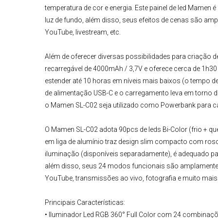
temperatura de cor e energia. Este painel de led
Mamen
é
luz de fundo, além disso, seus efeitos de cenas são ampl
YouTube, livestream, etc.
Além de oferecer diversas possibilidades para criação 
recarregável de 4000mAh / 3,7V e oferece cerca de 1h3
estender até 10 horas em níveis mais baixos (o tempo de
de alimentação USB-C e o carregamento leva em torno d
o
Mamen SL-C02
seja utilizado como Powerbank para c
O
Mamen
S
L-C02
adota 90pcs de leds Bi-Color (frio + 
em liga de alumínio traz design slim compacto com ro
iluminação (disponíveis separadamente), é adequado pa
além disso, seus 24 modos funcionais são amplamente uti
YouTube, transmissões ao vivo, fotografia e muito mais
Principais Características:
• Iluminador Led RGB 360° Full Color com 24 combinaçõ