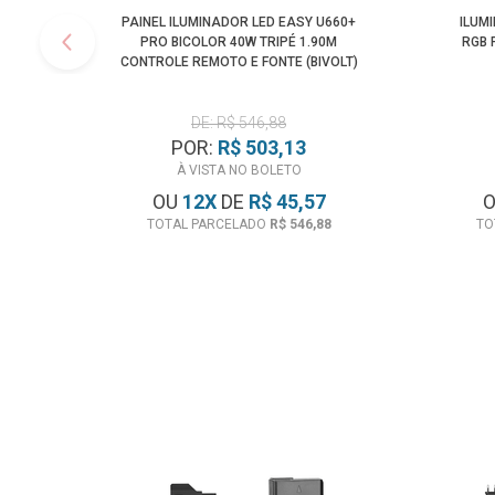
PAINEL ILUMINADOR LED EASY U660+
ILUM
PRO BICOLOR 40W TRIPÉ 1.90M
RGB 
CONTROLE REMOTO E FONTE (BIVOLT)
DE: R$ 546,88
POR:
R$ 503,13
À VISTA NO BOLETO
OU
12
X
DE
R$ 45,57
TOTAL PARCELADO
R$ 546,88
TO