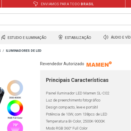
ENVIAMOS PARA TODO
BRASIL
ESTUDIO E ILUMINAÇÃO
ESTABILIZAÇÃO
ÁUDIO E VÍ
S
ILUMINADORES DE LED
Revendedor Autorizado
Principais Características
Painel Iluminador LED Mamen SL-C02
Luz de preenchimento fotográfico
Design compacto, leve e portátil
Potência de 10W, com 138pcs de LED
Temperatura Bi-Color, 2500K-9000K
Modo RGB 360° Full Color