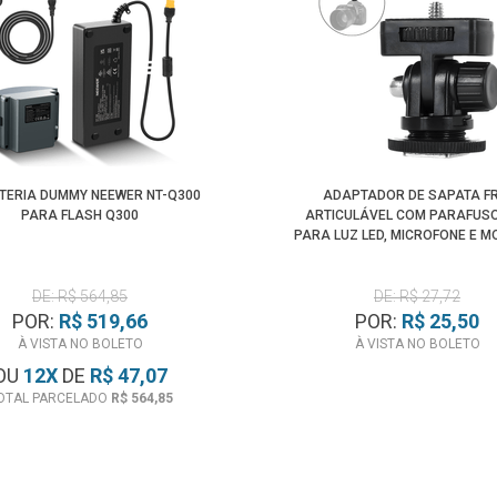
ATERIA DUMMY NEEWER NT-Q300
ADAPTADOR DE SAPATA FR
PARA FLASH Q300
ARTICULÁVEL COM PARAFUSO
PARA LUZ LED, MICROFONE E M
DE: R$ 564,85
DE: R$ 27,72
POR:
R$ 519,66
POR:
R$ 25,50
À VISTA NO BOLETO
À VISTA NO BOLETO
OU
12
X
DE
R$ 47,07
OTAL PARCELADO
R$ 564,85