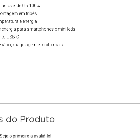
justável de 0 a 100%
montagem em tripés
emperatura e energia
energia para smartphones e mini leds
ento USB-C
 cenário, maquiagem e muito mais.
s do Produto
eja o primeiro a avaliá-lo!