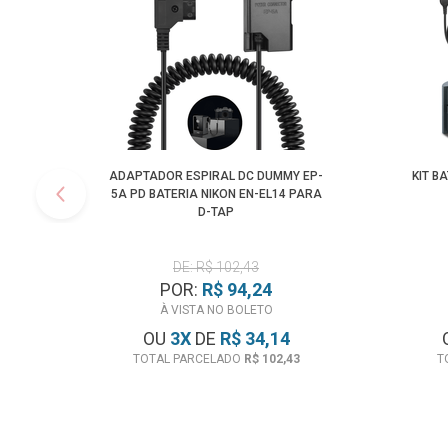
ADAPTADOR ESPIRAL DC DUMMY EP-
KIT B
5A PD BATERIA NIKON EN-EL14 PARA
D-TAP
DE: R$ 102,43
POR:
R$ 94,24
À VISTA NO BOLETO
OU
3
X
DE
R$ 34,14
TOTAL PARCELADO
R$ 102,43
T