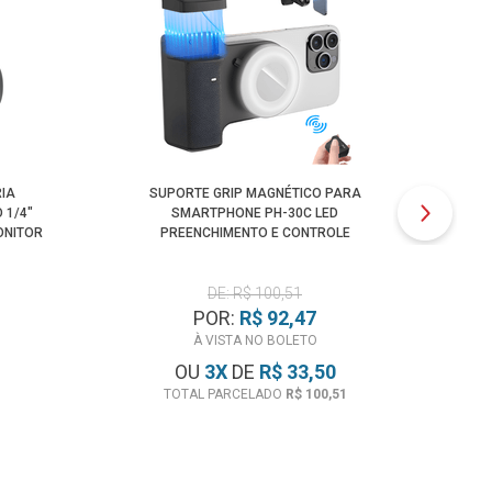
IA
SUPORTE GRIP MAGNÉTICO PARA
P
 1/4"
SMARTPHONE PH-30C LED
ONITOR
PREENCHIMENTO E CONTROLE
BLUETOOTH
DE: R$ 100,51
POR:
R$ 92,47
À VISTA NO BOLETO
OU
3
X
DE
R$ 33,50
TOTAL PARCELADO
R$ 100,51