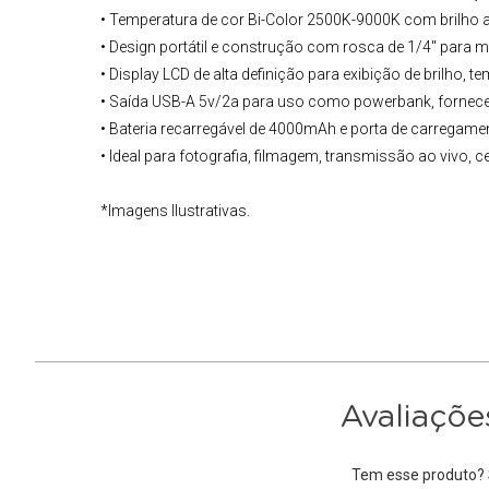
• Temperatura de cor Bi-Color 2500K-9000K com brilho a
• Design portátil e construção com rosca de 1/4" para 
• Display LCD de alta definição para exibição de brilho, t
• Saída USB-A 5v/2a para uso como powerbank, fornece 
• Bateria recarregável de 4000mAh e porta de carregam
• Ideal para fotografia, filmagem, transmissão ao vivo,
*Imagens Ilustrativas.
Avaliaçõe
Tem esse produto? S