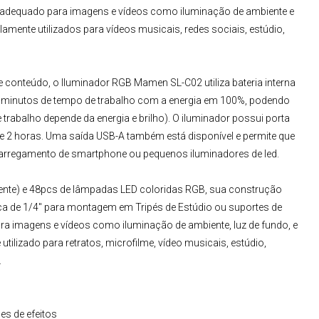
 adequado para imagens e vídeos como iluminação de ambiente e
amente utilizados para vídeos musicais, redes sociais, estúdio,
de conteúdo, o
Iluminador
RGB Mamen SL-C02
utiliza bateria interna
0 minutos de tempo de trabalho com a energia em 100%, podendo
 trabalho depende da energia e brilho). O iluminador possui porta
e 2 horas. Uma saída USB-A também está disponível e permite que
arregamento de smartphone ou pequenos iluminadores de led.
quente) e 48pcs de lâmpadas LED coloridas RGB, sua construção
sca de 1/4" para montagem em
Tripés de Estúdio
ou suportes de
ra imagens e vídeos como iluminação de ambiente, luz de fundo, e
lizado para retratos, microfilme, vídeo musicais, estúdio,
.
es de efeitos