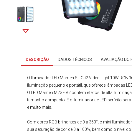
DESCRIÇÃO
DADOS TÉCNICOS
AVALIAÇÃO DO
O
Iluminador LED Mamen SL-C02 Video Light 10W RGB 36
iluminação pequeno e portátil, que oferece lâmpadas LE
O
LED Mamen M2SE V2
contém efeitos de alta iluminaç
tamanho compacto. É o
Iluminador de LED
perfeito para
e muito mais.
Com cores RGB brilhantes de 0 a 360°, o mini
Iluminador
sua saturação de cor de 0 a 100%, bem como o nível do bri