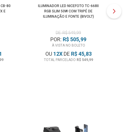
 CB-80
ILUMINADOR LED NICEFOTO TC-668II
IL
X E
RGB SLIM 50W COM TRIPÉ DE
ILUMINAÇÃO E FONTE (BIVOLT)
DE: R$ 549,99
POR:
R$ 505,99
À VISTA NO BOLETO
1
OU
12
X
DE
R$ 45,83
99
TOTAL PARCELADO
R$ 549,99