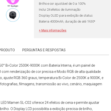
Brilho e cor ajustável de 0 a 100%
Inclui 24 efeitos de iluminação
Display OLED para exibição de status
Bateria 4000mAh, duração de até 1h30*
Carregamento em aprox. 120 minutos
+ Mais informações
Ideal para vídeos, fotografias, cenário, etc
 PRODUTO
PERGUNTAS E RESPOSTAS
0° Bi-Color 2500K-9000K com Bateria Interna
, é um painel de
D com renderização de cor precisa e
Modo RGB
de alta qualidade.
ão, ajuste RGB 360 graus, temperatura Bi-Color de 2500K a 9000K, e
 fotografias, filmagens, transmissão ao vivo, cenário, maquiagem
 LED
Mamen SL-C02
oferece 24 efeitos de cena e permite ajustar
lho. O Display LCD possibilita a exibição precisa de brilho,