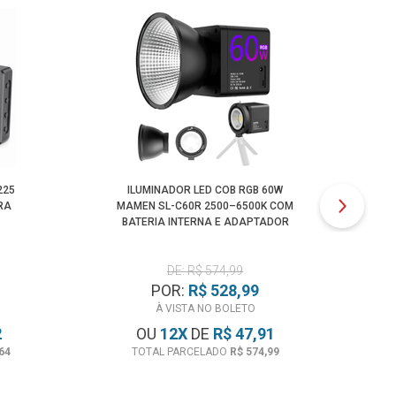
225
ILUMINADOR LED COB RGB 60W
BA
RA
MAMEN SL-C60R 2500–6500K COM
R
BATERIA INTERNA E ADAPTADOR
BOWENS (BIVOLT)
DE: R$ 574,99
POR:
R$ 528,99
À VISTA NO BOLETO
2
OU
12
X
DE
R$ 47,91
64
TOTAL PARCELADO
R$ 574,99