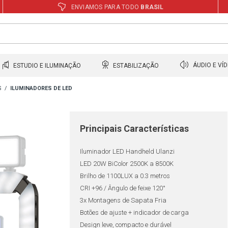
ENVIAMOS PARA TODO
BRASIL
ESTUDIO E ILUMINAÇÃO
ESTABILIZAÇÃO
ÁUDIO E VÍ
S
ILUMINADORES DE LED
Principais Características
Iluminador LED Handheld Ulanzi
LED 20W BiColor 2500K a 8500K
Brilho de 1100LUX a 0.3 metros
CRI +96 / Ângulo de feixe 120°
3x Montagens de Sapata Fria
Botões de ajuste + indicador de carga
Design leve, compacto e durável