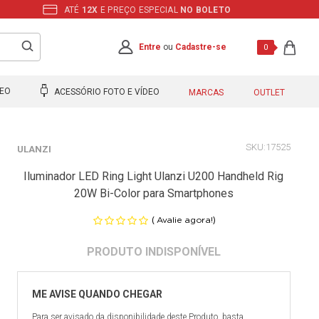
ATÉ
12X
E PREÇO ESPECIAL
NO BOLETO
Entre
ou
Cadastre-se
0
DEO
ACESSÓRIO FOTO E VÍDEO
MARCAS
OUTLET
17525
ULANZI
Iluminador LED Ring Light Ulanzi U200 Handheld Rig
20W Bi-Color para Smartphones
(
)
Avalie agora!
Para ser avisado da disponibilidade deste Produto, basta