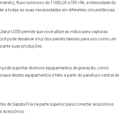
amarelo), fluxo luminoso de 1100LUX e CRI +96, a intensidade do
der a todas as suas necessidades em diferentes circunstâncias.
Ulanzi U200
permite que você utilize as mãos para capturas
ocê pode desativar a luz dos painéis laterais para uso como um
durante suas produções.
0
pode suportar diversos equipamentos de gravação, como
aixe destes equipamentos é feito a partir do parafuso central de
tes de Sapata Fria na parte superior para conectar acessórios
s acessórios.