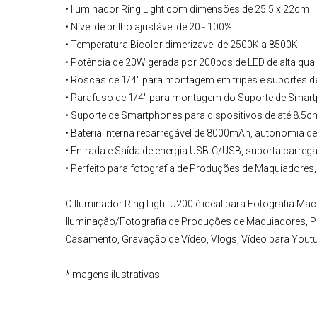
• Iluminador Ring Light com dimensões de 25.5 x 22cm
• Nível de brilho ajustável de 20 - 100%
• Temperatura Bicolor dimerizavel de 2500K a 8500K
• Potência de 20W gerada por 200pcs de LED de alta qua
• Roscas de 1/4" para montagem em tripés e suportes d
• Parafuso de 1/4" para montagem do Suporte de Smart
• Suporte de Smartphones para dispositivos de até 8.5cm
• Bateria interna recarregável de 8000mAh, autonomia de
• Entrada e Saída de energia USB-C/USB, suporta carre
• Perfeito para fotografia de Produções de Maquiadores,
O
Iluminador Ring Light U200
é ideal para Fotografia Mac
Iluminação/Fotografia de Produções de Maquiadores, P
Casamento
, Gravação de Vídeo, Vlogs, Vídeo para Youtub
*Imagens ilustrativas.