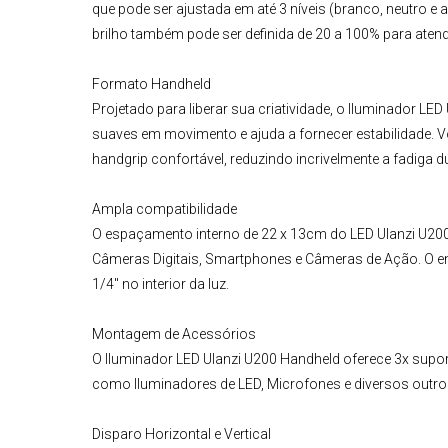
que pode ser ajustada em até 3 níveis (branco, neutro e 
brilho também pode ser definida de 20 a 100% para aten
Formato Handheld
Projetado para liberar sua criatividade, o
Iluminador LED
suaves em movimento e ajuda a fornecer estabilidade. V
handgrip confortável, reduzindo incrivelmente a fadiga 
Ampla compatibilidade
O espaçamento interno de 22 x 13cm do
LED
Ulanzi U20
Câmeras Digitais, Smartphones e Câmeras de Ação. O enc
1/4" no interior da luz.
Montagem de Acessórios
O
Iluminador LED Ulanzi U200 Handheld
oferece 3x supor
como
Iluminadores de LED
,
Microfones
e diversos outro
Disparo Horizontal e Vertical