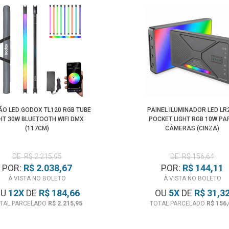
ÃO LED GODOX TL120 RGB TUBE
PAINEL ILUMINADOR LED LR
HT 30W BLUETOOTH WIFI DMX
POCKET LIGHT RGB 10W PA
(117CM)
CÂMERAS (CINZA)
DE: R$ 2.215,95
DE: R$ 156,64
POR:
R$ 2.038,67
POR:
R$ 144,11
À VISTA NO BOLETO
À VISTA NO BOLETO
OU
12
X
DE
R$ 184,66
OU
5
X
DE
R$ 31,3
TAL PARCELADO
R$ 2.215,95
TOTAL PARCELADO
R$ 156,