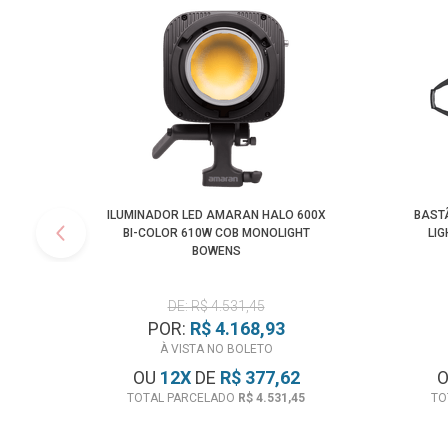
ILUMINADOR LED AMARAN HALO 600X
BAST
BI-COLOR 610W COB MONOLIGHT
LIG
BOWENS
DE: R$ 4.531,45
POR:
R$ 4.168,93
À VISTA NO BOLETO
OU
12
X
DE
R$ 377,62
TOTAL PARCELADO
R$ 4.531,45
TO