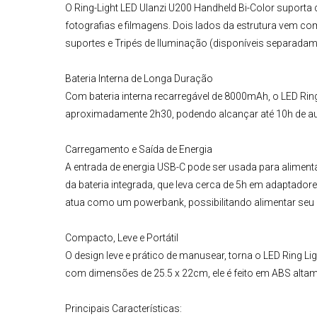
O
Ring-Light LED Ulanzi U200 Handheld Bi-Color
suporta 
fotografias e filmagens. Dois lados da estrutura vem 
suportes e
Tripés de Iluminação
(disponíveis separadam
Bateria Interna de Longa Duração
Com bateria interna recarregável de 8000mAh, o
LED Rin
aproximadamente 2h30, podendo alcançar até 10h de aut
Carregamento e Saída de Energia
A entrada de energia USB-C pode ser usada para aliment
da bateria integrada, que leva cerca de 5h em adaptado
atua como um powerbank, possibilitando alimentar seu c
Compacto, Leve e Portátil
O design leve e prático de manusear, torna o
LED Ring Li
com dimensões de 25.5 x 22cm, ele é feito em ABS altame
Principais Características: