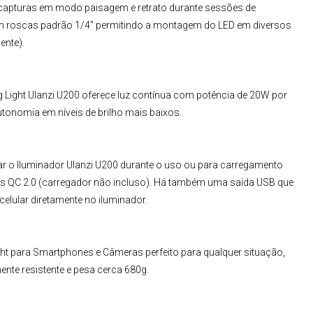
capturas em modo paisagem e retrato durante sessões de
com roscas padrão 1/4" permitindo a montagem do LED em diversos
ente).
g Light
Ulanzi U200
oferece luz contínua com potência de 20W por
onomia em níveis de brilho mais baixos.
ar o
Iluminador Ulanzi U200
durante o uso ou para carregamento
res QC 2.0 (carregador não incluso). Há também uma saída USB que
elular diretamente no iluminador.
ght para Smartphones e Câmeras
perfeito para qualquer situação,
nte resistente e pesa cerca 680g.