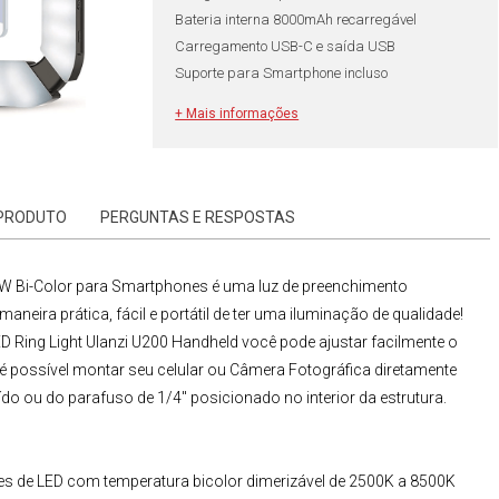
Bateria interna 8000mAh recarregável
Carregamento USB-C e saída USB
Suporte para Smartphone incluso
+ Mais informações
 PRODUTO
PERGUNTAS E RESPOSTAS
20W Bi-Color para Smartphones
é uma luz de preenchimento
neira prática, fácil e portátil de ter uma iluminação de qualidade!
D Ring Light Ulanzi U200 Handheld
você pode ajustar facilmente o
 é possível montar seu celular ou
Câmera Fotográfica
diretamente
o ou do parafuso de 1/4" posicionado no interior da estrutura.
ies de LED com temperatura bicolor dimerizável de 2500K a 8500K