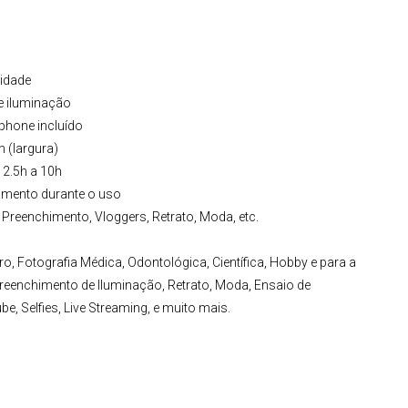
lidade
e iluminação
phone incluído
 (largura)
 2.5h a 10h
gamento durante o uso
 Preenchimento, Vloggers, Retrato, Moda, etc.
ro, Fotografia Médica, Odontológica, Científica, Hobby e para a
reenchimento de Iluminação, Retrato, Moda,
Ensaio de
e, Selfies, Live Streaming, e muito mais.