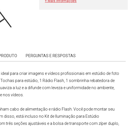
+ Mais informações
 PRODUTO
PERGUNTAS E RESPOSTAS
 ideal para criar imagens e vídeos profissionais em estúdio de foto
 Tochas para estúdio
,
1
Rádio Flash
,
1
sombrinha rebatedora de
uaviza a luz e a difunde com leveza e uniformidade no ambiente,
e nos vídeos.
m cabo de alimentação e rádio Flash. Você pode montar seu
m disso, está incluso no
Kit de Iluminação para
Estúdio
om
três
seções ajustáveis e a bolsa de transporte com zíper duplo,