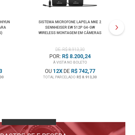
HIYUN
SISTEMA MICROFONE LAPELA MKE 2
SI
ARA
SENNHEISER EW 512P G4-GW
SEM
5)
WIRELESS MONTAGEM EM CÂMERAS
(GW: 558-608MHZ)
DE: R$ 8.913,30
POR:
R$ 8.200,24
À VISTA NO BOLETO
3
OU
12
X
DE
R$ 742,77
00
TOTAL PARCELADO
R$ 8.913,30