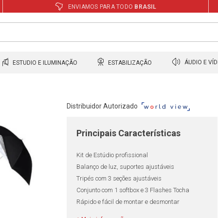
ENVIAMOS PARA TODO
BRASIL
ESTUDIO E ILUMINAÇÃO
ESTABILIZAÇÃO
ÁUDIO E VÍ
Distribuidor Autorizado
Principais Características
Kit de Estúdio profissional
Balanço de luz, suportes ajustáveis
Tripés com 3 seções ajustáveis
Conjunto com 1 softbox e 3 Flashes Tocha
Rápido e fácil de montar e desmontar