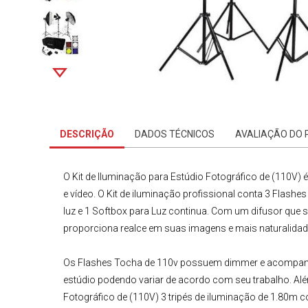
DESCRIÇÃO
DADOS TÉCNICOS
AVALIAÇÃO DO
O Kit de Iluminação para Estúdio Fotográfico de (110V)
é
e vídeo. O Kit de iluminação profissional conta
3
Flashes
luz
e
1
Softbox para Luz continua
. Com um difusor que s
proporciona realce em suas imagens e mais naturalidad
Os Flashes Tocha de 110v
possuem dimmer e acompanha
estúdio podendo variar de acordo com seu trabalho. Alé
Fotográfico
de (110V)
3
tripés de iluminação de
1.80m
c