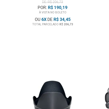
DE: R$ 206,73
POR:
R$ 190,19
À VISTA NO BOLETO
OU
6
X
DE
R$ 34,45
TOTAL PARCELADO
R$ 206,73