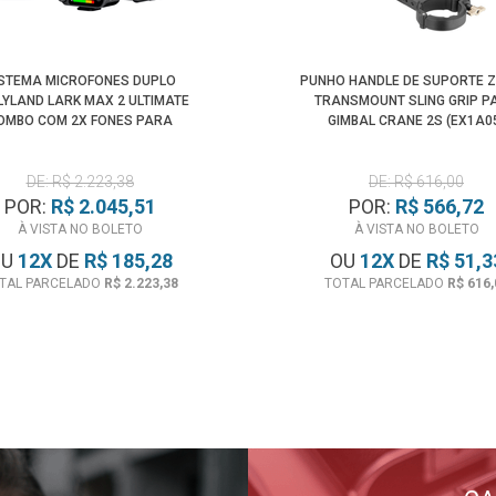
STEMA MICROFONES DUPLO
PUNHO HANDLE DE SUPORTE Z
LYLAND LARK MAX 2 ULTIMATE
TRANSMOUNT SLING GRIP P
OMBO COM 2X FONES PARA
GIMBAL CRANE 2S (EX1A0
ÂMERAS E SMARTPHONES
DE: R$ 2.223,38
DE: R$ 616,00
POR:
R$ 2.045,51
POR:
R$ 566,72
À VISTA NO BOLETO
À VISTA NO BOLETO
OU
12
X
DE
R$ 185,28
OU
12
X
DE
R$ 51,3
TAL PARCELADO
R$ 2.223,38
TOTAL PARCELADO
R$ 616,