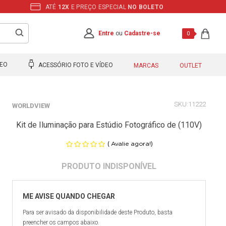
ATÉ
12X
E PREÇO ESPECIAL
NO BOLETO
Entre
ou
Cadastre-se
0
DEO
ACESSÓRIO FOTO E VÍDEO
MARCAS
OUTLET
11222
WORLDVIEW
Kit de Iluminação para Estúdio Fotográfico de (110V)
(
)
Avalie agora!
Para ser avisado da disponibilidade deste Produto, basta
preencher os campos abaixo.