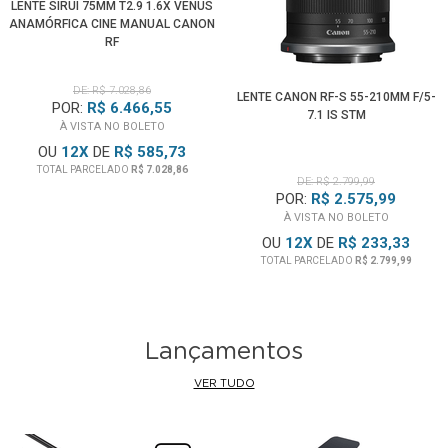
RF.
LENTE SIRUI 75MM T2.9 1.6X VENUS
ANAMÓRFICA CINE MANUAL CANON
RF
Obs: Não é compatível com
Câmeras Canon DSLR
de
Montagem EF/EF-S e
Câmeras Canon Mirrorless
de
DE: R$ 7.028,86
LENTE CANON RF-S 55-210MM F/5-
Montagem Canon EF-M.
POR:
R$ 6.466,55
7.1 IS STM
À VISTA NO BOLETO
OU
12
X
DE
R$ 585,73
TOTAL PARCELADO
R$ 7.028,86
DE: R$ 2.799,99
POR:
R$ 2.575,99
À VISTA NO BOLETO
OU
12
X
DE
R$ 233,33
TOTAL PARCELADO
R$ 2.799,99
Lançamentos
VER TUDO