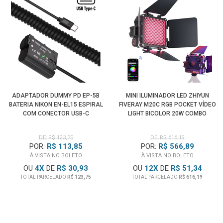
ADAPTADOR DUMMY PD EP-5B
MINI ILUMINADOR LED ZHIYUN
BATERIA NIKON EN-EL15 ESPIRAL
FIVERAY M20C RGB POCKET VÍDEO
COM CONECTOR USB-C
LIGHT BICOLOR 20W COMBO
DE: R$ 123,75
DE: R$ 616,19
POR:
R$ 113,85
POR:
R$ 566,89
À VISTA NO BOLETO
À VISTA NO BOLETO
OU
4
X
DE
R$ 30,93
OU
12
X
DE
R$ 51,34
TOTAL PARCELADO
R$ 123,75
TOTAL PARCELADO
R$ 616,19