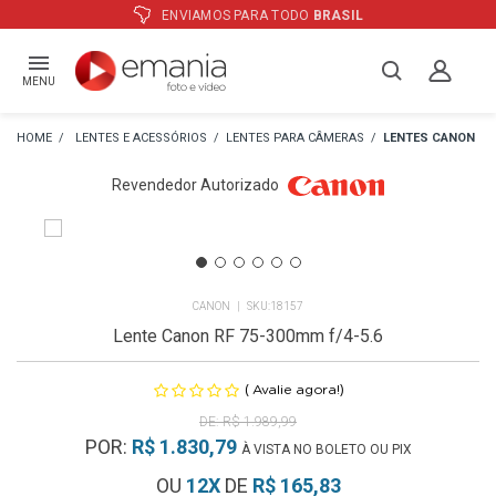
ATÉ
12X
E PREÇO ESPECIAL
NO BOLE
MENU
LENTES E ACESSÓRIOS
LENTES PARA CÂMERAS
LENTES CANON
Revendedor Autorizado
CANON
18157
Lente Canon RF 75-300mm f/4-5.6
(
)
Avalie agora!
R$ 1.989,99
POR:
R$ 1.830,79
À VISTA NO BOLETO OU PIX
OU
12
X
DE
R$ 165,83