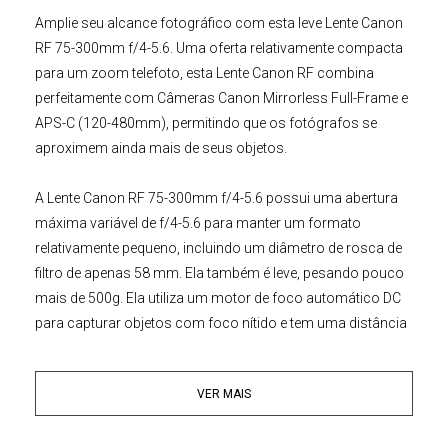
Amplie seu alcance fotográfico com esta leve
Lente Canon
RF 75-300mm f/4-5.6
. Uma oferta relativamente compacta
para um zoom telefoto, esta
Lente Canon RF
combina
perfeitamente com
Câmeras Canon Mirrorless
Full-Frame e
APS-C (120-480mm), permitindo que os fotógrafos se
aproximem ainda mais de seus objetos.
A
Lente
Canon
RF 75-300mm f/4-5.6
possui uma abertura
máxima variável de f/4-5.6 para manter um formato
relativamente pequeno, incluindo um diâmetro de rosca de
filtro de apenas 58 mm. Ela também é leve, pesando pouco
mais de 500g. Ela utiliza um motor de foco automático DC
para capturar objetos com foco nítido e tem uma distância
mínima de foco de 1.5m com uma ampliação máxima de
0.25x para obter belas imagens em close-up.
VER MAIS
Opticamente, a
Lente Canon
RF 75-300mm f/4-5.6
é
otimizada para nitidez e possui um revestimento Super