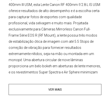
400mm III USM
, esta
Lente Canon RF 400mm f/2.8 L IS USM
oferece resultados de alto desempenho e é a escolha certa
para capturar fotos de esportes com qualidade
profissional, vida selvagem e muito mais. Projetada
exclusivamente para
Câmeras Mirrorless Canon
Full-
Frame Série EOS R (RF Mount)
, a lente possui três modos
de estabilização ótica de imagem com até 5.5 Stops de
correção de vibração para fornecer resultados
extremamente nítidos, seja na mão ou montada em um
monopé. Uma abertura circular de nove lâminas
proporciona um belo bokeh em aberturas de lente menores,
e os revestimentos Super Spectra e Air Sphere minimizam
fantasmas e reflexos para resultados excepcionalmente
nítidos ao fotografar em situações de contraluz. Além
VER MAIS
disso, os elementos Super UD e fluorita usados no design
óptico reduzem a dispersão de cores e as aberrações
cromáticas para alta clareza e precisão de cores. Duas
predefinições de foco permitem retornar instantaneamente