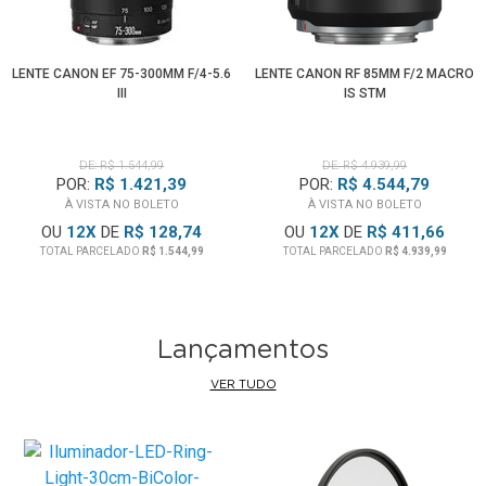
• Design resistente a poeira e água com revestimento de
flúor no elemento frontal para facilitar a limpeza
LENTE CANON EF 75-300MM F/4-5.6
LENTE CANON RF 85MM F/2 MACRO
• Colar de tripé giratório para trabalhar em cima de um tripé
III
IS STM
ou monopé
• Revendedor Autorizado
Canon
. Garantia Nacional.
DE: R$ 1.544,99
DE: R$ 4.939,99
POR:
R$ 1.421,39
POR:
R$ 4.544,79
Câmeras Canon RF Compatíveis:
À VISTA NO BOLETO
À VISTA NO BOLETO
Canon EOS C70
OU
12
X
DE
R$ 128,74
OU
12
X
DE
R$ 411,66
Canon EOS C80
TOTAL PARCELADO
R$ 1.544,99
TOTAL PARCELADO
R$ 4.939,99
Canon EOS C400
Canon EOS R
Canon EOS R1
Lançamentos
Canon EOS R3
Canon EOS R5
VER TUDO
Canon EOS R5 C
Canon EOS R5 Mark II
Canon EOS R6