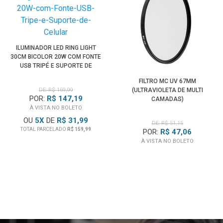
Canon EOS R6 Mark II
Canon EOS R7
Canon EOS R8
Canon EOS R10
ILUMINADOR LED RING LIGHT
Canon EOS R50
30CM BICOLOR 20W COM FONTE
Canon EOS R100
USB TRIPÉ E SUPORTE DE
CELULAR
Canon EOS RP
FILTRO MC UV 67MM
Canon EOS Ra
DE: R$ 159,99
(ULTRAVIOLETA DE MULTI
POR:
R$ 147,19
CAMADAS)
Kolari Vision EOS RP
À VISTA NO BOLETO
RED DIGITAL CINEMA Komodo / V-RAPTOR RF-Mount
OU
5
X
DE
R$ 31,99
DE: R$ 51,15
Entre outras Câmeras Canon e Cinema de Montagem EOS
TOTAL PARCELADO
R$ 159,99
POR:
R$ 47,06
RF.
À VISTA NO BOLETO
Obs: Não é compatível com
Câmeras Canon DSLR
de
Montagem EF/EF-S e
Câmeras Canon Mirrorless
de
Montagem Canon EF-M.