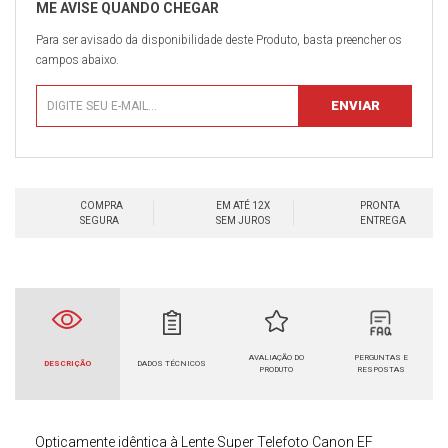
Para ser avisado da disponibilidade deste Produto, basta preencher os
campos abaixo.
COMPRA
EM ATÉ 12X
PRONTA
SEGURA
SEM JUROS
ENTREGA
AVALIAÇÃO DO
PERGUNTAS E
DESCRIÇÃO
DADOS TÉCNICOS
PRODUTO
RESPOSTAS
Opticamente idêntica
à
Lente Super Telefoto
Canon EF