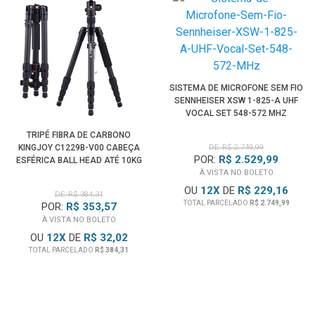
FujiFilm X-S20
Entre outras
Câmeras Mirrorless FujiFilm
com Montagem
de Lente X-Mount
SISTEMA DE MICROFONE SEM FIO
SENNHEISER XSW 1-825-A UHF
VOCAL SET 548-572 MHZ
TRIPÉ FIBRA DE CARBONO
KINGJOY C1229B-V00 CABEÇA
DE: R$ 2.749,99
POR:
R$ 2.529,99
ESFÉRICA BALL HEAD ATÉ 10KG
(PRETO)
À VISTA NO BOLETO
OU
12
X
DE
R$ 229,16
DE: R$ 384,31
TOTAL PARCELADO
R$ 2.749,99
POR:
R$ 353,57
À VISTA NO BOLETO
OU
12
X
DE
R$ 32,02
TOTAL PARCELADO
R$ 384,31