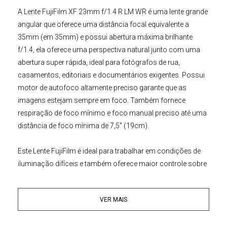
A
Lente FujiFilm XF 23mm f/1.4 R LM WR
é uma lente grande
angular que oferece uma distância focal equivalente a
35mm (em 35mm) e possui abertura máxima brilhante
f/1.4, ela oferece uma perspectiva natural junto com uma
abertura super rápida, ideal para fotógrafos de rua,
casamentos, editoriais e documentários exigentes. Possui
motor de autofoco altamente preciso garante que as
imagens estejam sempre em foco. Também fornece
respiração de foco mínimo e foco manual preciso até uma
distância de foco mínima de 7,5" (19cm).
Este
Lente FujiFilm
é ideal para trabalhar em condições de
iluminação difíceis e também oferece maior controle sobre
a profundidade de campo para isolar o objeto e usar
técnicas de foco seletivo. Além disso, o diafragma
VER MAIS
arredondado de nove lâminas contribui para uma agradável
qualidade bokeh.