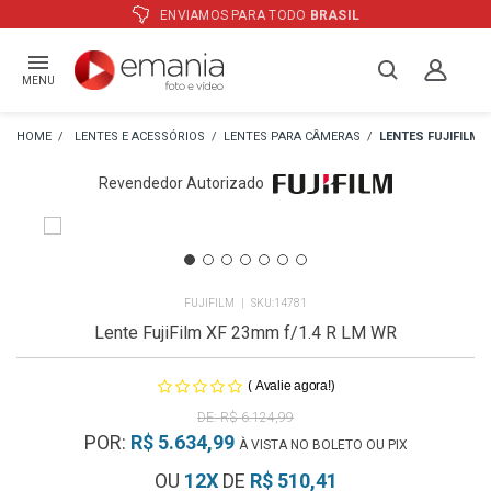
ATÉ
12X
E PREÇO ESPECIAL
NO BOLETO
MENU
LENTES E ACESSÓRIOS
LENTES PARA CÂMERAS
LENTES FUJIFILM
Revendedor Autorizado
FUJIFILM
14781
Lente FujiFilm XF 23mm f/1.4 R LM WR
(
)
Avalie agora!
R$ 6.124,99
POR:
R$ 5.634,99
À VISTA NO BOLETO OU PIX
OU
12
X
DE
R$ 510,41