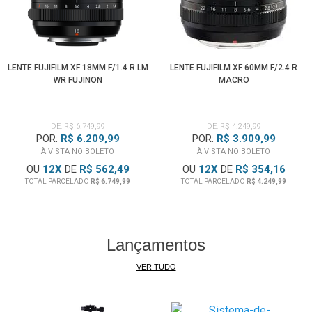
FujiFilm X-H1
FujiFilm X-H2
FujiFilm X-H2S
FujiFilm X-M5
LENTE FUJIFILM XF 18MM F/1.4 R LM
LENTE FUJIFILM XF 60MM F/2.4 R
FujiFilm X-Pro2
WR FUJINON
MACRO
FujiFilm X-Pro3
FujiFilm X-T1 / X-T1 IR
FujiFilm X-T2
DE: R$ 6.749,99
DE: R$ 4.249,99
POR:
R$ 6.209,99
POR:
R$ 3.909,99
FujiFilm X-T3
À VISTA NO BOLETO
À VISTA NO BOLETO
FujiFilm X-T4
OU
12
X
DE
R$ 562,49
OU
12
X
DE
R$ 354,16
FujiFilm X-T5
TOTAL PARCELADO
R$ 6.749,99
TOTAL PARCELADO
R$ 4.249,99
FujiFilm X-T10
FujiFilm X-T20
FujiFilm X-T30 /
X-T30 II
Lançamentos
FujiFilm X-T50
FujiFilm X-T100
VER TUDO
FujiFilm X-T200
FujiFilm X-S10