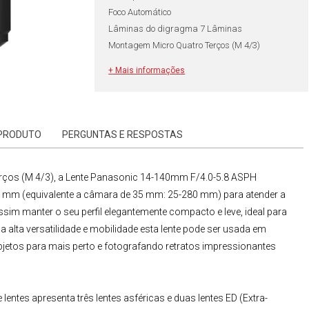
Foco Automático
Lâminas do digragma 7 Lâminas
Montagem Micro Quatro Terços (M 4/3)
+ Mais informações
 PRODUTO
PERGUNTAS E RESPOSTAS
rços (M 4/3)
, a
Lente
Panasonic
14-140mm F/4.0-5.8 ASPH
 mm (equivalente a câmara de 35 mm: 25-280 mm) para atender a
sim manter o seu perfil elegantemente compacto e leve, ideal para
 alta versatilidade e mobilidade esta lente pode ser usada em
bjetos para mais perto e fotografando retratos impressionantes
ntes apresenta três lentes asféricas e duas lentes ED (Extra-