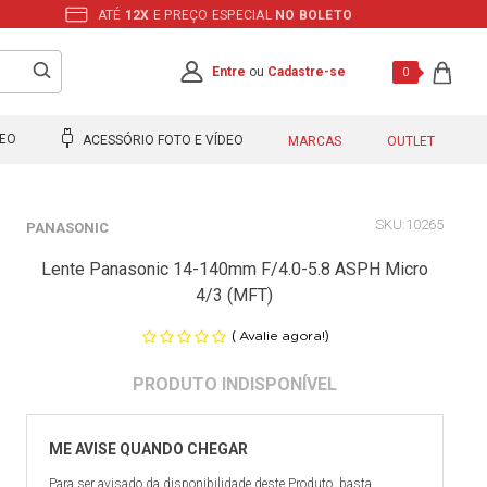
ATÉ
12X
E PREÇO ESPECIAL
NO BOLETO
Entre
ou
Cadastre-se
0
DEO
ACESSÓRIO FOTO E VÍDEO
MARCAS
OUTLET
10265
PANASONIC
Lente Panasonic 14-140mm F/4.0-5.8 ASPH Micro
4/3 (MFT)
(
)
Avalie agora!
Para ser avisado da disponibilidade deste Produto, basta