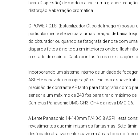
baixa Dispersão) de modo a atingir uma grande reduçã
distorção e aberração cromática.
O POWER O.I.S. (Estabilizador Ótico de Imagem) possu
particularmente efetivo para uma vibração de baixa freq
do obturador ou quando se fotografa de noite com uma v
disparos feitos à noite ou em interiores onde o flash n
o estado de espírito. Capta bonitas fotos em situações
Incorporando um sistema interno de unidade de focagem
ASPH
é capaz de uma operação silenciosa e suave traba
precisão de contraste AF tanto para fotografia como p
sensor a um máximo de 240 fps para tirar o máximo de 
Câmeras Panasonic
DMC-GH3, GH4 e a nova DMC-G6.
A
Lente Panasonic 14-140mm F/4.0-5.8 ASPH
está const
revestimentos que minimizam os fantasmas. Sete lâmin
desfocado atrativamente suave em áreas foca do foco 