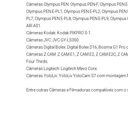
Câmeras Olympus PEN:
Olympus PEN-F, Olympus PEN E-
Olympus PEN E-PL1, Olympus PEN E-PL2, Olympus PEN 
PL7, Olympus PEN E-PL8, Olympus PEN E-PL9, Olympus
AIR A01.
Câmeras Kodak:
Kodak PIXPRO S-1.
Câmeras JVC
: JVC GY-LS300.
Câmeras Digital Bolex:
Digital Bolex D16, Bosma G1 Pro
Câmeras Z CAM:
Z CAM E1, Z CAM E2, Z CAM E2C, Z CA
Four Thirds.
Câmeras Logitech
: Logitech Mevo Core.
Câmeras YoloLiv:
YoloLiv YoloCam S7 com montagem Mi
Entre outras
Câmeras e Filmadoras
compatíveis com o s