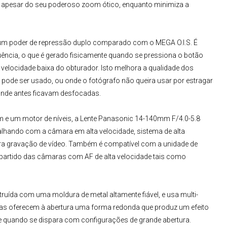
o apesar do seu poderoso zoom ótico, enquanto minimiza a
i um poder de repressão duplo comparado com o MEGA O.I.S. É
uência, o que é gerado fisicamente quando se pressiona o botão
elocidade baixa do obturador. Isto melhora a qualidade dos
ão pode ser usado, ou onde o fotógrafo não queira usar por estragar
 onde antes ficavam desfocadas.
 e um motor de níveis, a
Lente Panasonic
14-140mm F/4.0-5.8
lhando com a câmara em alta velocidade, sistema de alta
ara gravação de vídeo. Também é compatível com a unidade de
partido das câmaras com AF de alta velocidade tais como
ruída com uma moldura de metal altamente fiável, e usa multi-
as oferecem à abertura uma forma redonda que produz um efeito
e quando se dispara com configurações de grande abertura.