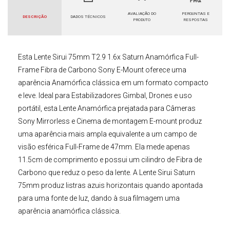
AVALIAÇÃO DO
PERGUNTAS E
DESCRIÇÃO
DADOS TÉCNICOS
PRODUTO
RESPOSTAS
Esta
Lente Sirui 75mm T2.9 1.6x Saturn Anamórfica Full-
Frame Fibra de Carbono Sony E-Mount
oferece uma
aparência Anamórfica clássica em um formato compacto
e leve. Ideal para Estabilizadores Gimbal, Drones e uso
portátil, esta
Lente Anamórfica
prejatada para
Câmeras
Sony Mirrorless
e Cinema de montagem E-mount
produz
uma aparência mais ampla equivalente a um campo de
visão esférica Full-Frame de 47mm. Ela mede apenas
11.5cm de comprimento e possui um cilindro de Fibra de
Carbono que reduz o peso da lente. A
Lente Sirui Saturn
75mm
produz listras azuis horizontais quando apontada
para uma fonte de luz, dando à sua filmagem uma
aparência anamórfica clássica.