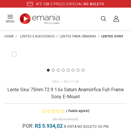
ATÉ
12X
E PREÇO ESPECIAL
NO BOLETO
MENU
LENTES E ACESSÓRIOS
LENTES PARA CÂMERAS
LENTES SONY
SIRUI
17128
Lente Sirui 75mm T2.9 1.6x Saturn Anamórfica Full-Frame
Sony E-Mount
(
)
Avalie agora!
R$ 6.450,02
POR:
R$ 5.934,02
À VISTA NO BOLETO OU PIX