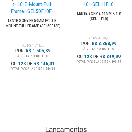
• Sem cortes, qualidade de imagem impressionante,
proporções de aspecto CinemaScope de 2.4:1 e 2.8:1
LENTE SONY E 11MM F/1.8
(SEL11F18)
• Clássicos Efeitos Blue Streak são um ótimo cenário para
LENTE SONY FE 50MM F/1.8 E-
MOUNT FULL FRAME (SEL50F18F)
filmes de ficção científica.
DE: R$ 4.199,99
Câmeras Compatíveis:
POR:
R$ 3.863,99
DE: R$ 1.744,99
A
Lente Sirui Saturn
é compatível diretamente com
Câmeras
À VISTA NO BOLETO
POR:
R$ 1.605,39
OU
12
X
DE
R$ 349,99
e Filmadoras
À VISTA NO BOLETO
equipadas com montagem Sony E-Mount.
TOTAL PARCELADO
R$ 4.199,99
OU
12
X
DE
R$ 145,41
Desenvolvida para sensores Full Frame, também pode ser
TOTAL PARCELADO
R$ 1.744,99
utilizada em câmeras APS-C e Super 35 com a mesma
montagem.
Por ser uma
Lente Cinematográfica
totalmente manual, o
foco e a abertura são ajustados diretamente nos anéis da
lente. Não possui autofoco, controle eletrônico de abertura
nem comunicação eletrônica com a câmera.
Câmeras Sony
Alpha Full Frame:
Lançamentos
• Sony Alpha 1