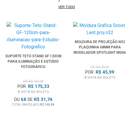
• Sony Alpha 1 II
VER TUDO
• Sony Alpha 7
• Sony Alpha 7 II
•
Sony Alpha 7 III
•
Sony Alpha 7 IV
MOLDURA DE PROJEÇÃO N32
•
Sony Alpha 7 V
PLAQUINHA 68MM PARA
•
Sony Alpha 7C
MODELADOR SPOTLIGHT MG06
SUPORTE TETO STAND GF 120CM
•
Sony Alpha 7C II
PRO
PARA ILUMINAÇÃO E ESTÚDIO
•
Sony Alpha 7CR
FOTOGRÁFICO
DE: R$ 49,99
POR:
R$ 45,99
• Sony Alpha 7R
À VISTA NO BOLETO
• Sony Alpha 7R II
DE: R$ 190,58
POR:
R$ 175,33
• Sony Alpha 7R III
À VISTA NO BOLETO
• Sony Alpha 7R IV
OU
6
X
DE
R$ 31,76
• Sony Alpha 7R V
TOTAL PARCELADO
R$ 190,58
• Sony Alpha 7R VI
• Sony Alpha 7S
• Sony Alpha 7S II
• Sony Alpha 7S III