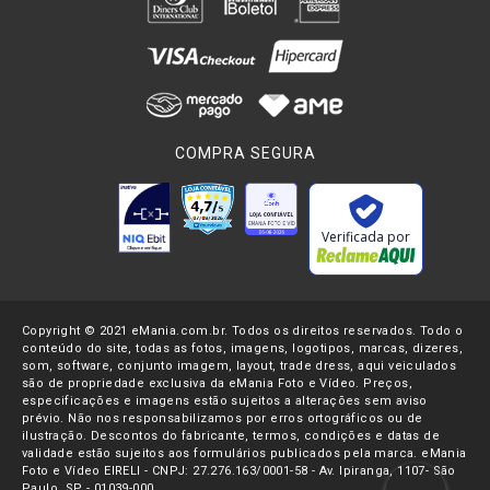
Sony E, mas o sensor menor gera um recorte no campo de
visão e proporciona um enquadramento mais fechado.
Funcionamento Anamórfico:
O fator anamórfico de 1.6x comprime horizontalmente a
imagem durante a gravação. Para visualizar e finalizar a
COMPRA SEGURA
imagem na proporção correta, deve ser aplicada a
descompressão anamórfica de 1.6x na câmera, em um
monitor compatível ou durante a edição e pós-produção.
Verificada por
A
Lente Sirui Anamórfica
pode ser utilizada mesmo quando
a câmera não oferece visualização anamórfica interna.
Nesse caso, a imagem será exibida comprimida
horizontalmente durante a gravação, devendo ser
Copyright © 2021 eMania.com.br. Todos os direitos reservados. Todo o
conteúdo do site, todas as fotos, imagens, logotipos, marcas, dizeres,
descomprimida em um monitor externo ou no software de
som, software, conjunto imagem, layout, trade dress, aqui veiculados
são de propriedade exclusiva da eMania Foto e Vídeo. Preços,
edição.
especificações e imagens estão sujeitos a alterações sem aviso
prévio. Não nos responsabilizamos por erros ortográficos ou de
ilustração. Descontos do fabricante, termos, condições e datas de
Observações:
validade estão sujeitos aos formulários publicados pela marca. eMania
• Compatível diretamente com Câmeras de montagem Sony
Foto e Vídeo EIRELI - CNPJ: 27.276.163/0001-58 - Av. Ipiranga, 1107- São
Paulo, SP - 01039-000