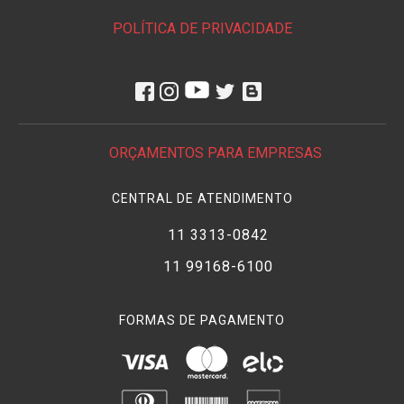
• Sony NEX-FS700R
POLÍTICA DE PRIVACIDADE
• Sony NEX-FS700U
• Sony PXW-FS5
• Sony PXW-FS5M2
• Sony PXW-FS7
• Sony PXW-FS7M2
ORÇAMENTOS PARA EMPRESAS
Filmadoras Sony
Handycam e NEX com Montagem E:
CENTRAL DE ATENDIMENTO
• Sony NEX-VG10
• Sony NEX-VG20
11 3313-0842
• Sony NEX-VG30
11 99168-6100
• Sony NEX-VG900
Compatibilidade com Sensores:
FORMAS DE PAGAMENTO
A
Lente Sirui
Saturn
possui círculo de imagem desenvolvido
para cobrir sensores Full Frame. Também pode ser utilizada
em
Câmeras APS-C
e
Câmeras Super 35
com montagem