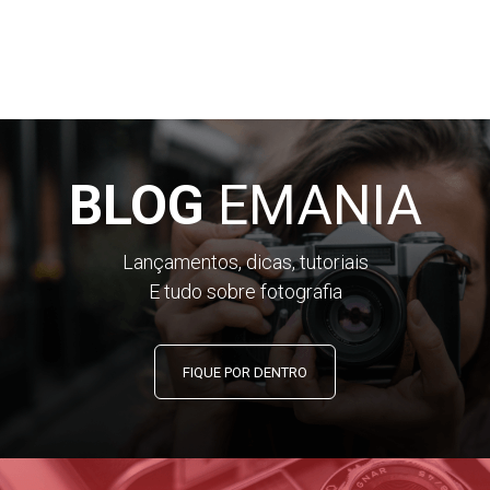
• Sony Alpha 9
• Sony Alpha 9 II
• Sony Alpha 9 III
Câmeras Sony Alpha APS-C:
• Sony Alpha 5000
BLOG
EMANIA
• Sony Alpha 5100
• Sony Alpha 6000
• Sony Alpha 6100
Lançamentos, dicas, tutoriais
• Sony Alpha 6300
E tudo sobre fotografia
• Sony Alpha 6400
• Sony Alpha 6500
• Sony Alpha 6600
FIQUE POR DENTRO
• Sony Alpha 6700
Câmeras Sony ZV com Montagem E:
• Sony ZV-E1
• Sony ZV-E10