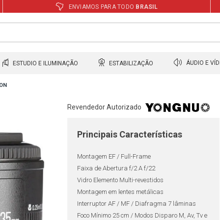
ENVIAMOS PARA TODO
BRASIL
ESTUDIO E ILUMINAÇÃO
ESTABILIZAÇÃO
ÁUDIO E VÍ
NON
Revendedor Autorizado
Principais Características
Montagem EF / Full-Frame
Faixa de Abertura f/2 A f/22
Vidro Elemento Multi-revestidos
Montagem em lentes metálicas
Interruptor AF / MF / Diafragma 7 lâminas
Foco Mínimo 25 cm / Modos Disparo M, Av, Tv e