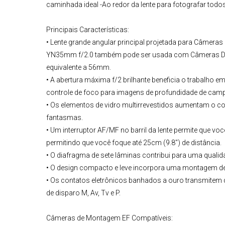
caminhada ideal -Ao redor da lente para fotografar todos
Principais Características:
• Lente grande angular principal projetada para Câmer
YN35mm f/2.0
também pode ser usada com Câmeras DSL
equivalente a 56mm.
• A abertura máxima f/2 brilhante beneficia o trabalho
controle de foco para imagens de profundidade de cam
• Os elementos de vidro multirrevestidos aumentam o co
fantasmas.
• Um interruptor AF/MF no barril da lente permite que 
permitindo que você foque até 25cm (9.8") de distância.
• O diafragma de sete lâminas contribui para uma qualid
• O design compacto e leve incorpora uma montagem de l
• Os contatos eletrônicos banhados a ouro transmitem
de disparo M, Av, Tv e P.
Câmeras de Montagem EF Compatíveis: