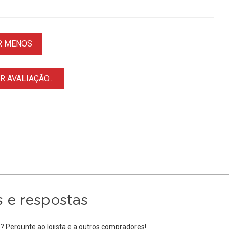
R MENOS
 AVALIAÇÃO...
 e respostas
 Pergunte ao lojista e a outros compradores!