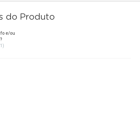
s do Produto
fo e/ou
?
(1)