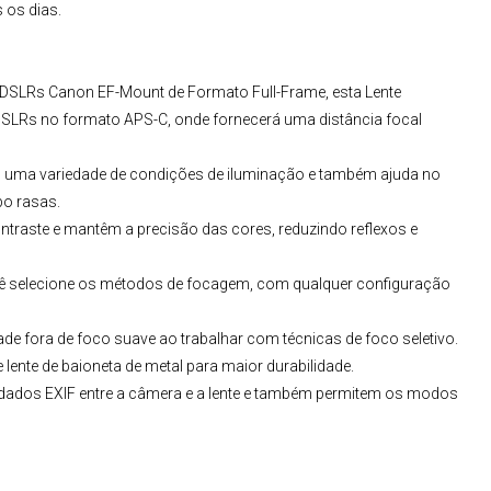
 os dias.
as DSLRs Canon EF-Mount de Formato Full-Frame, esta
Lente
Rs no formato APS-C, onde fornecerá uma distância focal
 em uma variedade de condições de iluminação e também ajuda no
po rasas.
ntraste e mantêm a precisão das cores, reduzindo reflexos e
você selecione os métodos de focagem, com qualquer configuração
ade fora de foco suave ao trabalhar com técnicas de foco seletivo.
ente de baioneta de metal para maior durabilidade.
 dados EXIF entre a câmera e a lente e também permitem os modos