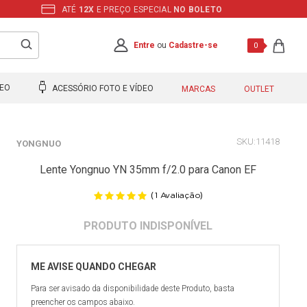
ATÉ
12X
E PREÇO ESPECIAL
NO BOLETO
Entre
ou
Cadastre-se
0
DEO
ACESSÓRIO FOTO E VÍDEO
MARCAS
OUTLET
11418
YONGNUO
Lente Yongnuo YN 35mm f/2.0 para Canon EF
(
)
1
Avaliação
Para ser avisado da disponibilidade deste Produto, basta
preencher os campos abaixo.