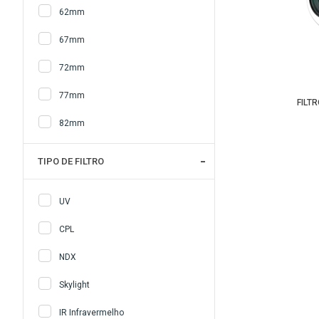
62mm
67mm
72mm
77mm
FILT
82mm
TIPO DE FILTRO
UV
CPL
NDX
Skylight
IR Infravermelho