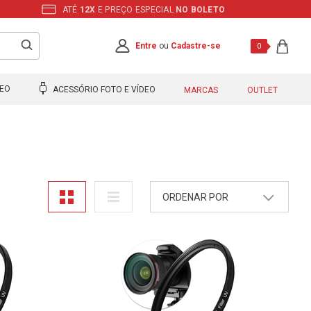
ATÉ
12X
E PREÇO ESPECIAL
NO BOLETO
Entre
ou
Cadastre-se
0
DEO
ACESSÓRIO FOTO E VÍDEO
MARCAS
OUTLET
ORDENAR POR
A - Z
Z - A
Mais Vendidos
Maior Preço