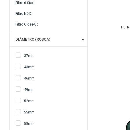
Filtro 6 Star
Filtro NDX
Filtro Close-Up
FILT
DIÂMETRO (ROSCA)
37mm
43mm
46mm
49mm
52mm
55mm
58mm