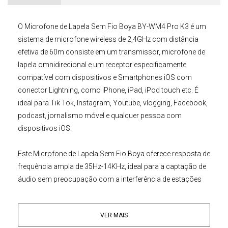
O
Microfone de Lapela Sem Fio Boya BY-WM4 Pro K3
é um
sistema de microfone
wireless
de
2,4GHz
com distância
efetiva de
60m
consiste em um transmissor, microfone de
lapela omnidirecional e um receptor especificamente
compatível com dispositivos e
Smartphones iOS
com
conector
Lightning
, como iPhone, iPad, iPod touch etc. É
ideal para Tik Tok, Instagram, Youtube, vlogging, Facebook,
podcast, jornalismo móvel e qualquer pessoa com
dispositivos
iOS
.
Este
Microfone de Lapela
Sem Fio
Boya
oferece resposta de
frequência ampla de 35Hz-14KHz, ideal para a captação de
áudio sem preocupação com a interferência de estações
de rádio locais e estática. O Receptor do Microfone
Boya
BY-WM4 Pro K3
possui alta sensibilidade de -90dB que pode
VER MAIS
capturar o som com clareza, a faixa Sinal/Ruído de 84dB