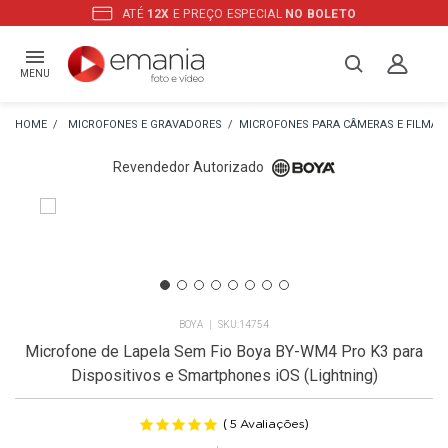
ATÉ
12X
E PREÇO ESPECIAL
NO BOLETO
MENU
MICROFONES E GRAVADORES
MICROFONES PARA CÂMERAS E FILMA
Revendedor Autorizado
R
BOYA
14754
Microfone de Lapela Sem Fio Boya BY-WM4 Pro K3 para
Dispositivos e Smartphones iOS (Lightning)
(
)
5
Avaliações