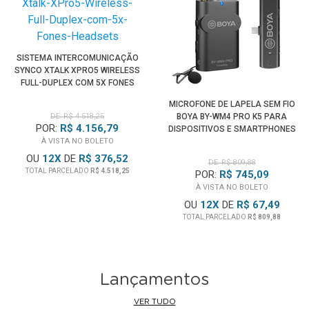
SISTEMA INTERCOMUNICAÇÃO
SYNCO XTALK XPRO5 WIRELESS
FULL-DUPLEX COM 5X FONES
HEADSETS
MICROFONE DE LAPELA SEM FIO
DE: R$ 4.518,25
BOYA BY-WM4 PRO K5 PARA
POR:
R$ 4.156,79
DISPOSITIVOS E SMARTPHONES
À VISTA NO BOLETO
ANDROID (USB-C)
OU
12
X
DE
R$ 376,52
DE: R$ 809,88
TOTAL PARCELADO
R$ 4.518,25
POR:
R$ 745,09
À VISTA NO BOLETO
OU
12
X
DE
R$ 67,49
TOTAL PARCELADO
R$ 809,88
Lançamentos
VER TUDO