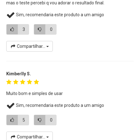
• Estojo de proteção e transporte incluído
mas o teste percebi q vou adorar o resultado final.
• Alimentação do Transmissor através de duas baterias
Sim, recomendaria este produto a um amigo
AAA (não incluídas)
• Conector do Receptor Lightning com certificação Apple
3
0
MFI
• Frequência wireless de
2,4GHz
com alcance de operação
Compartilhar...
até
60m
• Compatível com dispositivos
e
Smartphones iOS
como iPhone, iPad, iPod touch etc.
Kimberlly S.
Muito bom e simples de usar
Sim, recomendaria este produto a um amigo
5
0
Compartilhar...