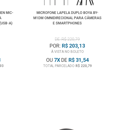
EN MIC-
MICROFONE LAPELA DUPLO BOYA BY-
A
M1DM OMNIDIRECIONAL PARA CÂMERAS
USB-A)
E SMARTPHONES
DE: R$ 220,79
POR:
R$ 203,13
À VISTA NO BOLETO
3
OU
7
X
DE
R$ 31,54
93
TOTAL PARCELADO
R$ 220,79