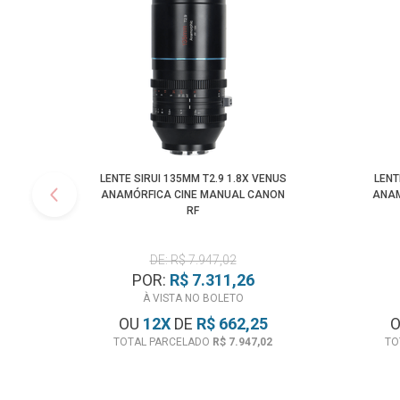
LENTE SIRUI 135MM T2.9 1.8X VENUS
LENT
ANAMÓRFICA CINE MANUAL CANON
ANAM
RF
DE: R$ 7.947,02
POR:
R$ 7.311,26
À VISTA NO BOLETO
OU
12
X
DE
R$ 662,25
TOTAL PARCELADO
R$ 7.947,02
TO