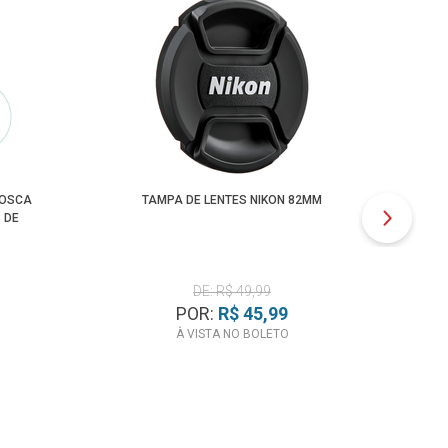
ROSCA
TAMPA DE LENTES NIKON 82MM
 DE
TRA
C
DE: R$ 49,99
POR:
R$ 45,99
À VISTA NO BOLETO