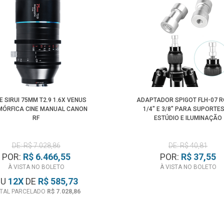
E SIRUI 75MM T2.9 1.6X VENUS
ADAPTADOR SPIGOT FLH-07 
ÓRFICA CINE MANUAL CANON
1/4" E 3/8" PARA SUPORTES
RF
ESTÚDIO E ILUMINAÇÃO
DE: R$ 7.028,86
DE: R$ 40,81
POR:
R$ 6.466,55
POR:
R$ 37,55
À VISTA NO BOLETO
À VISTA NO BOLETO
OU
12
X
DE
R$ 585,73
TAL PARCELADO
R$ 7.028,86