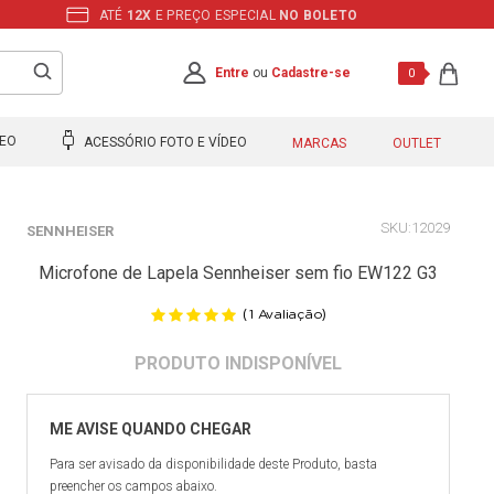
ATÉ
12X
E PREÇO ESPECIAL
NO BOLETO
Entre
ou
Cadastre-se
0
DEO
ACESSÓRIO FOTO E VÍDEO
MARCAS
OUTLET
12029
SENNHEISER
Microfone de Lapela Sennheiser sem fio EW122 G3
(
)
1
Avaliação
Para ser avisado da disponibilidade deste Produto, basta
preencher os campos abaixo.