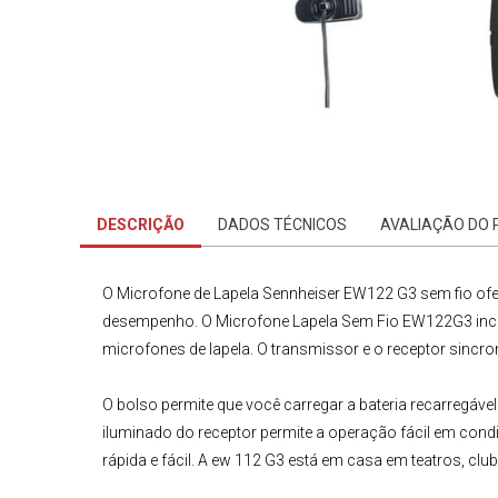
DESCRIÇÃO
DADOS TÉCNICOS
AVALIAÇÃO DO
O
Microfone de Lapela
Sennheiser EW122 G3 sem fio
ofe
desempenho. O
Microfone Lapela Sem Fio
EW122G3
inc
microfones de lapela. O transmissor e o receptor sincro
O bolso permite que você carregar a
bateria recarregável
iluminado do receptor permite a operação fácil em con
rápida e fácil. A
ew 112 G3
está em
casa em teatros
,
clu