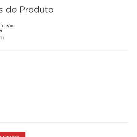
s do Produto
fo e/ou
?
(1)