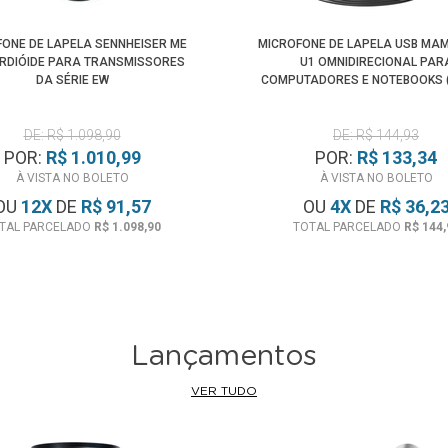
ONE DE LAPELA SENNHEISER ME
MICROFONE DE LAPELA USB MAM
ARDIÓIDE PARA TRANSMISSORES
U1 OMNIDIRECIONAL PAR
DA SÉRIE EW
COMPUTADORES E NOTEBOOKS (
DE: R$ 1.098,90
DE: R$ 144,93
POR:
R$ 1.010,99
POR:
R$ 133,34
À VISTA NO BOLETO
À VISTA NO BOLETO
OU
12
X
DE
R$ 91,57
OU
4
X
DE
R$ 36,2
TAL PARCELADO
R$ 1.098,90
TOTAL PARCELADO
R$ 144,
Lançamentos
VER TUDO