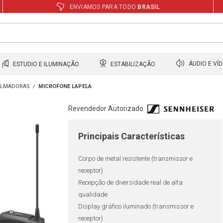
ENVIAMOS PARA TODO
BRASIL
ESTUDIO E ILUMINAÇÃO
ESTABILIZAÇÃO
ÁUDIO E VÍ
FILMADORAS
MICROFONE LAPELA
Revendedor Autorizado
Principais Características
Corpo de metal resistente (transmissor e
receptor)
Recepção de diversidade real de alta
qualidade
Display gráfico iluminado (transmissor e
receptor)