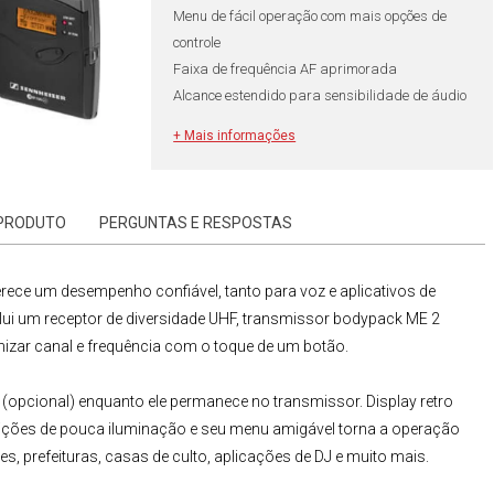
Menu de fácil operação com mais opções de
controle
Faixa de frequência AF aprimorada
Alcance estendido para sensibilidade de áudio
Sistema de banco de frequência aprimorado
+ Mais informações
com até 12 frequências
 PRODUTO
PERGUNTAS E RESPOSTAS
rece um desempenho confiável, tanto para voz e aplicativos de
lui um receptor de diversidade
UHF
, transmissor bodypack ME 2
nizar canal e frequência com o toque de um botão.
(
opcional
) enquanto ele permanece no transmissor. Display retro
dições de pouca iluminação e seu menu amigável torna a operação
bes
,
prefeituras
,
casas de culto
,
aplicações de DJ
e muito mais.