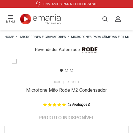
ATÉ
12X
E PREÇO ESPECIAL
NO BOLETO
MENU
MICROFONES E GRAVADORES
MICROFONES PARA CÂMERAS E FILMA
Revendedor Autorizado
RODE
9851
Microfone Mão Rode M2 Condensador
(
)
2
Avaliações