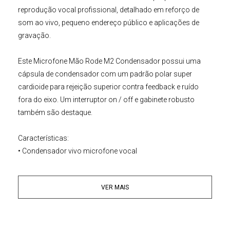
reprodução vocal profissional, detalhado em reforço de
som ao vivo, pequeno endereço público e aplicações de
gravação.
Este
Microfone Mão
Rode
M2 Condensador
possui uma
cápsula de condensador com um padrão polar super
cardioide para rejeição superior contra feedback e ruído
fora do eixo. Um interruptor
on / off
e gabinete robusto
também são destaque.
Características:
• Condensador vivo microfone vocal
• Feedback super cardioide rejeitando pegar padrão
• Bloqueio para ligar / desligar
VER MAIS
• Corpo dever Heavy metal
• Alto nível de rejeição de RF
• Baixo ruído de manuseio
• Projetado e fabricado na Austrália