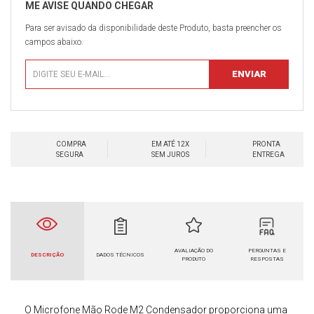
Para ser avisado da disponibilidade deste Produto, basta preencher os
campos abaixo.
COMPRA
EM ATÉ 12X
PRONTA
SEGURA
SEM JUROS
ENTREGA
AVALIAÇÃO DO
PERGUNTAS E
DESCRIÇÃO
DADOS TÉCNICOS
PRODUTO
RESPOSTAS
O Microfone Mão Rode M2 Condensador
proporciona uma