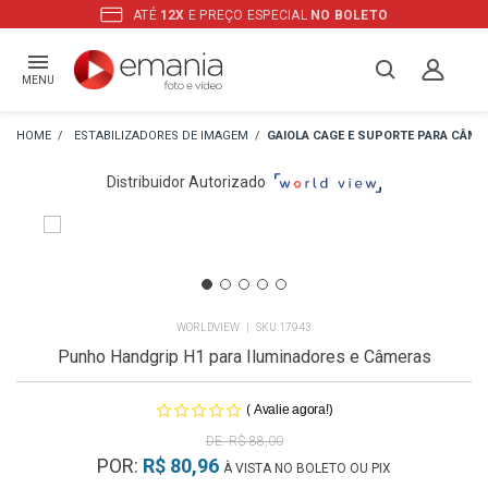
ATÉ
12X
E PREÇO ESPECIAL
NO BOLETO
MENU
ESTABILIZADORES DE IMAGEM
GAIOLA CAGE E SUPORTE PARA CÂME
Distribuidor Autorizado
WORLDVIEW
17943
Punho Handgrip H1 para Iluminadores e Câmeras
(
)
Avalie agora!
R$ 88,00
POR:
R$ 80,96
À VISTA NO BOLETO OU PIX