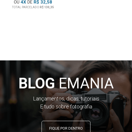
OU
4
X
DE
R$ 32,58
TOTAL PARCELADO
R$ 130,35
BLOG
EMANIA
Lançamentos, dicas, tutoriais
E tudo sobre fotografia
FIQUE POR DENTRO