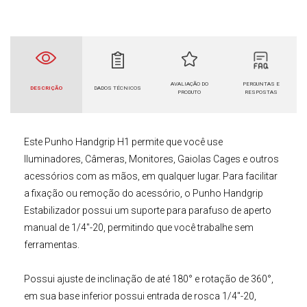
AVALIAÇÃO DO
PERGUNTAS E
DESCRIÇÃO
DADOS TÉCNICOS
PRODUTO
RESPOSTAS
Este
Punho Handgrip H1
permite que você use
Iluminadores, Câmeras, Monitores, Gaiolas Cages e outros
acessórios com as mãos, em qualquer lugar. Para facilitar
a fixação ou remoção do acessório, o
Punho Handgrip
Estabilizador
possui um suporte para parafuso de aperto
manual de 1/4"-20, permitindo que você trabalhe sem
ferramentas.
Possui ajuste de inclinação de até 180° e rotação de 360°,
em sua base inferior possui entrada de rosca 1/4"-20,