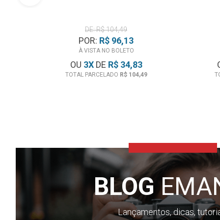
DE: R$ 104,49
POR:
R$ 96,13
À VISTA NO BOLETO
OU
3
X
DE
R$ 34,83
TOTAL PARCELADO
R$ 104,49
T
BLOG
EMA
Lançamentos, dicas, tutori