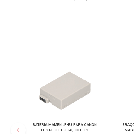
BATERIA MAMEN LP-E8 PARA CANON
BRAÇO
EOS REBEL T5I, T4I, T3I E T2I
MAGI