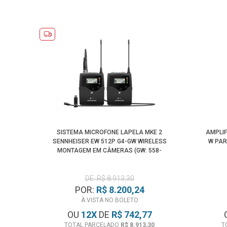
SISTEMA MICROFONE LAPELA MKE 2
AMPLIF
SENNHEISER EW 512P G4-GW WIRELESS
W PAR
MONTAGEM EM CÂMERAS (GW: 558-
608MHZ)
DE: R$ 8.913,30
POR:
R$ 8.200,24
À VISTA NO BOLETO
OU
12
X
DE
R$ 742,77
TOTAL PARCELADO
R$ 8.913,30
T