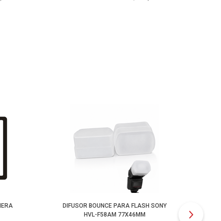
MERA
DIFUSOR BOUNCE PARA FLASH SONY
LE
HVL-F58AM 77X46MM