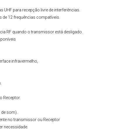
s UHF para recepção livre de interferências.
 de 12 frequências compatíveis.
rência RF quando o transmissor está desligado.
sponíveis
erface infravermelho,
.
o Receptor.
 de som).
ente no transmissor ou Receptor
er necessidade.