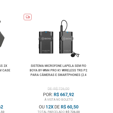
SS 2X
SISTEMA MICROFONE LAPELA SEM FIO
M CASE
BOYA BY-WM4 PRO K1 WIRELESS TRS P2
PARA CÂMERAS E SMARTPHONES (2.4
GHZ)
DE: R$ 726,00
POR:
R$ 667,92
À VISTA NO BOLETO
62
OU
12
X
DE
R$ 60,50
,50
TOTAL PARCELADO
R$ 726,00