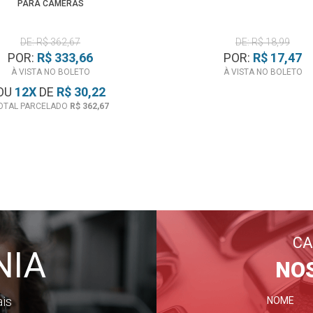
PARA CÂMERAS
DE: R$ 362,67
DE: R$ 18,99
POR:
R$ 333,66
POR:
R$ 17,47
À VISTA NO BOLETO
À VISTA NO BOLETO
OU
12
X
DE
R$ 30,22
OTAL PARCELADO
R$ 362,67
CA
NIA
NO
ais