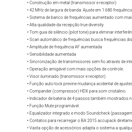
• Construção em metal (transmissor e receptor)
• 42 MHz de largura de banda: Ajuste em 1.680 frequência
• Sistema de banco de frequências aumentado com mais
• Alta qualidade da recepção true diversity
• Tom guia de silêncio (pilot tone) para eliminar interfe
• Scan automático de frequências busca frequências di
• Amplitude de frequência AF aumentada
• Sensibilidade aumentada
• Sincronização de transmissores sem fio através de int
• Operação amigável com mais opções de controle.
• Visor iluminado (transmissor e receptor).
• Função auto-lock previne mudança acidental de ajustes
• Compander (compressor) HDX para som cristalino.
• Indicador de bateria de 4 passos também mostrados n
• Função Mute programável.
• Equalizador integrado e modo Soundcheck (passagem
• Contatos para recarregar o BA 2015 accupack diretam
• Vasta opção de acessórios adapta o sistema a qualqu