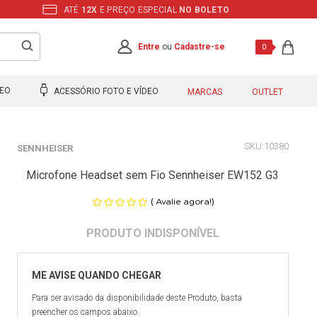
ATÉ
12X
E PREÇO ESPECIAL
NO BOLETO
Entre
ou
Cadastre-se
0
DEO
ACESSÓRIO FOTO E VÍDEO
MARCAS
OUTLET
10380
SENNHEISER
Microfone Headset sem Fio Sennheiser EW152 G3
(
)
Avalie agora!
Para ser avisado da disponibilidade deste Produto, basta
preencher os campos abaixo.