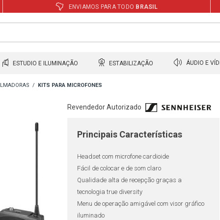
ENVIAMOS PARA TODO
BRASIL
ESTUDIO E ILUMINAÇÃO
ESTABILIZAÇÃO
ÁUDIO E VÍ
FILMADORAS
KITS PARA MICROFONES
Revendedor Autorizado
Principais Características
Headset com microfone cardioide
Fácil de colocar e de som claro
Qualidade alta de recepção graças a
tecnologia true diversity
Menu de operação amigável com visor gráfico
iluminado