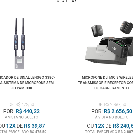
VER TUDO
ICADOR DE SINAL LENSGO 338C-
MICROFONE DJI MIC 3 WIRELE
A SISTEMA DE MICROFONE SEM
TRANSMISSOR E RECEPTOR CO
FIO LWM-338
DE CARREGAMENTO
DE: R$ 478,50
DE: R$ 2.887,50
POR:
R$ 440,22
POR:
R$ 2.656,50
À VISTA NO BOLETO
À VISTA NO BOLETO
OU
12
X
DE
R$ 39,87
OU
12
X
DE
R$ 240,
OTAL PARCELADO
R$ 478,50
TOTAL PARCELADO
R$ 2.887