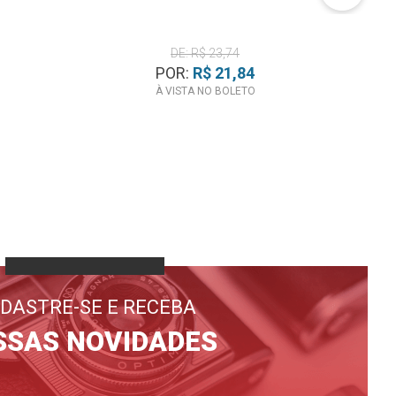
DE: R$ 23,74
POR:
R$ 21,84
À VISTA NO BOLETO
DASTRE-SE E RECEBA
SSAS NOVIDADES