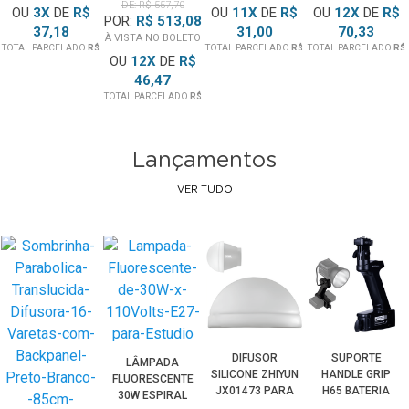
DE: R$ 557,70
PANORÂMICA
OU
3
X
DE
R$
OU
11
X
DE
R$
OU
12
2KG
X
DE
R$
POR:
R$ 513,08
ATÉ 4KG
37,18
31,00
70,33
À VISTA NO BOLETO
TOTAL PARCELADO
R$
TOTAL PARCELADO
R$
TOTAL PARCELADO
R$
OU
12
X
DE
R$
111,54
341,00
843,97
46,47
TOTAL PARCELADO
R$
557,70
Lançamentos
VER TUDO
DIFUSOR
SUPORTE
LÂMPADA
SILICONE ZHIYUN
HANDLE GRIP
FLUORESCENTE
JX01473 PARA
H65 BATERIA
30W ESPIRAL
GLOBO
EXTERNA PARA