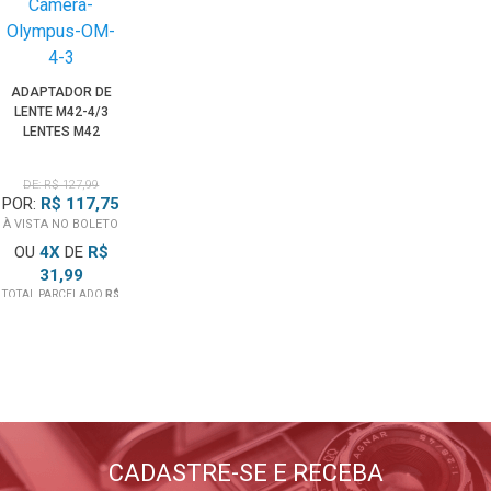
ADAPTADOR DE
LENTE M42-4/3
LENTES M42
PARA CÂMERA
OLYMPUS OM
DE: R$ 127,99
4/3
POR:
R$ 117,75
À VISTA NO BOLETO
OU
4
X
DE
R$
31,99
TOTAL PARCELADO
R$
BLOG
EMANIA
127,99
Lançamentos, dicas, tutoriais
E tudo sobre fotografia
CADASTRE-SE E RECEBA