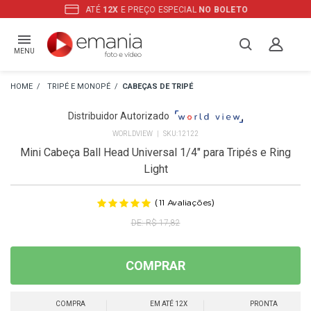
ATÉ
12X
E PREÇO ESPECIAL
NO BOLETO
MENU
TRIPÉ E MONOPÉ
CABEÇAS DE TRIPÉ
Distribuidor Autorizado
WORLDVIEW
12122
Mini Cabeça Ball Head Universal 1/4" para Tripés e Ring
Light
(
)
11
Avaliações
R$ 17,82
COMPRAR
COMPRA
EM ATÉ 12X
PRONTA