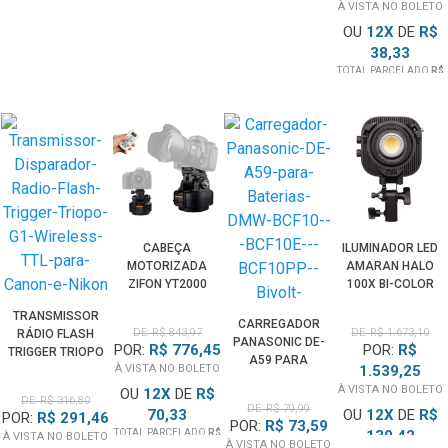
À VISTA NO BOLETO
OU
12
X
DE
R$
38,33
TOTAL PARCELADO
R$
459,99
CABEÇA
ILUMINADOR LED
MOTORIZADA
AMARAN HALO
ZIFON YT2000
100X BI-COLOR
WIRELESS
100W COB
TRANSMISSOR
PAN/TILT
MONOLIGHT
CARREGADOR
DE: R$ 843,97
DE: R$ 1.673,10
RÁDIO FLASH
RASTREAMENTO
BOWENS
PANASONIC DE-
POR:
R$ 776,45
POR:
R$
TRIGGER TRIOPO
IA PARA
A59 PARA
À VISTA NO BOLETO
1.539,25
G1 TTL PARA
CÂMERAS ATÉ
BATERIAS DMW-
CÂMERAS
À VISTA NO BOLETO
OU
12
2KG
X
DE
R$
BCF10 / BCF10E /
DE: R$ 316,80
CANON E NIKON
DE: R$ 79,99
70,33
OU
12
X
DE
R$
BCF10PP
POR:
R$ 291,46
POR:
R$ 73,59
(BIVOLT)
TOTAL PARCELADO
R$
139,42
À VISTA NO BOLETO
À VISTA NO BOLETO
843,97