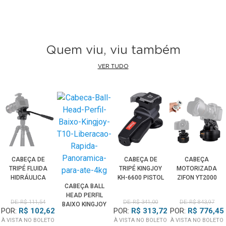
Quem viu, viu também
VER TUDO
CABEÇA DE
CABEÇA DE
CABEÇA
TRIPÉ FLUIDA
TRIPÉ KINGJOY
MOTORIZADA
HIDRÁULICA
KH-6600 PISTOL
ZIFON YT2000
CABEÇA BALL
KINGJOY VT-
COM
WIRELESS
HEAD PERFIL
1520 PARA
INCLINAÇÃO E
PAN/TILT
DE: R$ 111,54
DE: R$ 341,00
DE: R$ 843,97
BAIXO KINGJOY
VÍDEO ATÉ 2KG
APERTO
RASTREAMENTO
POR:
R$ 102,62
POR:
R$ 313,72
POR:
R$ 776,45
T10 LIBERAÇÃO
PAN/TILT
IA PARA
À VISTA NO BOLETO
À VISTA NO BOLETO
À VISTA NO BOLETO
RÁPIDA
CÂMERAS ATÉ