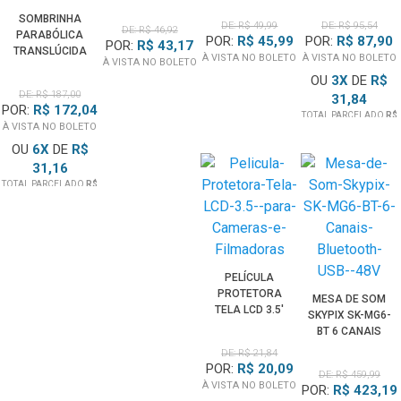
E27 DAYLIGHT
REFLETOR ZY
ILUMINADORES
SOMBRINHA
PARA ESTÚDIO
DE: R$ 49,99
DE: R$ 95,54
DE: R$ 46,92
MOLUS G60 E
LED VIDEO LIGHT
PARABÓLICA
(110V)
POR:
R$ 45,99
POR:
R$ 87,90
POR:
R$ 43,17
MOLUS X100
TRANSLÚCIDA
À VISTA NO BOLETO
À VISTA NO BOLETO
À VISTA NO BOLETO
DIFUSORA 16
OU
3
X
DE
R$
VARETAS COM
DE: R$ 187,00
31,84
BACKPANEL
POR:
R$ 172,04
PRETO/BRANCO
TOTAL PARCELADO
R$
À VISTA NO BOLETO
95,54
(85CM)
OU
6
X
DE
R$
31,16
TOTAL PARCELADO
R$
187,00
PELÍCULA
PROTETORA
MESA DE SOM
TELA LCD 3.5'
SKYPIX SK-MG6-
WIDESCREEN
BT 6 CANAIS
PARA CÂMERAS
BLUETOOTH USB
DE: R$ 21,84
E FILMADORAS
+48V
POR:
R$ 20,09
DE: R$ 459,99
À VISTA NO BOLETO
POR:
R$ 423,19