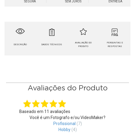
SEGURA
SEM JUROS
ENTREGA
AVALIAÇÃO DO
PERGUNTAS E
DESCRIÇÃO
DADOS TÉCNICOS
PRODUTO
RESPOSTAS
Avaliações do Produto
Baseado em
11
avaliações
Você é um Fotografo e/ou VideoMaker?
Profissional
(7)
Hobby
(4)