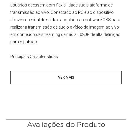
usuários acessem com flexibilidade sua plataforma de
transmissão ao vivo. Conectado ao PC e ao dispositivo
através do sinal de saída e acoplado ao software OBS para
realizar a transmissão de áudio e vídeo da imagem ao vivo
em conteúdo de streaming de mídia 1080P de alta definição
para o público.
Principais Características:
• SDI + HDMI para UVC + IP Stream
• Suporte para saída de protocolo UVC
VER MAIS
• Suporte para saída de streaming de rede
• Entrada de interface dupla, suporte SDI + HDMI
• Nenhuma fonte de alimentação externa necessária, a fonte
de alimentação interna USB
• Suporte entrelaçado a progressivo
• Suporte a rotação de tela de 90 graus
• Compatível com Windows, Android e outros sistemas
Avaliações do Produto
operacionais