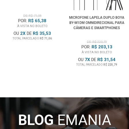
DE: R$ 71,06
MICROFONE LAPELA DUPLO BOYA
POR:
R$ 65,38
BY-M1DM OMNIDIRECIONAL PARA
À VISTA NO BOLETO
CÂMERAS E SMARTPHONES
OU
2
X
DE
R$ 35,53
TOTAL PARCELADO
R$ 71,06
DE: R$ 220,79
POR:
R$ 203,13
À VISTA NO BOLETO
OU
7
X
DE
R$ 31,54
TOTAL PARCELADO
R$ 220,79
BLOG
EMANIA