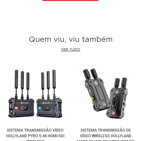
Obs:
Importante verificar antes da compra se seu
equipamento é mesmo com
Saída SDI (Digital)
,
equipamentos com saídas
BNC Composto (Analógico
)
não serão compatíveis, para isso seria necessário
Quem viu, viu também
um
Conversor SDI de Sinal Analógico para Digital.
VER TUDO
SISTEMA TRANSMISSÃO VÍDEO
SISTEMA TRANSMISSÃO DE
HOLLYLAND PYRO S 4K HDMI/SDI
VÍDEO WIRELESS HOLLYLAND