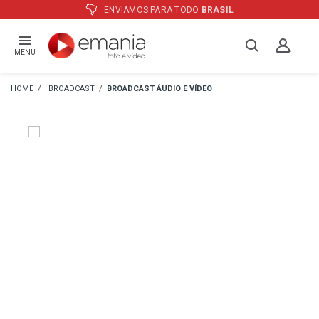
ATÉ
12X
E PREÇO ESPECIAL
NO BOLETO
MENU
BROADCAST
BROADCAST ÁUDIO E VÍDEO