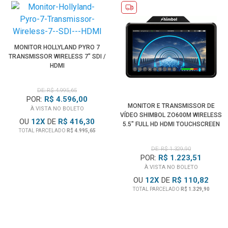
MONITOR HOLLYLAND PYRO 7
TRANSMISSOR WIRELESS 7" SDI /
HDMI
DE: R$ 4.995,65
POR:
R$ 4.596,00
MONITOR E TRANSMISSOR DE
À VISTA NO BOLETO
VÍDEO SHIMBOL ZO600M WIRELESS
OU
12
X
DE
R$ 416,30
5.5" FULL HD HDMI TOUCHSCREEN
TOTAL PARCELADO
R$ 4.995,65
5G WIFI
DE: R$ 1.329,90
POR:
R$ 1.223,51
À VISTA NO BOLETO
OU
12
X
DE
R$ 110,82
TOTAL PARCELADO
R$ 1.329,90