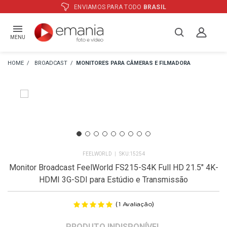
ATÉ
12X
E PREÇO ESPECIAL
NO BOLETO
MENU
BROADCAST
MONITORES PARA CÂMERAS E FILMADORA
FEELWORLD
15254
Monitor Broadcast FeelWorld FS215-S4K Full HD 21.5" 4K-
HDMI 3G-SDI para Estúdio e Transmissão
(
)
1
Avaliação