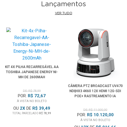
Lançamentos
VER TUDO
KIT 4X PILHA RECARREGÁVEL AA
TOSHIBA JAPANESE ENERGY NI-
MH DE 2600MAH
CÂMERA PTZ BROADCAST UV470
DE: R$ 78,99
NDI|HX3 4K60 12X HDMI 12G-SDI
POR:
R$ 72,67
POE+ RASTREAMENTO IA
À VISTA NO BOLETO
(BRANCA)
OU
2
X
DE
R$ 39,49
DE: R$ 11.000,00
TOTAL PARCELADO
R$ 78,99
POR:
R$ 10.120,00
À VISTA NO BOLETO