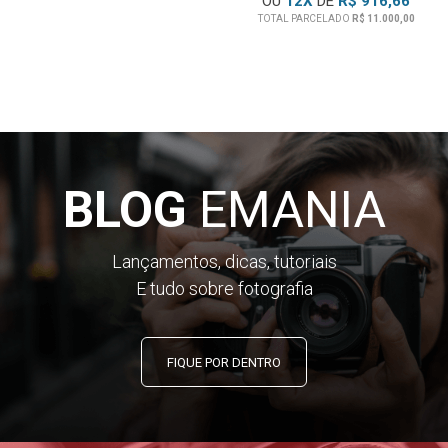
OU
12
X
DE
R$ 916,66
TOTAL PARCELADO
R$ 11.000,00
BLOG
EMANIA
Lançamentos, dicas, tutoriais
E tudo sobre fotografia
FIQUE POR DENTRO