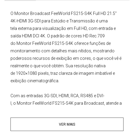
O
Monitor Broadcast FeelWorld FS215-S4K Full HD 21.5"
4K-HDMI 3G-SDI para Estúdio e Transmissão
é uma
tela externa para visualização em Full HD, com entrada e
saída HDMI DCI 4K. O padrão de cores HD Rec.709
do
Monitor FeelWorld FS215-S4K
oferece funções de
monitoramento com detalhes mais nítidos, mostrando
poderosos recursos de exibição em cores, o que você vê é
realmente o que você obtém. Sua resolução nativa
de 1920×1080 pixels, traz clareza de imagem imbatível e
exibição cinematográfica.
Com as entradas 3G-SDI, HDMI, RCA, RS485 e DVI-
I, o
Monitor FeelWorld FS215-S4K
para
Broadcast
, atende a
diversos modelos de
Câmeras Digitais
,
Filmadoras
, consoles de jogos, computadores e outros
VER MAIS
equipamentos. Ao mesmo tempo, ele também pode enviar
sinal HDMI e SDI para outros dispositivos, como
ATEM