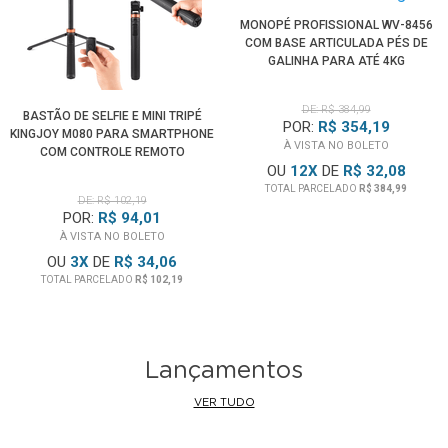
MONOPÉ PROFISSIONAL WV-8456
COM BASE ARTICULADA PÉS DE
GALINHA PARA ATÉ 4KG
DE: R$ 384,99
BASTÃO DE SELFIE E MINI TRIPÉ
POR:
R$ 354,19
KINGJOY M080 PARA SMARTPHONE
À VISTA NO BOLETO
COM CONTROLE REMOTO
OU
12
X
DE
R$ 32,08
TOTAL PARCELADO
R$ 384,99
DE: R$ 102,19
POR:
R$ 94,01
À VISTA NO BOLETO
OU
3
X
DE
R$ 34,06
TOTAL PARCELADO
R$ 102,19
Lançamentos
VER TUDO