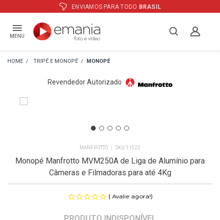
ENVIAMOS PARA TODO
BRASIL
A
MENU
TRIPÉ E MONOPÉ
MONOPÉ
Revendedor Autorizado
MANFROTTO
11522
Monopé Manfrotto MVM250A de Liga de Alumínio para
Câmeras e Filmadoras para até 4Kg
(
)
Avalie agora!