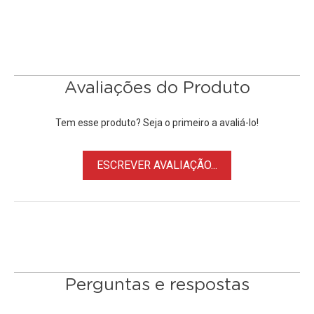
• Alto poder de inclinação
• Capacidade de até 8Kg
• Possui 4 seções com travas individuais
• Feito de liga de alumínio
Avaliações do Produto
Tem esse produto? Seja o primeiro a avaliá-lo!
ESCREVER AVALIAÇÃO...
Perguntas e respostas