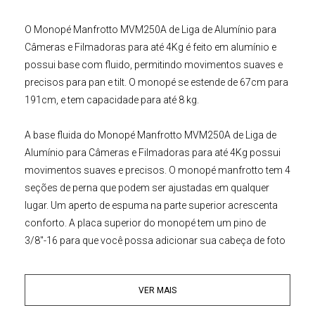
O
Monopé Manfrotto MVM250A de Liga de Alumínio para
Câmeras e Filmadoras para até 4Kg
é feito em alumínio e
possui base com fluido, permitindo movimentos suaves e
precisos para pan e tilt. O monopé se estende de
67cm
para
191cm
, e tem capacidade para até
8
kg.
A base fluida do
Monopé Manfrotto
MVM250A de Liga de
Alumínio para
Câmeras
e
Filmadoras
para até 4Kg
possui
movimentos suaves e precisos. O monopé manfrotto tem
4
seções de perna que podem ser ajustadas em qualquer
lugar. Um aperto de espuma na parte superior acrescenta
conforto. A placa superior do monopé tem um pino de
3/8"-16
para que você possa adicionar sua cabeça de foto
ou vídeo.
VER MAIS
Principais Características:
• Base Fluída, movimento suaves e precisos