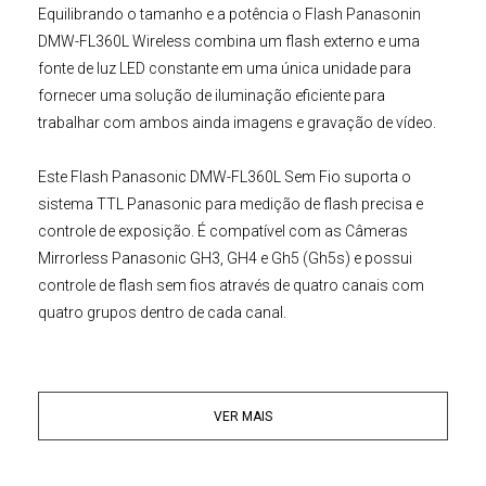
Equilibrando o tamanho e a potência o
Flash Panasonin
DMW-FL360L Wireless
combina um flash externo e uma
fonte de luz LED constante em uma única unidade para
fornecer uma solução de iluminação eficiente para
trabalhar com ambos ainda imagens e gravação de vídeo.
Este
Flash Panasonic
DMW-FL360L Sem Fio
suporta o
sistema TTL Panasonic para medição de flash precisa e
controle de exposição. É compatível com as
Câmeras
Mirrorless
Panasonic
GH3, GH4 e Gh5
(Gh5
s) e possui
controle de flash sem fios através de quatro canais com
quatro grupos dentro de cada canal.
O
Flash Panasonic DMW-FL360L
cobre distâncias focais
variando de 12-42mm (equivalente a 35mm: 24-85mm) e
VER MAIS
um painel difusor embutido grande angular pode ser
empregado para a cobertura de lente até 8mm (equivalente
a 35mm: 16mm), quando usado em
Câmeras Micro Quatro