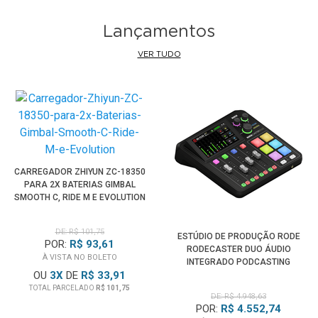
GM5, DMC-GX1, DMC-GF2, DMC- GF1, DMC-FZ1000, DMC-
Lançamentos
FZ200, DMC-FZ150, DMC-FZ100, DMC-LX100, DMC-LX7,
DMC-LX5, DMC-LX3
VER TUDO
*
O Controle Wireless Sem fio não está disponível nos
modelos: DMC-GH2, DMC-GH1, DMC-G5, DMC-G3, DMC-G2,
DMC-GF2, DMC-GX1, DMC-LX7, DMC-LX5, DMC-LX3, DMC-
FZ200, DMC-FZ150, DMC- FZ100
CARREGADOR ZHIYUN ZC-18350
PARA 2X BATERIAS GIMBAL
SMOOTH C, RIDE M E EVOLUTION
DE: R$ 101,75
ESTÚDIO DE PRODUÇÃO RODE
POR:
R$ 93,61
RODECASTER DUO ÁUDIO
À VISTA NO BOLETO
INTEGRADO PODCASTING
OU
3
X
DE
R$ 33,91
TOTAL PARCELADO
R$ 101,75
DE: R$ 4.948,63
POR:
R$ 4.552,74