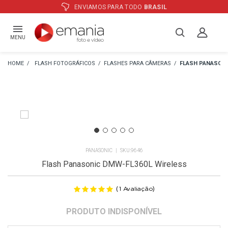
ENVIAMOS PARA TODO
BRASIL
MENU
FLASH FOTOGRÁFICOS
FLASHES PARA CÂMERAS
FLASH PANASON
PANASONIC
9646
Flash Panasonic DMW-FL360L Wireless
(
)
1
Avaliação