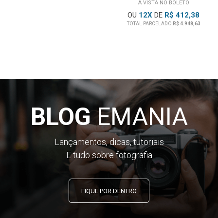
À VISTA NO BOLETO
OU
12
X
DE
R$ 412,38
TOTAL PARCELADO
R$ 4.948,63
BLOG
EMANIA
Lançamentos, dicas, tutoriais
E tudo sobre fotografia
FIQUE POR DENTRO