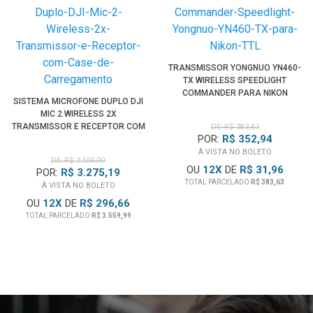
TRANSMISSOR YONGNUO YN460-
TX WIRELESS SPEEDLIGHT
COMMANDER PARA NIKON
SISTEMA MICROFONE DUPLO DJI
MIC 2 WIRELESS 2X
TRANSMISSOR E RECEPTOR COM
DE: R$ 383,63
POR:
R$ 352,94
CASE DE CARREGAMENTO
À VISTA NO BOLETO
DE: R$ 3.559,99
OU
12
X
DE
R$ 31,96
POR:
R$ 3.275,19
TOTAL PARCELADO
R$ 383,63
À VISTA NO BOLETO
OU
12
X
DE
R$ 296,66
TOTAL PARCELADO
R$ 3.559,99