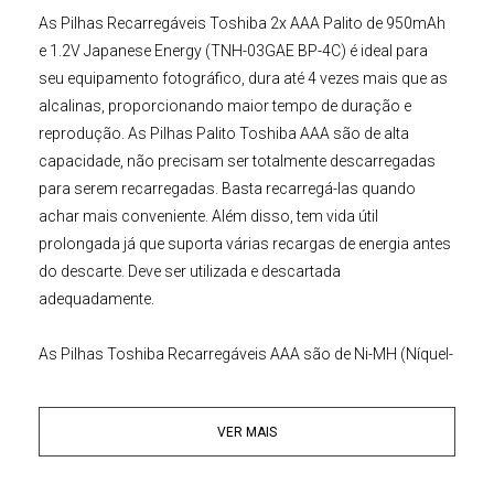
As
Pilhas Recarregáveis
Toshiba 2x AAA
Palito de 950mAh
e 1.2V Japanese Energy
(TNH-03GAE BP-4C)
é ideal para
seu
equipamento fotográfico
, dura até 4 vezes mais que as
alcalinas, proporcionando maior tempo de duração e
reprodução. As
Pilhas Palito Toshiba AAA
são de alta
capacidade, não precisam ser totalmente descarregadas
para serem recarregadas. Basta recarregá-las quando
achar mais conveniente. Além disso, tem vida útil
prolongada já que suporta várias recargas de energia antes
do descarte. Deve ser utilizada e descartada
adequadamente.
As
Pilhas Toshiba Recarregáveis
AAA são de Ni-MH (Níquel-
Hidreto) e com capacidade de proporciona melhor
rendimento e estende o tempo de uso dos dispositivos.
VER MAIS
Fornece energia eficiente a aparelhos eletrônicos como
lanternas, consoles portáteis, controles remotos,
reprodutores de músicas portáteis, etc. Além disso, tem