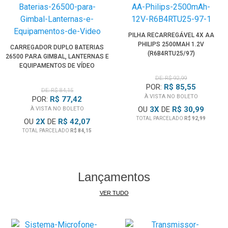
PILHA RECARREGÁVEL 4X AA
PHILIPS 2500MAH 1.2V
CARREGADOR DUPLO BATERIAS
(R6B4RTU25/97)
26500 PARA GIMBAL, LANTERNAS E
EQUIPAMENTOS DE VÍDEO
DE: R$ 92,99
POR:
R$ 85,55
DE: R$ 84,15
À VISTA NO BOLETO
POR:
R$ 77,42
OU
3
X
DE
R$ 30,99
À VISTA NO BOLETO
TOTAL PARCELADO
R$ 92,99
OU
2
X
DE
R$ 42,07
TOTAL PARCELADO
R$ 84,15
Lançamentos
VER TUDO