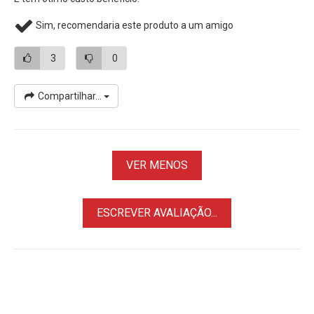
• Blister com 2x Pilhas AAA Palito Recarregáveis (TNH-
Sim, recomendaria este produto a um amigo
03GAE BP-2C)
• Compatíveis com todos os Carregadores para Pilha AAA
3
0
Compartilhar...
VER MENOS
ESCREVER AVALIAÇÃO...