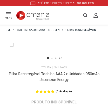
ATÉ
12X
E PREÇO ESPECIAL
NO BOLETO
MENU
BATERIAS CARREGADORES E GRIPS
PILHAS RECARREGÁVEIS
TOSHIBA
14613
Pilha Recarregável Toshiba AAA 2x Unidades 950mAh
Japanese Energy
(
)
1
Avaliação