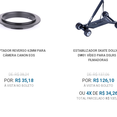
TADOR REVERSO 62MM PARA
ESTABILIZADOR SKATE DOLLY
CÂMERA CANON EOS
DW01 VÍDEO PARA DSLRS 
FILMADORAS
DE: R$ 38,24
DE: R$ 137,06
POR:
R$ 35,18
POR:
R$ 126,10
À VISTA NO BOLETO
À VISTA NO BOLETO
OU
4
X
DE
R$ 34,2
TOTAL PARCELADO
R$ 137,