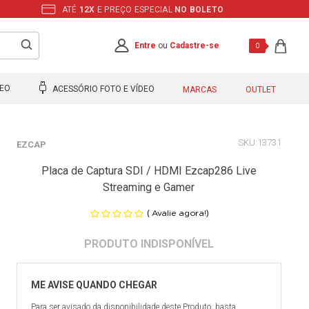
ATÉ
12X
E PREÇO ESPECIAL
NO BOLETO
Entre
ou
Cadastre-se
0
DEO
ACESSÓRIO FOTO E VÍDEO
MARCAS
OUTLET
13731
EZCAP
Placa de Captura SDI / HDMI Ezcap286 Live
Streaming e Gamer
(
)
Avalie agora!
Para ser avisado da disponibilidade deste Produto, basta