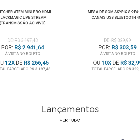
ITCHER ATEM MINI PRO HDMI
MESA DE SOM SKYPIX SK-F4-
BLACKMAGIC LIVE STREAM
CANAIS USB BLUETOOTH 4
(TRANSMISSÃO AO VIVO)
DE: R$ 3.197,43
DE: R$ 329,99
POR:
R$ 2.941,64
POR:
R$ 303,59
À VISTA NO BOLETO
À VISTA NO BOLETO
OU
12
X
DE
R$ 266,45
OU
10
X
DE
R$ 32,9
TAL PARCELADO
R$ 3.197,43
TOTAL PARCELADO
R$ 329,
Lançamentos
VER TUDO