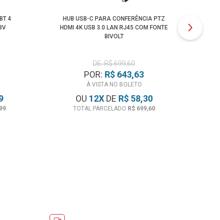
BT 4
HUB USB-C PARA CONFERÊNCIA PTZ
PLA
8V
HDMI 4K USB 3.0 LAN RJ45 COM FONTE
USB
BIVOLT
DE: R$ 699,60
POR:
R$ 643,63
À VISTA NO BOLETO
9
OU
12
X
DE
R$ 58,30
99
TOTAL PARCELADO
R$ 699,60