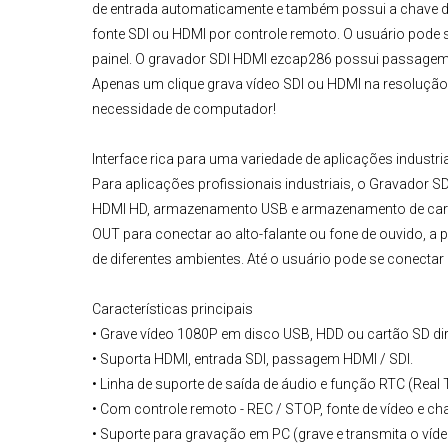
de entrada automaticamente e também possui a chave de 
fonte SDI ou HDMI por controle remoto. O usuário pode s
painel. O
gravador SDI HDMI ezcap286
possui passagem S
Apenas um clique grava vídeo SDI ou HDMI na resolução
necessidade de computador!
Interface rica para uma variedade de aplicações industri
Para aplicações profissionais industriais, o Gravador SD
HDMI HD, armazenamento USB e armazenamento de cartã
OUT para conectar ao alto-falante ou fone de ouvido, a
de diferentes ambientes. Até o usuário pode se conecta
Características principais
• Grave vídeo 1080P em disco USB, HDD ou cartão SD di
• Suporta HDMI, entrada SDI, passagem HDMI / SDI.
• Linha de suporte de saída de áudio e função RTC (Real 
• Com controle remoto - REC / STOP, fonte de vídeo e ch
• Suporte para gravação em PC (grave e transmita o víde