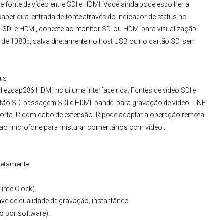
fonte de vídeo entre SDI e HDMI. Você ainda pode escolher a
aber qual entrada de fonte através do indicador de status no
DI e HDMI, conecte ao monitor SDI ou HDMI para visualização.
 de 1080p, salva diretamente no host USB ou no cartão SD, sem
ais
I ezcap286 HDMI inclui uma interface rica. Fontes de vídeo SDI e
o SD, passagem SDI e HDMI, pandel para gravação de vídeo, LINE
 porta IR com cabo de extensão IR pode adaptar a operação remota
r ao microfone para misturar comentários com vídeo..
retamente.
Time Clock).
ave de qualidade de gravação, instantâneo.
o por software).