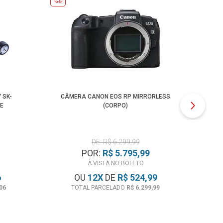
 SK-
CÂMERA CANON EOS RP MIRRORLESS
E
(CORPO)
DE: R$ 6.299,99
POR:
R$ 5.795,99
À VISTA NO BOLETO
6
OU
12
X
DE
R$ 524,99
06
TOTAL PARCELADO
R$ 6.299,99