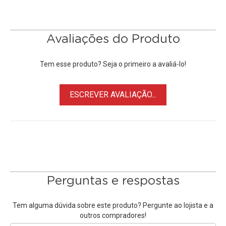
vento
• Reduz sons externos e protege de impactos, poeira e
umidade
Avaliações do Produto
• Altamente versátil, pode ser usado sobre a espuma
do
Microfone
Tem esse produto? Seja o primeiro a avaliá-lo!
• Ideal para gravações externas, fácil de instalar, remover e
limpar
ESCREVER AVALIAÇÃO...
• Proporciona som mais natural ao gravar em ambientes
internos
• Compatível com Microfones Shotgun Rode, Gravadores
Digitais, entre outros.
Perguntas e respostas
Tem alguma dúvida sobre este produto? Pergunte ao lojista e a
outros compradores!