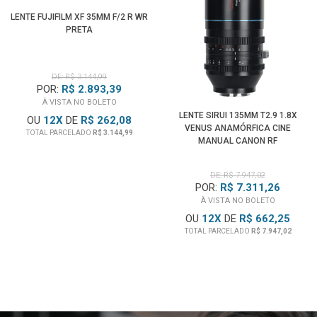
LENTE FUJIFILM XF 35MM F/2 R WR
PRETA
DE: R$ 3.144,99
POR:
R$ 2.893,39
À VISTA NO BOLETO
LENTE SIRUI 135MM T2.9 1.8X
OU
12
X
DE
R$ 262,08
VENUS ANAMÓRFICA CINE
TOTAL PARCELADO
R$ 3.144,99
MANUAL CANON RF
DE: R$ 7.947,02
POR:
R$ 7.311,26
À VISTA NO BOLETO
OU
12
X
DE
R$ 662,25
TOTAL PARCELADO
R$ 7.947,02