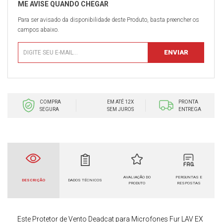
Para ser avisado da disponibilidade deste Produto, basta preencher os
campos abaixo.
COMPRA
EM ATÉ 12X
PRONTA
SEGURA
SEM JUROS
ENTREGA
AVALIAÇÃO DO
PERGUNTAS E
DESCRIÇÃO
DADOS TÉCNICOS
PRODUTO
RESPOSTAS
Este
Protetor de Vento Deadcat para Microfones
Fur LAV EX