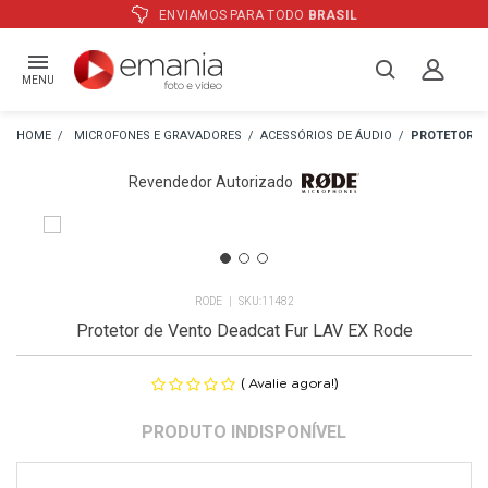
ATÉ
12X
E PREÇO ESPECIAL
NO BOLETO
MENU
MICROFONES E GRAVADORES
ACESSÓRIOS DE ÁUDIO
PROTETOR D
Revendedor Autorizado
RODE
11482
Protetor de Vento Deadcat Fur LAV EX Rode
(
)
Avalie agora!