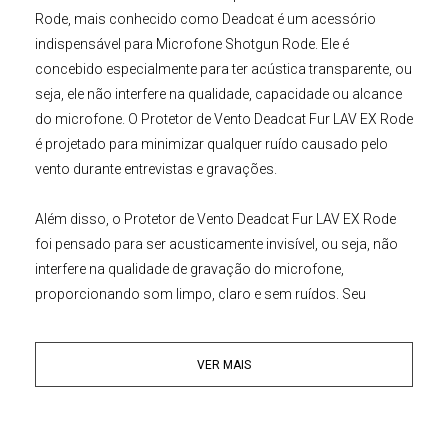
Rode
, mais conhecido como
Deadcat
é um acessório
indispensável para
Microfone Shotgun
Rode
. Ele é
concebido especialmente para ter acústica transparente, ou
seja, ele não interfere na qualidade, capacidade ou alcance
do microfone. O Protetor de Vento Deadcat Fur LAV EX Rode
é projetado para minimizar qualquer ruído causado pelo
vento durante entrevistas e gravações.
Além disso, o
Protetor de Vento Deadcat Fur LAV EX Rode
foi pensado para ser acusticamente invisível, ou seja, não
interfere na qualidade de gravação do microfone,
proporcionando som limpo, claro e sem ruídos. Seu
material é de longa duração, pois são peças de pele e pelos
artificiais muito resistentes. Encaixa-se perfeitamente sob o
VER MAIS
microfone evitando fricção do material sobre o mesmo.
Principais Características:
• Pelo artificial desenvolvido para minimizar o ruído do