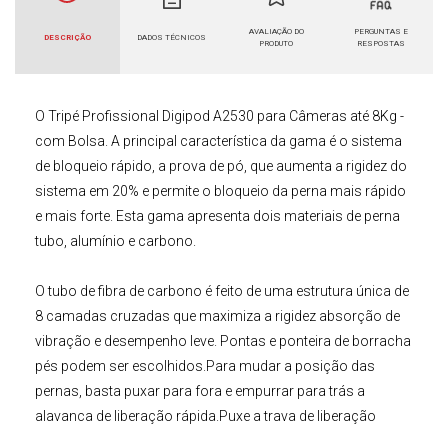
AVALIAÇÃO DO
PERGUNTAS E
DESCRIÇÃO
DADOS TÉCNICOS
PRODUTO
RESPOSTAS
O
Tripé Profissional
Digipod A2530 para Câmeras até 8Kg -
com Bolsa
. A principal característica da gama é o sistema
de bloqueio rápido, a prova de pó, que aumenta a rigidez do
sistema em
20%
e permite o bloqueio da perna mais rápido
e mais forte. Esta gama apresenta dois materiais de perna
tubo, alumínio e carbono.
O tubo de fibra de carbono é feito de uma estrutura única de
8
camadas cruzadas que maximiza a rigidez absorção de
vibração e desempenho leve. Pontas e ponteira de borracha
pés podem ser escolhidos.Para mudar a posição das
pernas, basta puxar para fora e empurrar para trás a
alavanca de liberação rápida.Puxe a trava de liberação
rápida para alterar os ângulos, espalhar as pernas, permite