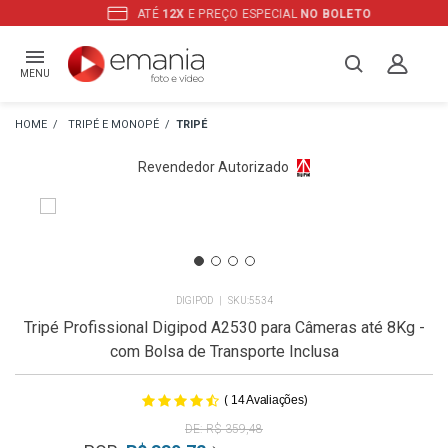
ATÉ
12X
E PREÇO ESPECIAL
NO BOLETO
MENU
TRIPÉ E MONOPÉ
TRIPÉ
Revendedor Autorizado
DIGIPOD
5534
Tripé Profissional Digipod A2530 para Câmeras até 8Kg -
com Bolsa de Transporte Inclusa
(
)
14
Avaliações
R$ 359,48