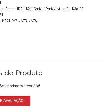
I
ara Canon 1DC, 1DX, 1DmkII, 1DmkIV, Nikon D4, D3x, D3
III
III/
A7 III
/A7 II/A7R II/A7S II
s do Produto
eja o primeiro a avaliá-lo!
 AVALIAÇÃO...