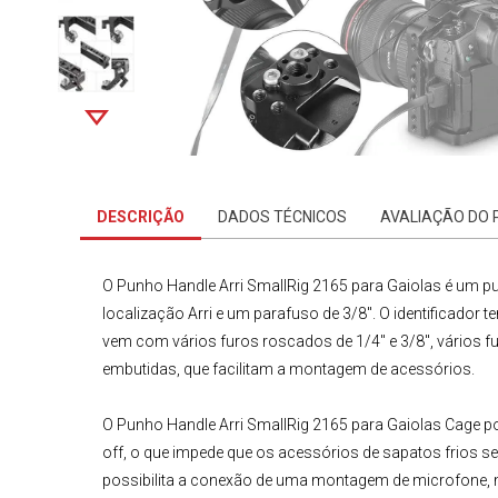
DESCRIÇÃO
DADOS TÉCNICOS
AVALIAÇÃO DO
O
Punho Handle Arri
SmallRig
2165 para Gaiolas
é um pu
localização Arri e um parafuso de 3/8". O identificador
vem com vários furos roscados de 1/4" e 3/8", vários fu
embutidas, que facilitam a montagem de acessórios.
O
Punho Handle Arri SmallRig 2165 para
Gaiolas Cage
po
off, o que impede que os acessórios de sapatos frios s
possibilita a conexão de uma montagem de microfone,