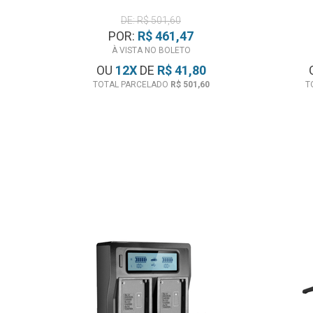
DE: R$ 501,60
POR:
R$ 461,47
À VISTA NO BOLETO
OU
12
X
DE
R$ 41,80
TOTAL PARCELADO
R$ 501,60
T