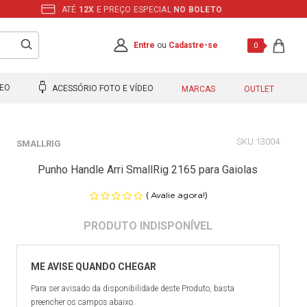
ATÉ
12X
E PREÇO ESPECIAL
NO BOLETO
Entre
ou
Cadastre-se
0
DEO
ACESSÓRIO FOTO E VÍDEO
MARCAS
OUTLET
13004
SMALLRIG
Punho Handle Arri SmallRig 2165 para Gaiolas
(
)
Avalie agora!
Para ser avisado da disponibilidade deste Produto, basta
preencher os campos abaixo.