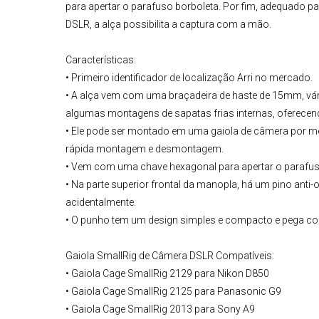
para apertar o parafuso borboleta. Por fim, adequado pa
DSLR, a alça possibilita a captura com a mão.
Características:
• Primeiro identificador de localização Arri no mercado.
• A alça vem com uma braçadeira de haste de 15mm, vário
algumas montagens de sapatas frias internas, oferece
• Ele pode ser montado em uma gaiola de câmera por meio
rápida montagem e desmontagem.
• Vem com uma chave hexagonal para apertar o parafus
• Na parte superior frontal da manopla, há um pino anti-
acidentalmente.
• O punho tem um design simples e compacto e pega con
Gaiola SmallRig de Câmera DSLR Compatíveis:
• Gaiola Cage SmallRig 2129 para Nikon D850
• Gaiola Cage SmallRig 2125 para Panasonic G9
• Gaiola Cage SmallRig 2013 para Sony A9