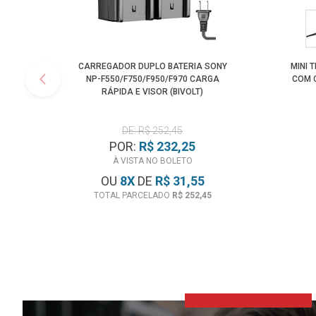
CARREGADOR DUPLO BATERIA SONY
MINI 
NP-F550/F750/F950/F970 CARGA
COM 
RÁPIDA E VISOR (BIVOLT)
DE: R$ 252,45
POR:
R$ 232,25
À VISTA NO BOLETO
OU
8
X
DE
R$ 31,55
TOTAL PARCELADO
R$ 252,45