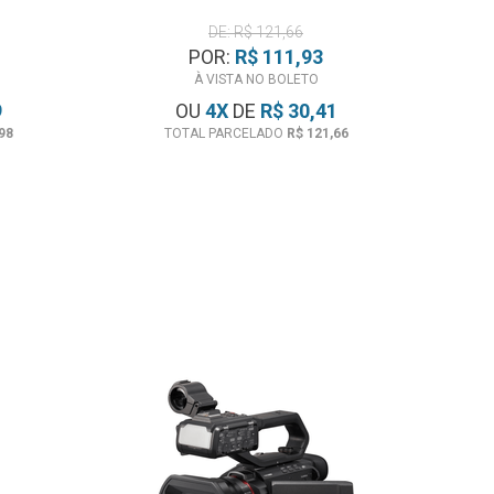
DE: R$ 121,66
POR:
R$ 111,93
À VISTA NO BOLETO
9
OU
4
X
DE
R$ 30,41
98
TOTAL PARCELADO
R$ 121,66