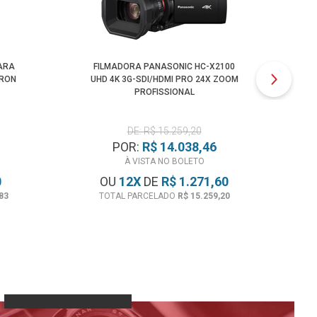
ARA
FILMADORA PANASONIC HC-X2100
CA
TRON
UHD 4K 3G-SDI/HDMI PRO 24X ZOOM
FZ
PROFISSIONAL
DE: R$ 15.259,20
POR:
R$ 14.038,46
À VISTA NO BOLETO
0
OU
12
X
DE
R$ 1.271,60
83
TOTAL PARCELADO
R$ 15.259,20