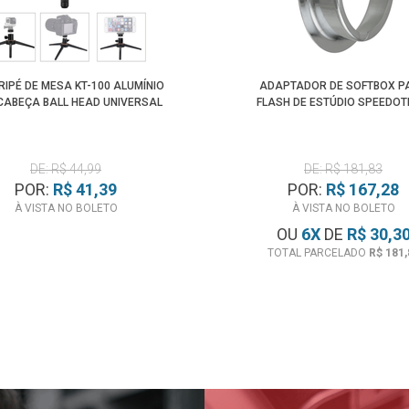
TRIPÉ DE MESA KT-100 ALUMÍNIO
ADAPTADOR DE SOFTBOX P
CABEÇA BALL HEAD UNIVERSAL
FLASH DE ESTÚDIO SPEEDO
DE: R$ 44,99
DE: R$ 181,83
POR:
R$ 41,39
POR:
R$ 167,28
À VISTA NO BOLETO
À VISTA NO BOLETO
OU
6
X
DE
R$ 30,3
TOTAL PARCELADO
R$ 181,