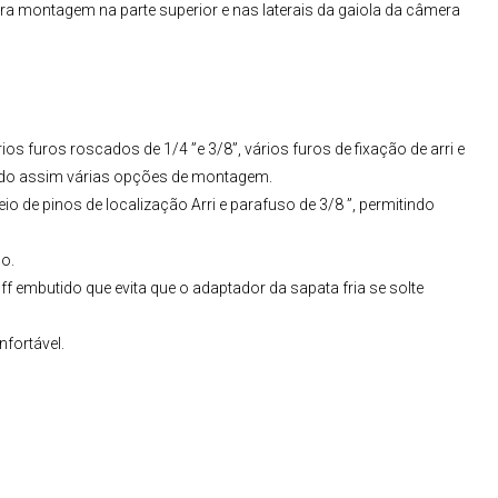
ra montagem na parte superior e nas laterais da gaiola da câmera
s furos roscados de 1/4 ”e 3/8”, vários furos de fixação de arri e
ndo assim várias opções de montagem.
 de pinos de localização Arri e parafuso de 3/8 ”, permitindo
o.
off embutido que evita que o adaptador da sapata fria se solte
fortável.