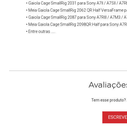
• Gaiola Cage SmallRig 2031 para Sony A7II / A7SII / A7RI
• Meia Gaiola Cage SmallRig 2062 QR Half VersaFrame p
• Gaiola Cage SmallRig 2087 para Sony A7RIII / A7M3 / A7
• Meia Gaiola Cage SmallRig 2098QR Half para
Sony
A7R 
• Entre outras .....
Avaliaçõe
Tem esse produto? S
ESCREVER