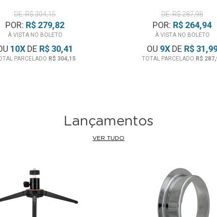
DE: R$ 304,15
DE: R$ 287,98
POR:
R$ 279,82
POR:
R$ 264,94
À VISTA NO BOLETO
À VISTA NO BOLETO
OU
10
X
DE
R$ 30,41
OU
9
X
DE
R$ 31,9
OTAL PARCELADO
R$ 304,15
TOTAL PARCELADO
R$ 287,
Lançamentos
VER TUDO