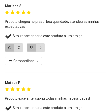
Mariana S.
fotos na cabeça.
Obs:
Cores dos Rebatedor podem ter pequena variação de
Produto chegou no prazo, boa qualidade, atendeu as minhas
acordo com seu monitor.
expectativas
Sim, recomendaria este produto a um amigo
2
0
Compartilhar...
Mateus F.
Produto excelente! supriu todas minhas necessidades!
Sim, recomendaria este produto a um amigo