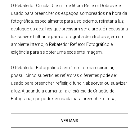
O
Rebatedor Circular 5 em 1 de 60cm Refletor Dobrável
é
usado para preencher os espaços sombreados na hora da
fotográfica, especialmente para uso externo, refratar a luz,
destaque os detalhes que precisam ser claros. É necessária
luz suave e brilhante para a fotografia de retratos e, em um
ambiente interno, o
Rebatedor Refletor Fotográfico
é
exigência para se obter uma excelente imagem.
O
Rebatedor Fotográfico 5 em 1
em formato circular,
possui cinco superfícies refletoras diferentes pode ser
usado para preencher, refletir, difundir, absorver ou suavizar
a luz. Ajudando a aumentar a eficiência de Criação de
Fotografia, que pode ser usada para preencher difusa,
absorve ou suaviza a luz. Isso serve como um acessório
útil para qualquer tipo de fotógrafo.
VER MAIS
Características:
• 5 em 1: Prata, Ouro/Dourado, Preto, Branco e Difusor