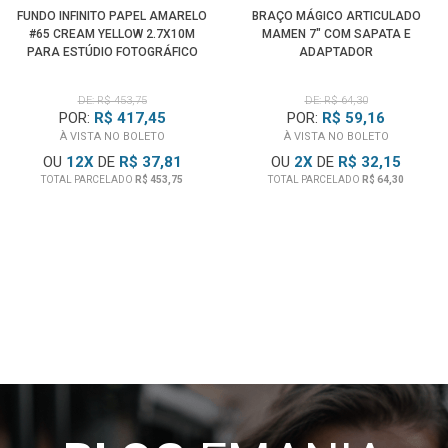
FUNDO INFINITO PAPEL AMARELO
BRAÇO MÁGICO ARTICULADO
#65 CREAM YELLOW 2.7X10M
MAMEN 7" COM SAPATA E
PARA ESTÚDIO FOTOGRÁFICO
ADAPTADOR
DE: R$ 453,75
DE: R$ 64,30
POR:
R$ 417,45
POR:
R$ 59,16
À VISTA NO BOLETO
À VISTA NO BOLETO
OU
12
X
DE
R$ 37,81
OU
2
X
DE
R$ 32,15
TOTAL PARCELADO
R$ 453,75
TOTAL PARCELADO
R$ 64,30