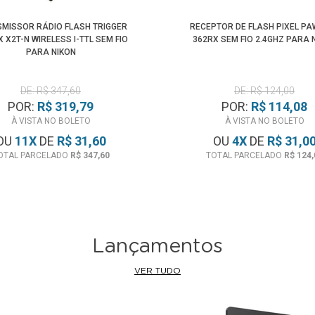
MISSOR RÁDIO FLASH TRIGGER
RECEPTOR DE FLASH PIXEL PA
 X2T-N WIRELESS I-TTL SEM FIO
362RX SEM FIO 2.4GHZ PARA 
PARA NIKON
DE: R$ 347,60
DE: R$ 124,00
POR:
R$ 319,79
POR:
R$ 114,08
À VISTA NO BOLETO
À VISTA NO BOLETO
OU
11
X
DE
R$ 31,60
OU
4
X
DE
R$ 31,0
OTAL PARCELADO
R$ 347,60
TOTAL PARCELADO
R$ 124,
Lançamentos
VER TUDO