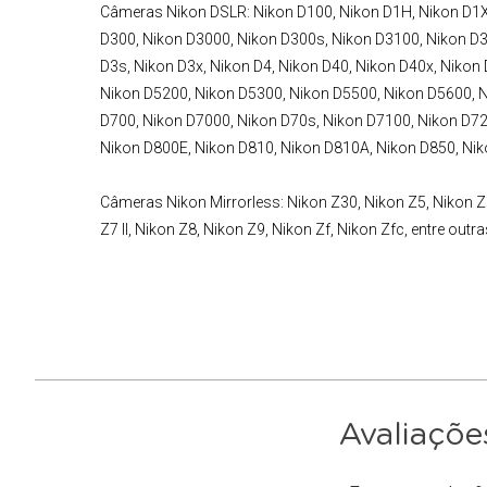
Câmeras Nikon DSLR
:
Nikon D100, Nikon D1H, Nikon D1X
D300, Nikon D3000, Nikon D300s, Nikon D3100, Nikon D3
D3s, Nikon D3x, Nikon D4, Nikon D40, Nikon D40x, Nikon
Nikon D5200, Nikon D5300, Nikon D5500, Nikon D5600, N
D700, Nikon D7000, Nikon D70s, Nikon D7100, Nikon D72
Nikon D800E, Nikon D810, Nikon D810A, Nikon D850, Nikon
Câmeras Nikon Mirrorless
:
Nikon Z30, Nikon Z5, Nikon Z50
Z7 II, Nikon Z8, Nikon Z9, Nikon Zf, Nikon Zfc, entre outra
Avaliaçõe