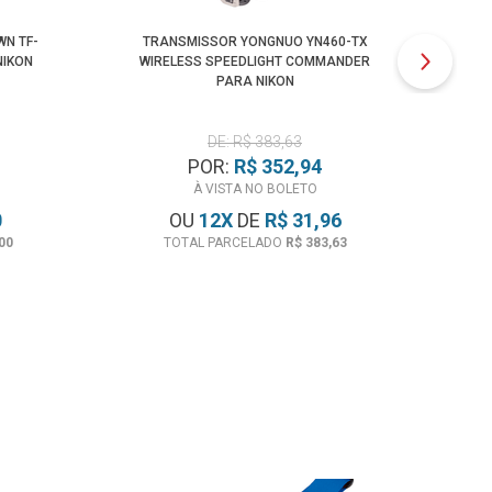
WN TF-
TRANSMISSOR YONGNUO YN460-TX
DIS
NIKON
WIRELESS SPEEDLIGHT COMMANDER
TR
PARA NIKON
DE: R$ 383,63
POR:
R$ 352,94
À VISTA NO BOLETO
0
OU
12
X
DE
R$ 31,96
00
TOTAL PARCELADO
R$ 383,63