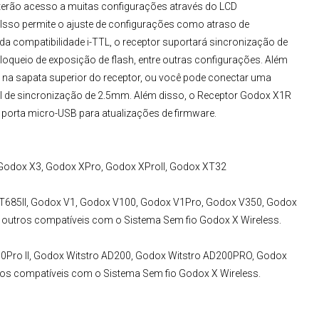
terão acesso a muitas configurações através do LCD
. Isso permite o ajuste de configurações como atraso de
da compatibilidade i-TTL, o receptor suportará sincronização de
loqueio de exposição de flash, entre outras configurações. Além
 na sapata superior do receptor, ou você pode conectar uma
l de sincronização de 2.5mm. Além disso, o
Receptor Godox X1R
 porta micro-USB para atualizações de firmware.
Godox X3, Godox XPro, Godox XProII, Godox XT32
685II, Godox V1, Godox V100, Godox V1Pro, Godox V350, Godox
tre outros compatíveis com o Sistema Sem fio Godox X Wireless.
ro II, Godox Witstro AD200, Godox Witstro AD200PRO, Godox
ros compatíveis com o Sistema Sem fio Godox X Wireless.