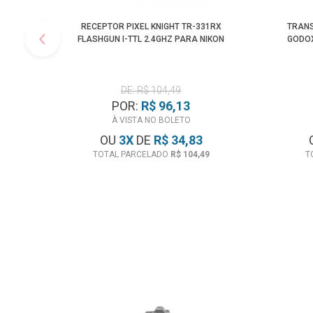
RECEPTOR PIXEL KNIGHT TR-331RX
TRANS
FLASHGUN I-TTL 2.4GHZ PARA NIKON
GODOX
DE: R$ 104,49
POR:
R$ 96,13
À VISTA NO BOLETO
OU
3
X
DE
R$ 34,83
TOTAL PARCELADO
R$ 104,49
T