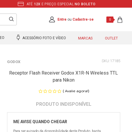
ATÉ
12X
E PREÇO ESPECIAL
NO BOLETO
Entre
ou
Cadastre-se
0
DEO
ACESSÓRIO FOTO E VÍDEO
MARCAS
OUTLET
17185
GODOX
Receptor Flash Receiver Godox X1R-N Wireless TTL
para Nikon
(
)
Avalie agora!
Para ser avisado da disponibilidade deste Produto, basta