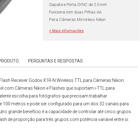
Sapata e Porta SYNC de 2.5 mm
Funciona com duas Pilhas AA
Para Câmeras Mirrorless Nikon
+ Mais informações
 PRODUTO
PERGUNTAS E RESPOSTAS
Flash Receiver
Godox X1R-N Wireless TTL para
Câmeras Nikon
.
vel com Câmeras Nikon e Flashes que suportam i-TTL para
lente escolha para fotógrafos que precisam trabalhar
e 100 metros e pode ser configurado para um dos 32 canais para
utro grande benefício é a capacidade de controlar até cinco grupos
sh de proporção para três grupos com potência variável entre si.