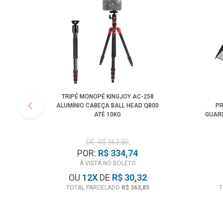
TRIPÉ MONOPÉ KINGJOY AC-258
ALUMÍNIO CABEÇA BALL HEAD QB00
PR
ATÉ 10KG
GUAR
DE: R$ 363,85
POR:
R$ 334,74
À VISTA NO BOLETO
OU
12
X
DE
R$ 30,32
TOTAL PARCELADO
R$ 363,85
T