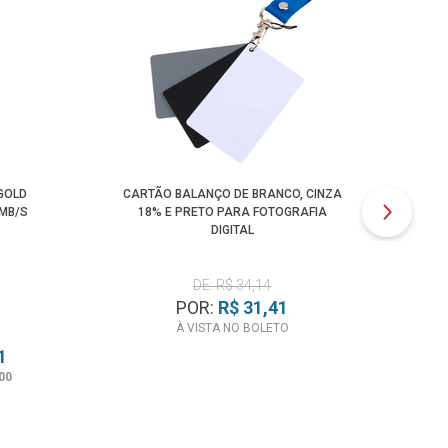
GOLD
CARTÃO BALANÇO DE BRANCO, CINZA
BAT
0MB/S
18% E PRETO PARA FOTOGRAFIA
DIGITAL
DE: R$ 34,14
POR:
R$ 31,41
À VISTA NO BOLETO
1
00