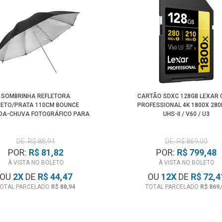
SOMBRINHA REFLETORA
CARTÃO SDXC 128GB LEXAR 
ETO/PRATA 110CM BOUNCE
PROFESSIONAL 4K 1800X 28
DA-CHUVA FOTOGRÁFICO PARA
UHS-II / V60 / U3
ESTÚDIO
DE: R$ 88,94
DE: R$ 869,00
POR:
R$ 81,82
POR:
R$ 799,48
À VISTA NO BOLETO
À VISTA NO BOLETO
OU
2
X
DE
R$ 44,47
OU
12
X
DE
R$ 72,4
OTAL PARCELADO
R$ 88,94
TOTAL PARCELADO
R$ 869,