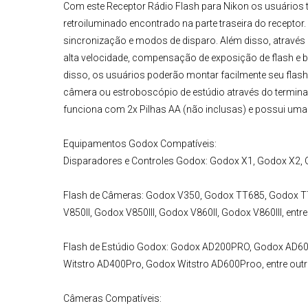
Com este
Receptor Rádio Flash para Nikon
os usuários 
retroiluminado encontrado na parte traseira do receptor
sincronização e modos de disparo. Além disso, através 
alta velocidade, compensação de exposição de flash e b
disso, os usuários poderão montar facilmente seu flash
câmera ou estroboscópio de estúdio através do termina
funciona com 2x Pilhas AA (não inclusas) e possui uma
Equipamentos Godox
Compatíveis:
Disparadores e Controles Godox:
Godox X1, Godox X2, 
Flash de Câmeras
:
Godox V350, Godox TT685, Godox TT
V850II, Godox V850III, Godox V860II, Godox V860III, en
Flash de Estúdio
Godox:
Godox AD200PRO, Godox AD600P
Witstro AD400Pro, Godox Witstro AD600Proo, entre out
Câmeras Compatíveis: