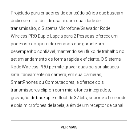
Projetado para criadores de conteúdo sérios que buscam
áudio sem fio fácil de usar e com qualidade de
transmissão, o
Sistema Microfone/Gravador Rode
Wireless PRO Duplo Lapela para 2 Pessoas
oferece um
poderoso conjunto de recursos que garante um
desempenho confiável, mantendo seu fluxo de trabalho no
set em andamento de forma rápida e eficiente. O
Sistema
Rode
Wireless PRO
permite gravar duas personalidades
simultaneamente na câmera, em sua Câmeras,
SmartPhones ou Computadores, e oferece dois
transmissores clip-on com microfones integrados,
gravação de backup em float de 32 bits, suporte a timecode
e dois microfones de lapela, além de um receptor de canal
duplo e uma série de acessórios para integração perfeita
com sua Câmera, Laptop ou Smartphone.
VER MAIS
Dois Transmissores com Microfones Integrados, Lapelas e