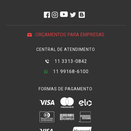
timecode é gerado pelo
Rode Wireless PRO
e recebido por
outros dispositivos de "Sincronização", como
Câmera de
Vídeo
ou
Gravador de Áudio
.
Este
Sistema de Microfone/Gravador Sem Fio
Rode
Wireless PRO e
mite informações de timecode como
ORÇAMENTOS PARA EMPRESAS
um sinal de áudio. Se sua câmera aceitar timecode, ela
gravará esses dados diretamente em seus arquivos de
CENTRAL DE ATENDIMENTO
vídeo; caso contrário, você ainda poderá gravar esse sinal
de áudio de timecode no microfone ou na entrada auxiliar
11 3313-0842
da sua câmera, como faria com um microfone — esse
11 99168-6100
áudio será posteriormente reconhecido como timecode em
seu software de edição.
FORMAS DE PAGAMENTO
O
Receptor Rode Wireless Pro
enviará automaticamente o
código de tempo aos transmissores, para que as
gravações nos seus transmissores tenham o código de
tempo incorporado e sejam perfeitamente sincronizadas.
Mas você precisa gravar o código de tempo na(s) sua(s)
câmera(s) para que seus arquivos de vídeo também