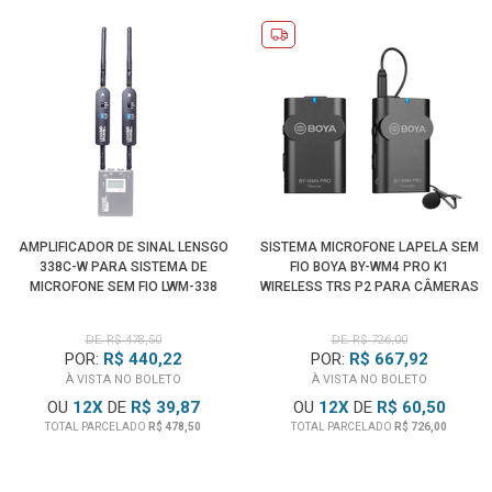
C e Lightning.
Monitore seu áudio em campo com a saída de fone de
ouvido de alta potência do
RODE Wireless PRO
, completa
com controle de nível integrado, ou conecte um headset ou
microfone narrador, como um de lapela, para capturar uma
terceira faixa de áudio.
Opções Versáteis de Alimentação para Maximizar o Tempo
de Gravação
AMPLIFICADOR DE SINAL LENSGO
SISTEMA MICROFONE LAPELA SEM
338C-W PARA SISTEMA DE
FIO BOYA BY-WM4 PRO K1
Baterias Internas Recarregáveis de polímero de íons de lítio
MICROFONE SEM FIO LWM-338
WIRELESS TRS P2 PARA CÂMERAS
nos transmissores e no receptor oferecem até sete horas
E SMARTPHONES (2.4 GHZ)
de duração para gravações longas.
DE: R$ 478,50
DE: R$ 726,00
Seu Case de carregamento inteligente incluso recarrega
POR:
R$ 440,22
POR:
R$ 667,92
À VISTA NO BOLETO
À VISTA NO BOLETO
completamente os transmissores e o receptor duas vezes.
OU
12
X
DE
R$ 39,87
OU
12
X
DE
R$ 60,50
Recarregue facilmente durante os intervalos de almoço e
TOTAL PARCELADO
R$ 478,50
TOTAL PARCELADO
R$ 726,00
jantar — passe de carga vazia para carga completa em
apenas 2.5horas.