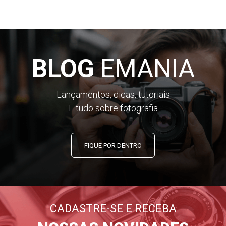
Ligue, deixe o receptor e os transmissores emparelharem
automaticamente e, em seguida, torne-se PRO.
Associe precisamente seu microfone à sua câmera com
controles de ganho flexíveis e predefinições personalizadas.
Adicione uma camada extra de proteção com o canal de
BLOG
EMANIA
segurança.
Verifique seus níveis de áudio rapidamente com o visor LCD
brilhante e configure as configurações em tempo real com
Lançamentos, dicas, tutoriais
controles dedicados para tudo, desde o ajuste de ganho até
E tudo sobre fotografia
o disparo de gravações. Personalize o sistema de acordo
com suas necessidades em qualquer lugar usando seu
Computador ou SmartPhone com o aplicativo Rode Central
FIQUE POR DENTRO
(Android e iOS). O
Rode Wireless PRO
oferece controle total
sobre sua configuração, para que você esteja pronto para
qualquer situação de gravação.
Suporte a Timecode para Sincronização Rápida e Fácil de
CADASTRE-SE E RECEBA
Áudio e Vídeo