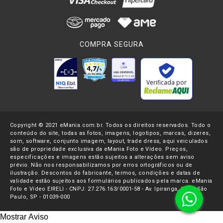
tenham essas informações de sincronização.
Principais Características:
• Transmissão digital de última geração de 2.4 GHz com
COMPRA SEGURA
criptografia de 128 bits para áudio cristalino e incrivelmente
estável com alcance de até 260 m
• Compatibilidade universal com Câmeras, SmartPhones e
Verificada por
Computadores
• Gravação on-board de 32 bits permite a recuperação de
arquivos de áudio cortados ou silenciosos
Copyright © 2021 eMania.com.br. Todos os direitos reservados. Todo o
• Capacidade de Timecode avançada para sincronização
conteúdo do site, todas as fotos, imagens, logotipos, marcas, dizeres,
som, software, conjunto imagem, layout, trade dress, aqui veiculados
de áudio rápida e fácil na pós-produção
são de propriedade exclusiva da eMania Foto e Vídeo. Preços,
• Tecnologia Intelligent GainAssist, controle de ganho de
especificações e imagens estão sujeitos a alterações sem aviso
prévio. Não nos responsabilizamos por erros ortográficos ou de
saída flexível e canal de segurança para garantir áudio
ilustração. Descontos do fabricante, termos, condições e datas de
cristalino ao gravar diretamente na câmera
validade estão sujeitos aos formulários publicados pela marca. eMania
Foto e Vídeo EIRELI - CNPJ: 27.276.163/0001-58 - Av. Ipiranga, 1107- São
• 32 GB de armazenamento em cada transmissor para
Paulo, SP - 01039-000
mais de 40 horas de gravações de backup
Mostrar Aviso
• Conectores TRS P2 de 3.5mm com trava para segurança