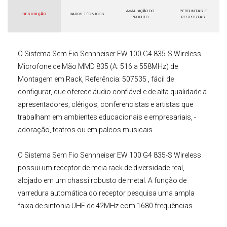
AVALIAÇÃO DO
PERGUNTAS E
DESCRIÇÃO
DADOS TÉCNICOS
PRODUTO
RESPOSTAS
O
Sistema Sem Fio Sennheiser
EW 100 G4 835-S Wireless
Microfone de Mão
MMD 835 (A: 516 a 558MHz) de
Montagem em Rack
,
Referência: 507535
, fácil de
configurar, que oferece áudio confiável e de alta qualidade a
apresentadores, clérigos, conferencistas e artistas que
trabalham em ambientes educacionais e empresariais, -
adoração, teatros ou em palcos musicais.
O
Sistema Sem Fio
Sennheiser
EW 100 G4 835-S Wireless
possui um receptor de meia rack de diversidade real,
alojado em um chassi robusto de metal. A função de
varredura automática do receptor pesquisa uma ampla
faixa de sintonia UHF de 42MHz com 1680 frequências
selecionáveis disponíveis, buscando um canal limpo e livre