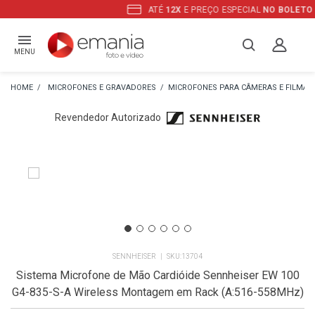
ATÉ
12X
E PREÇO ESPECIAL
NO BOLETO
MENU
MICROFONES E GRAVADORES
MICROFONES PARA CÂMERAS E FILMA
Revendedor Autorizado
SENNHEISER
13704
Sistema Microfone de Mão Cardióide Sennheiser EW 100
G4-835-S-A Wireless Montagem em Rack (A:516-558MHz)