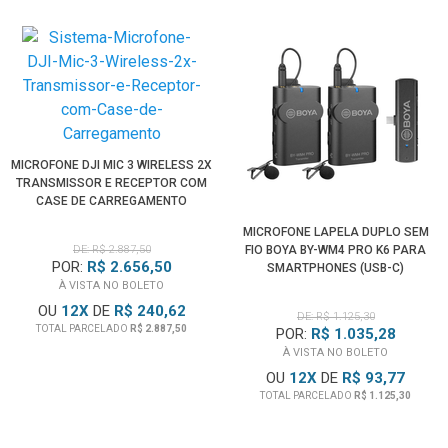
(disponível separadamente) permite recarregar o Accupack
sem removê-lo do transmissor - requer a unidade de
carregamento rápido L 2015 (disponível separadamente).
O design da
Cápsula
Sennheiser
MMD 835 intercambiável
do Transmissor Microfone de Mão
permite usar uma
variedade de cápsulas opcionais de Microfone Dinâmicos e
Condensadores, com padrões de captação que variam de
MICROFONE DJI MIC 3 WIRELESS 2X
TRANSMISSOR E RECEPTOR COM
supercardioide omnidirecional a estreito supercardióide - as
CASE DE CARREGAMENTO
Cápsulas Sennheiser incluem os modelos MMD 835, MMD
MICROFONE LAPELA DUPLO SEM
845, MME 865, MMD 935, MMD 945 e MMD 42
DE: R$ 2.887,50
FIO BOYA BY-WM4 PRO K6 PARA
POR:
R$ 2.656,50
SMARTPHONES (USB-C)
Receptor de fácil operação com recepção com verdadeira
À VISTA NO BOLETO
OU
12
X
DE
R$ 240,62
diversidade
DE: R$ 1.125,30
TOTAL PARCELADO
R$ 2.887,50
POR:
R$ 1.035,28
O robusto
Receptor Rack EM 100
Sennheiser
de metal
À VISTA NO BOLETO
oferece um LCD preto e branco de alto contraste. O visor
OU
12
X
DE
R$ 93,77
usa um sistema de menus simplificado com um botão
TOTAL PARCELADO
R$ 1.125,30
Escape dedicado para navegação rápida no menu e mostra
o status da bateria do transmissor associado.