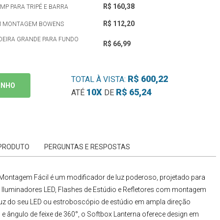
R$ 160,38
MP PARA TRIPÉ E BARRA
R$ 112,20
COM MONTAGEM BOWENS
ADEIRA GRANDE PARA FUNDO
R$ 66,99
R$ 600,22
TOTAL À VISTA:
INHO
10X
R$ 65,24
ATÉ
DE
 PRODUTO
PERGUNTAS E RESPOSTAS
 Montagem Fácil
é um modificador de luz poderoso, projetado para
e
Iluminadores LED, Flashes de Estúdio e Refletores
com montagem
luz do seu LED ou estroboscópio de estúdio em ampla direção
 ângulo de feixe de 360°, o
Softbox Lanterna
oferece design em