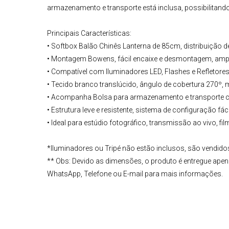
armazenamento e transporte está inclusa, possibilitando
Principais Características:
• Softbox Balão Chinês Lanterna de 85cm, distribuição d
• Montagem Bowens, fácil encaixe e desmontagem, ampl
• Compatível com Iluminadores LED, Flashes e Refleto
• Tecido branco translúcido, ângulo de cobertura 270º,
• Acompanha Bolsa para armazenamento e transporte c
• Estrutura leve e resistente, sistema de configuração fáci
• Ideal para estúdio fotográfico, transmissão ao vivo, fil
*
Iluminadores ou
Tripé
não estão inclusos, são vendidos
**
Obs:
Devido as dimensões, o produto é entregue apen
WhatsApp, Telefone ou E-mail para mais informações.