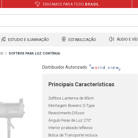
ENVIAMOS PARA TODO
BRASIL
ESTUDIO E ILUMINAÇÃO
ESTABILIZAÇÃO
ÁUDIO E VÍ
CO
SOFTBOX PARA LUZ CONTÍNUA
Distribuidor Autorizado
Principais Características
Softbox Lanterna de 85cm
Montagem Bowens S-Type
Revestimento Difusor
Ângulo Feixe de Luz 270°
Interior prateado reflexivo
Bolsa de Transporte inclusa