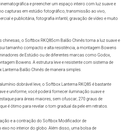
cinematográfica e preencher um espaço inteiro com luz suave e
como capturas em
estúdio fotográfico
, transmissão ao vivo,
rcial e publicitária, fotografia infantil, gravação de vídeo e muito
s chinesas, o
Softbox RKQ85cm Balão Chinês
torna a luz suave e
ssui tamanho compacto e alta resistência, a montagem Bowens
minadores de Estúdio
ou de diferentes marcas como Godox,
ntagem Bowens. A estrutura leve e resistente com sistema de
 Lanterna Balão Chinês de maneira simples.
lumínio dobrável leve, o
Softbox Lanterna RKQ85
é bastante
ve e uniforme, você poderá fornecer iluminação suave e
estaque para áreas maiores, sem ofuscar; 270 graus de
que é ótimo para revelar o tom gradual da pele em retratos.
alação e a contração do
Softbox Modificador de
 eixo no interior do globo. Além disso, uma bolsa de