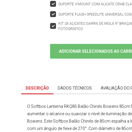
SUPORTE V-MOUNT COM ALICATE CRAB CLA
SUPORTE FLASH SPEEDLITE UNIVERSAL 
KIT 3X ALICATES GARRA DE MOLA 9" BRAÇ
FOTOGRÁFICO
ADICIONAR SELECIONADOS AO CARR
DESCRIÇÃO
DADOS TÉCNICOS
AVALIAÇÃO DO
O
Softbox Lanterna RKQ85 Balão Chinês Bowens 85cm
aumentar o alcance ou suavizar o nível de iluminação d
Bowens. Este
Softbox Balão Chinês
de 85cm
espalha a 
com um ângulo de feixe de 270°. Com diâmetro de 85cm e