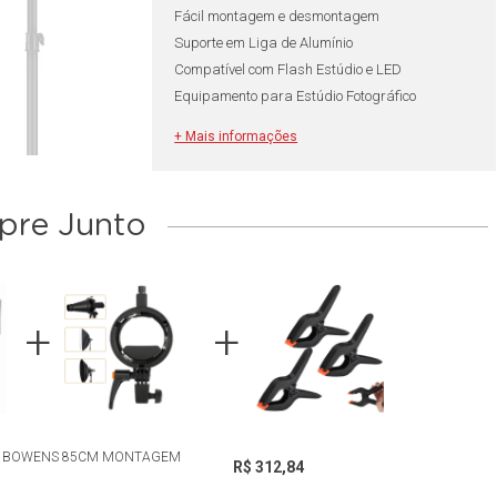
Fácil montagem e desmontagem
Suporte em Liga de Alumínio
Compatível com Flash Estúdio e LED
Equipamento para Estúdio Fotográfico
+ Mais informações
**Entrega apenas via Transportadora
re Junto
ÊS BOWENS 85CM MONTAGEM
R$ 312,84