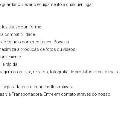
 guardar ou levar o equipamento a qualquer lugar.
e luz suave e uniforme
a compatibilidade
res de Estúdio com montagem Bowens
 maximiza a produção de fotos ou vídeos
onveniente
l e rápida
magem ao ar livre, retratos, fotografia de produtos e muito mais.
 separadamente. Imagens Ilustrativas.
as via Transportadora. Entre em contato através do nosso