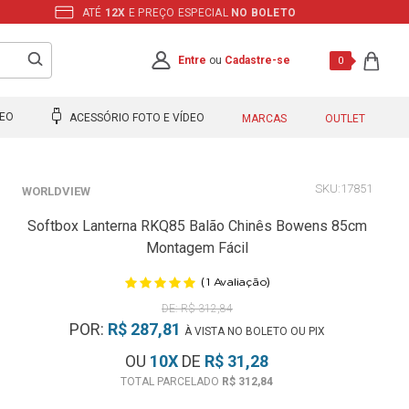
ATÉ
12X
E PREÇO ESPECIAL
NO BOLETO
Entre
ou
Cadastre-se
0
DEO
ACESSÓRIO FOTO E VÍDEO
MARCAS
OUTLET
17851
WORLDVIEW
Softbox Lanterna RKQ85 Balão Chinês Bowens 85cm
Montagem Fácil
(
)
1
Avaliação
R$ 312,84
POR:
R$ 287,81
À VISTA NO BOLETO OU PIX
OU
10
X
DE
R$ 31,28
R$ 312,84