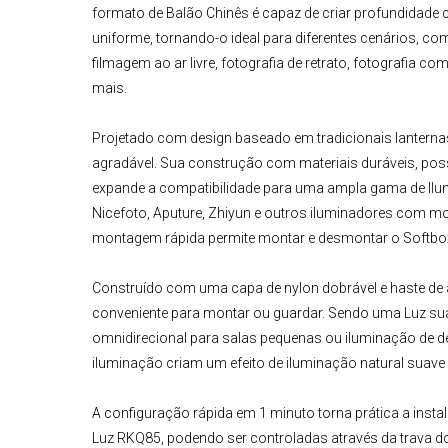
formato de Balão Chinês é capaz de criar profundidade 
uniforme, tornando-o ideal para diferentes cenários, 
filmagem ao ar livre, fotografia de retrato, fotografia come
mais.
Projetado com design baseado em tradicionais lanterna
agradável. Sua construção com materiais duráveis, po
expande a compatibilidade para uma ampla gama de
Ilu
Nicefoto, Aputure, Zhiyun e outros iluminadores com mo
montagem rápida permite montar e desmontar o Softbox
Construído com uma capa de nylon dobrável e haste de a
conveniente para montar ou guardar. Sendo uma Luz sua
omnidirecional para salas pequenas ou iluminação de d
iluminação criam um efeito de iluminação natural suave 
A configuração rápida em 1 minuto torna prática a inst
Luz RKQ85
,
podendo ser controladas através da trava do