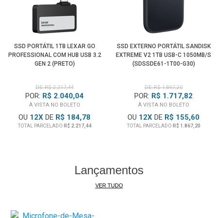
Conectividade
O Cabo USB-C (Type-C) para USB-C incluído e o Cabo USB-C
para USB-A fornecem conectividade perfeita sem o
SSD PORTÁTIL 1TB LEXAR GO
SSD EXTERNO PORTÁTIL SANDISK
incômodo de comprar adaptadores adicionais.
PROFESSIONAL COM HUB USB 3.2
EXTREME V2 1TB USB-C 1050MB/S
GEN 2 (PRETO)
(SDSSDE61-1T00-G30)
DE: R$ 2.217,44
DE: R$ 1.867,20
POR:
R$ 2.040,04
POR:
R$ 1.717,82
À VISTA NO BOLETO
À VISTA NO BOLETO
OU
12
X
DE
R$ 184,78
OU
12
X
DE
R$ 155,60
TOTAL PARCELADO
R$ 2.217,44
TOTAL PARCELADO
R$ 1.867,20
Lançamentos
VER TUDO