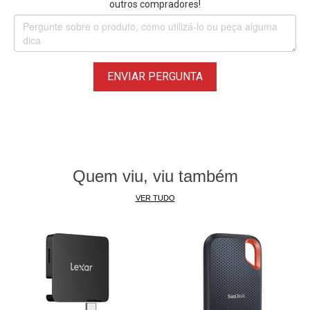
outros compradores!
Proteção contra choque
O
SSD T5 da Samsung
não possui peças móveis e possui
um corpo de metal robusto, portanto, pode suportar
ENVIAR PERGUNTA
quedas de até 2metros.
Segurança
A proteção de senha opcional com criptografia de
hardware AES de 256 bits mantém seus dados pessoais e
Quem viu, viu também
privados seguros.
VER TUDO
Gestão
Gerencie seus dados facilmente com um programa de
software intuitivo para sistemas Windows e Macs para
configurar uma senha e baixar as atualizações de firmware
mais recentes. Um aplicativo móvel para smartphones e
tablets Android também está disponível para download.