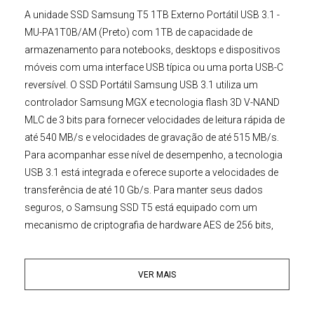
A
unidade SSD
Samsung T5 1TB Externo Portátil USB 3.1 -
MU-PA1T0B/AM (Preto)
com 1TB de capacidade de
armazenamento para notebooks, desktops e dispositivos
móveis com uma interface USB típica ou uma porta USB-C
reversível. O
SSD Portátil Samsung USB 3.1
utiliza um
controlador Samsung MGX e tecnologia flash 3D V-NAND
MLC de 3 bits para fornecer velocidades de leitura rápida de
até 540 MB/s e velocidades de gravação de até 515 MB/s.
Para acompanhar esse nível de desempenho, a tecnologia
USB 3.1 está integrada e oferece suporte a velocidades de
transferência de até 10 Gb/s. Para manter seus dados
seguros, o
Samsung SSD T5
está equipado com um
mecanismo de criptografia de hardware AES de 256 bits,
que ajuda a prevenir o acesso não autorizado. Além das
proteções, a
Samsung
inclui um cabo USB-A para USB-C e
VER MAIS
um Cabo UUSB-C para USB-C , para que você possa usar a
unidade portáti
l SSD Samsung T5
com seu equipamento
atual e futuro.