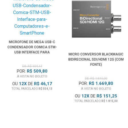
MICROFONE DE MESA USB-C
CONDENSADOR COMICA STM-
USB INTERFACE PARA
MICRO CONVERSOR BLACKMAGIC
COMPUTADORES E
BIDIRECIONAL SDI/HDMI 12G (COM
SMARTPHONES
FONTE)
DE: R$ 554,13
POR:
R$ 509,80
À VISTA NO BOLETO
DE: R$ 1.815,00
POR:
R$ 1.669,80
OU
12
X
DE
R$ 46,17
À VISTA NO BOLETO
TOTAL PARCELADO
R$ 554,13
OU
12
X
DE
R$ 151,25
TOTAL PARCELADO
R$ 1.815,00