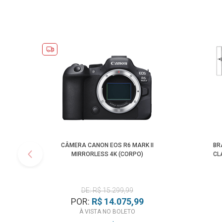
CÂMERA CANON EOS R6 MARK II
BR
MIRRORLESS 4K (CORPO)
CL
DE: R$ 15.299,99
POR:
R$ 14.075,99
À VISTA NO BOLETO