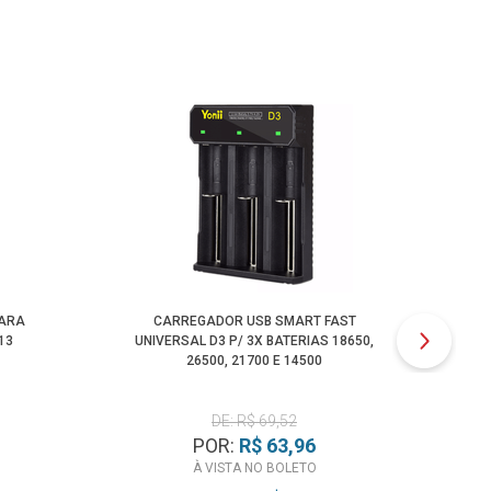
PARA
CARREGADOR USB SMART FAST
B
13
UNIVERSAL D3 P/ 3X BATERIAS 18650,
26500, 21700 E 14500
DE: R$ 69,52
POR:
R$ 63,96
À VISTA NO BOLETO