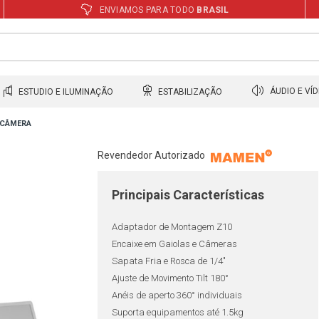
ENVIAMOS PARA TODO
BRASIL
ESTUDIO E ILUMINAÇÃO
ESTABILIZAÇÃO
ÁUDIO E VÍ
 CÂMERA
Revendedor Autorizado
Principais Características
Adaptador de Montagem Z10
Encaixe em Gaiolas e Câmeras
Sapata Fria e Rosca de 1/4"
Ajuste de Movimento Tilt 180°
Anéis de aperto 360° individuais
Suporta equipamentos até 1.5kg