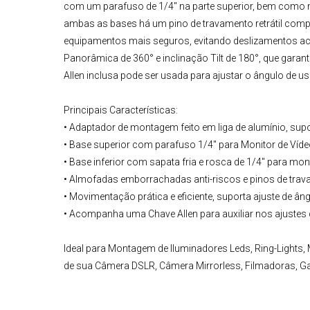
com um parafuso de 1/4" na parte superior, bem como mo
ambas as bases há um pino de travamento retrátil comp
equipamentos mais seguros, evitando deslizamentos a
Panorâmica de 360° e inclinação Tilt de 180°, que garant
Allen inclusa pode ser usada para ajustar o ângulo de us
Principais Características:
• Adaptador de montagem feito em liga de alumínio, supor
• Base superior com parafuso 1/4" para Monitor de Víde
• Base inferior com sapata fria e rosca de 1/4" para m
• Almofadas emborrachadas anti-riscos e pinos de tra
• Movimentação prática e eficiente, suporta ajuste de ân
• Acompanha uma Chave Allen para auxiliar nos ajustes
Ideal para Montagem de Iluminadores Leds,
Ring-Lights
,
de sua
Câmera DSLR
,
Câmera Mirrorless
, Filmadoras, G