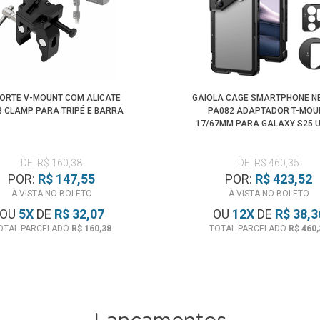
ORTE V-MOUNT COM ALICATE
GAIOLA CAGE SMARTPHONE N
 CLAMP PARA TRIPÉ E BARRA
PA082 ADAPTADOR T-MOU
17/67MM PARA GALAXY S25 
DE: R$ 160,38
DE: R$ 460,35
POR:
R$ 147,55
POR:
R$ 423,52
À VISTA NO BOLETO
À VISTA NO BOLETO
OU
5
X
DE
R$ 32,07
OU
12
X
DE
R$ 38,3
OTAL PARCELADO
R$ 160,38
TOTAL PARCELADO
R$ 460,