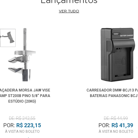
Lançamentos
VER TUDO
AÇADEIRA MORSA JAW VISE
CARREGADOR DMW-BCJ13 
AMP ST200B PINO 5/8" PARA
BATERIAS PANASONIC BCJ
ESTÚDIO (20KG)
DE: R$ 242,55
DE: R$ 44,99
POR:
R$ 223,15
POR:
R$ 41,39
À VISTA NO BOLETO
À VISTA NO BOLETO