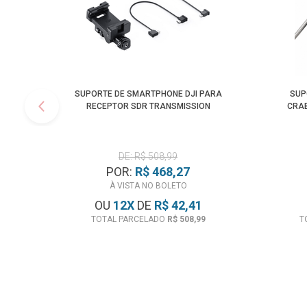
SUPORTE DE SMARTPHONE DJI PARA
SUP
RECEPTOR SDR TRANSMISSION
CRAB
DE: R$ 508,99
POR:
R$ 468,27
À VISTA NO BOLETO
OU
12
X
DE
R$ 42,41
TOTAL PARCELADO
R$ 508,99
T