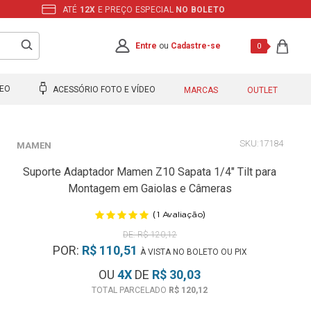
ATÉ
12X
E PREÇO ESPECIAL
NO BOLETO
Entre
ou
Cadastre-se
0
DEO
ACESSÓRIO FOTO E VÍDEO
MARCAS
OUTLET
17184
MAMEN
Suporte Adaptador Mamen Z10 Sapata 1/4" Tilt para
Montagem em Gaiolas e Câmeras
(
)
1
Avaliação
R$ 120,12
POR:
R$ 110,51
À VISTA NO BOLETO OU PIX
OU
4
X
DE
R$ 30,03
R$ 120,12