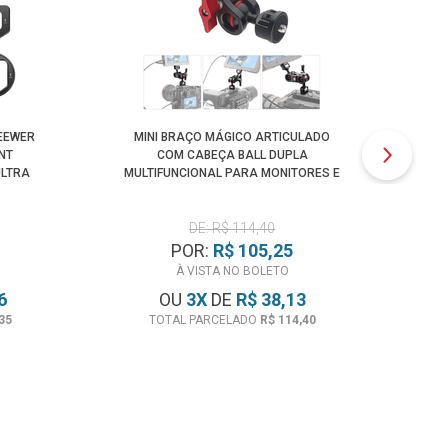
EEWER
MINI BRAÇO MÁGICO ARTICULADO
ME
NT
COM CABEÇA BALL DUPLA
PAR
ULTRA
MULTIFUNCIONAL PARA MONITORES E
LEDS
DE: R$ 114,40
POR:
R$ 105,25
À VISTA NO BOLETO
6
OU
3
X
DE
R$ 38,13
35
TOTAL PARCELADO
R$ 114,40