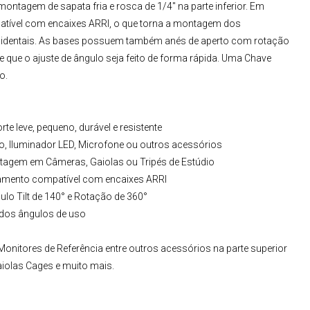
ntagem de sapata fria e rosca de 1/4" na parte inferior. Em
atível com encaixes ARRI, o que torna a montagem dos
cidentais. As bases possuem também anés de aperto com rotação
e que o ajuste de ângulo seja feito de forma rápida. Uma Chave
o.
te leve, pequeno, durável e resistente
o, Iluminador LED, Microfone ou outros acessórios
ontagem em Câmeras, Gaiolas ou Tripés de Estúdio
vamento compatível com encaixes ARRI
gulo Tilt de 140° e Rotação de 360°
 dos ângulos de uso
 Monitores de Referência entre outros acessórios na parte superior
aiolas Cages e muito mais.