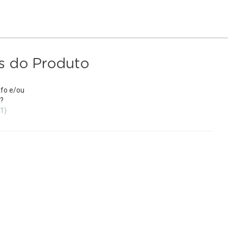
s do Produto
fo e/ou
?
(1)