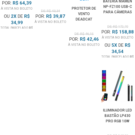
BATERIA MAMEN
EASYSHARE
POR:
R$ 64,39
NP-FZ100 USB-C
V530 E V603
PROTETOR DE
À VISTA NO BOLETO
DE: R$ 43,34
PARA CÂMERAS
VENTO
POR:
R$ 39,87
OU
2
X
DE
R$
SONY
DEADCAT
À VISTA NO BOLETO
34,99
MIRRORLESS E
WINDSHIELD
DE: R$ 172,70
TOTAL PARCELADO
R$
CINE
PELUDO PARA
POR:
R$ 158,88
69,99
DE: R$ 46,15
MICROFONES E
À VISTA NO BOLETO
POR:
R$ 42,46
GRAVADORES
OU
5
X
DE
R$
À VISTA NO BOLETO
(8CM)
34,54
TOTAL PARCELADO
R$
172,70
ILUMINADOR LED
BASTÃO LP430
PRO RGB 10W
CONTROLE
BLUETOOTH E