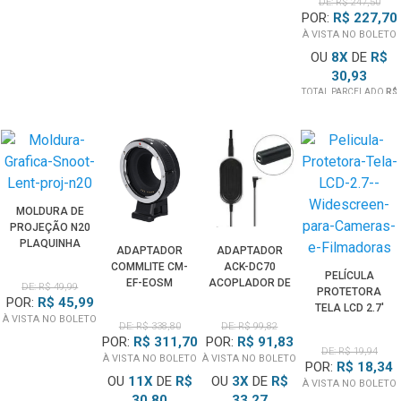
DE: R$ 247,50
BATERIA
POR:
R$ 227,70
INTERNA
À VISTA NO BOLETO
OU
8
X
DE
R$
30,93
TOTAL PARCELADO
R$
247,50
MOLDURA DE
PROJEÇÃO N20
PLAQUINHA
ADAPTADOR
ADAPTADOR
68MM PARA
COMMLITE CM-
ACK-DC70
MODELADOR
PELÍCULA
EF-EOSM
ACOPLADOR DE
DE: R$ 49,99
SPOTLIGHT
PROTETORA
MONTAGEM
BATERIA NB-9L
POR:
R$ 45,99
MG06 PRO
TELA LCD 2.7'
LENTES EF EM
PARA CANON
À VISTA NO BOLETO
WIDESCREEN
DE: R$ 338,80
DE: R$ 99,82
CÂMERAS
POWERSHOT
POR:
R$ 311,70
POR:
R$ 91,83
PARA CÂMERAS
CANON EOS-M
(BIVOLT)
DE: R$ 19,94
E FILMADORAS
À VISTA NO BOLETO
À VISTA NO BOLETO
COM FOCO
POR:
R$ 18,34
OU
ELETRÔNICO
11
X
DE
R$
OU
3
X
DE
R$
À VISTA NO BOLETO
30,80
33,27