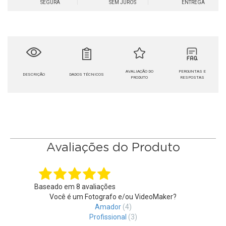
SEGURA
SEM JUROS
ENTREGA
AVALIAÇÃO DO
PERGUNTAS E
DESCRIÇÃO
DADOS TÉCNICOS
PRODUTO
RESPOSTAS
Avaliações do Produto
Baseado em
8
avaliações
Você é um Fotografo e/ou VideoMaker?
Amador
(4)
Profissional
(3)