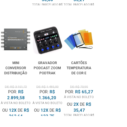
TOTAL PARCELADO
R$
TOTAL PARCELADO
R$
338,80
99,82
MINI
GRAVADOR
CARTÕES
CONVERSOR
PODCAST ZOOM
TEMPERATURA
DISTRIBUIÇÃO
PODTRAK
DE COR E
SDI 4K
P4NEXT
EQUILÍBRIO DE
BLACKMAGIC
INTERFACE USB
BRANCO COM 7
DE: R$ 3.151,72
DE: R$ 1.485,00
DE: R$ 70,95
DESIGN
MULTITRACK
NÍVEIS
POR:
R$
POR:
R$
POR:
R$ 65,27
2.899,58
1.366,20
À VISTA NO BOLETO
À VISTA NO BOLETO
À VISTA NO BOLETO
OU
2
X
DE
R$
OU
12
X
DE
R$
OU
12
X
DE
R$
35,47
262,64
123,75
TOTAL PARCELADO
R$
70,95
TOTAL PARCELADO
R$
TOTAL PARCELADO
R$
3.151,72
1.485,00