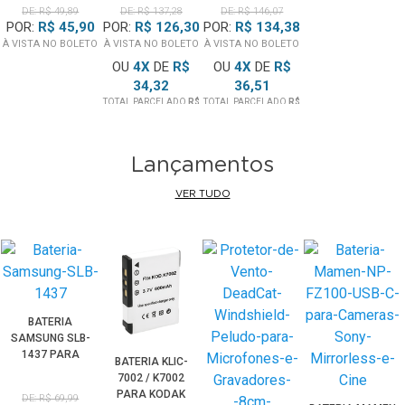
LANÇA
SUSPENSÃO DE
MICROFONE
DE: R$ 49,89
DE: R$ 137,28
DE: R$ 146,07
AJUSTÁVEL
MESA PARA
PODCAST
POR:
R$ 45,90
POR:
R$ 126,30
POR:
R$ 134,38
PARA
MICROFONES
(60CM)
À VISTA NO BOLETO
À VISTA NO BOLETO
À VISTA NO BOLETO
MICROFONES
(70CM)
(75CM)
OU
4
X
DE
R$
OU
4
X
DE
R$
34,32
36,51
TOTAL PARCELADO
R$
TOTAL PARCELADO
R$
137,28
146,07
Lançamentos
VER TUDO
BATERIA
SAMSUNG SLB-
1437 PARA
BATERIA KLIC-
DIGIMAX
7002 / K7002
PARA KODAK
DE: R$ 69,99