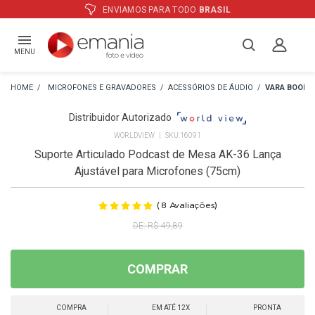
ATÉ
12X
E PREÇO ESPECIAL
NO BOLETO
MENU
MICROFONES E GRAVADORES
ACESSÓRIOS DE ÁUDIO
VARA BOOM
Distribuidor Autorizado
WORLDVIEW
16091
Suporte Articulado Podcast de Mesa AK-36 Lança
Ajustável para Microfones (75cm)
(
)
8
Avaliações
R$ 49,89
COMPRAR
COMPRA
EM ATÉ 12X
PRONTA