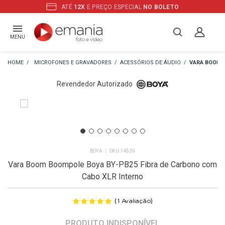
ATÉ
12X
E PREÇO ESPECIAL
NO BOLETO
MENU
MICROFONES E GRAVADORES
ACESSÓRIOS DE ÁUDIO
VARA BOOM
Revendedor Autorizado
R
BOYA
14529
Vara Boom Boompole Boya BY-PB25 Fibra de Carbono com
Cabo XLR Interno
(
)
1
Avaliação