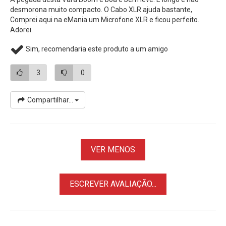
desmorona muito compacto. O Cabo XLR ajuda bastante,
• Suporta até 3Kg e pesa apenas 750g.
Comprei aqui na eMania um Microfone XLR e ficou perfeito.
• Case com Alça e Espuma para maior conforto.
Adorei.
* Não Acompanha Microfone XLR
Sim, recomendaria este produto a um amigo
3
0
Compartilhar...
VER MENOS
ESCREVER AVALIAÇÃO...