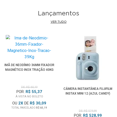
Lançamentos
VER TUDO
IMÃ DE NEODÍMIO 36MM FIXADOR
MAGNÉTICO INOX TRAÇÃO 40KG
DE: R$ 60,19
CÂMERA INSTANTÂNEA FUJIFILM
POR:
R$ 55,37
INSTAX MINI 12 (AZUL CANDY)
À VISTA NO BOLETO
OU
2
X
DE
R$ 30,09
TOTAL PARCELADO
R$ 60,19
DE: R$ 574,99
POR:
R$ 528,99