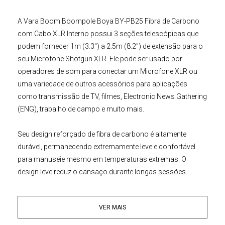
A
Vara Boom Boompole
Boya BY-PB25 Fibra de Carbono
com Cabo XLR Interno
possui 3 seções telescópicas que
podem fornecer 1m (3.3") a 2.5m (8.2") de extensão para o
seu
Microfone Shotgun XLR
. Ele pode ser usado por
operadores de som para conectar um Microfone XLR ou
uma variedade de outros acessórios para aplicações
como transmissão de TV, filmes, Electronic News Gathering
(ENG), trabalho de campo e muito mais.
Seu design reforçado de fibra de carbono é altamente
durável, permanecendo extremamente leve e confortável
para manuseie mesmo em temperaturas extremas. O
design leve reduz o cansaço durante longas sessões.
Além disso, a
Vara Boom XLR BYPB25
possui um cabo
VER MAIS
interno espiral e uma Conexão XLR na base. Um total de três
seções telescópio de fibra de carbono entre 1m a 2.5m e irá