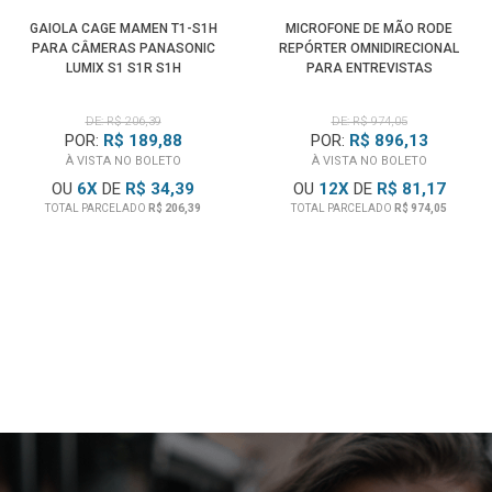
GAIOLA CAGE MAMEN T1-S1H
MICROFONE DE MÃO RODE
PARA CÂMERAS PANASONIC
REPÓRTER OMNIDIRECIONAL
LUMIX S1 S1R S1H
PARA ENTREVISTAS
DE: R$ 206,39
DE: R$ 974,05
POR:
R$ 189,88
POR:
R$ 896,13
À VISTA NO BOLETO
À VISTA NO BOLETO
OU
6
X
DE
R$ 34,39
OU
12
X
DE
R$ 81,17
TOTAL PARCELADO
R$ 206,39
TOTAL PARCELADO
R$ 974,05