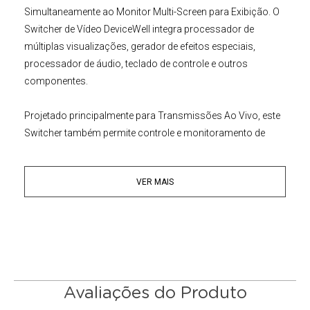
Simultaneamente ao Monitor Multi-Screen para Exibição. O
Switcher de Vídeo DeviceWell
integra processador de
múltiplas visualizações, gerador de efeitos especiais,
processador de áudio, teclado de controle e outros
componentes.
Projetado principalmente para
Transmissões Ao Vivo
, este
Switcher
também permite controle e monitoramento de
vídeo em eventos esportivos, festas, shows, entrevistas,
passarelas, livestream e outras cenas. Ele pode direcionar
VER MAIS
de forma rápida e eficaz os cinegrafistas de cada câmera
para garantir trabalhos mais ordenados.
Você pode conectar quatro câmeras para cobrir mais
ângulos, alcance médio e close-ups em transmissões ao
vivo, depois transmitir os quatro sinais HDMI ao comutador
e conectar-se ao servidor de streaming através do
Avaliações do Produto
hardware Codificador e, finalmente, através do servidor de