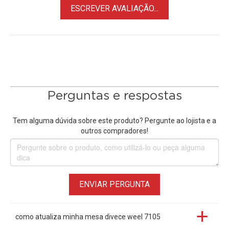
ESCREVER AVALIAÇÃO...
• Design da multifuncional portátil
• Material de metal, tamanho pequeno e peso leve
• Teclado de controle integrado
• Transições AUTO / CUT e efeitos MIX / FADE
• Suporte a controle remoto e atualização de software para
PC
• Ideal para Transmissões Ao Vivo, eventos esportivos,
Perguntas e respostas
festas, shows, entrevistas, passarelas, livestream e outras
cenas
Tem alguma dúvida sobre este produto? Pergunte ao lojista e a
outros compradores!
ENVIAR PERGUNTA
como atualiza minha mesa divece weel 7105