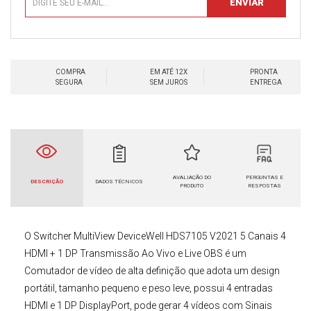
COMPRA
EM ATÉ 12X
PRONTA
SEGURA
SEM JUROS
ENTREGA
AVALIAÇÃO DO
PERGUNTAS E
DESCRIÇÃO
DADOS TÉCNICOS
PRODUTO
RESPOSTAS
O
Switcher MultiView
DeviceWell HDS7105 V2021 5 Canais 4
HDMI + 1 DP Transmissão Ao Vivo e Live OBS
é um
Comutador de vídeo de alta definição que adota um design
portátil, tamanho pequeno e peso leve, possui
4 entradas
HDMI
e
1 DP DisplayPort
, pode gerar 4 vídeos com Sinais