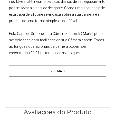
inevitáveis; até mesmo os usos diários de seu equipamento
podem levar a sinais de desgaste. Como uma segunda pele,
esta capa de silicone se encaixa sobre a sua câmera e a
protege de uma forma simples e confiável.
Esta
Capa de Silicone para Câmera Canon
5D Mark II
pode
ser colocada com facilidade da sua Câmera canon. Todas
as funções operacionais da câmera podem ser
encontradas 01:01 na tampa, de modo que a
funcionalidade completa é garantida sem restrições.
VER MAIS
O acesso ao cartão de memória e do compartimento da
bateria também é dada. Além disso, as superfícies de
aderência antiderrapante nas partes mais importante
fornecer o aperto compacto e estabilidade segura. Parte
inferior aberta para o encaixe e o uso de seu
Battery Grip
junto com a
Capa de Silicone para Canon 5D Mark II
.
Avaliações do Produto