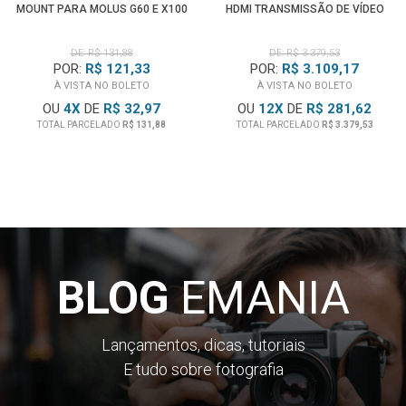
MOUNT PARA MOLUS G60 E X100
HDMI TRANSMISSÃO DE VÍDEO
DE: R$ 131,88
DE: R$ 3.379,53
POR:
R$ 121,33
POR:
R$ 3.109,17
À VISTA NO BOLETO
À VISTA NO BOLETO
OU
4
X
DE
R$ 32,97
OU
12
X
DE
R$ 281,62
TOTAL PARCELADO
R$ 131,88
TOTAL PARCELADO
R$ 3.379,53
BLOG
EMANIA
Lançamentos, dicas, tutoriais
E tudo sobre fotografia