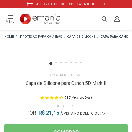
ATÉ
12X
E PREÇO ESPECIAL
NO BOLETO
MENU
PROTEÇÃO PARA CÂMERAS
CAPA DE SILICONE
CAPA PARA CANON
DISCOVERED
5502
Capa de Silicone para Canon 5D Mark II
(
)
57
Avaliações
R$ 22,99
POR:
R$ 21,15
À VISTA NO BOLETO OU PIX