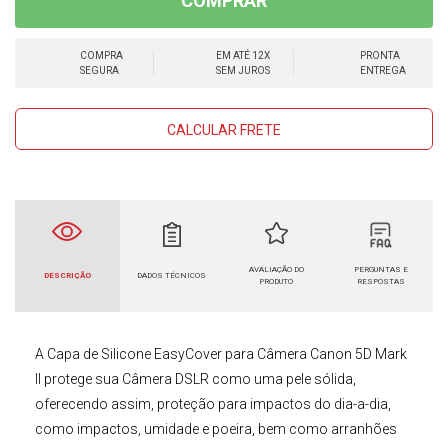
COMPRAR
COMPRA
EM ATÉ 12X
PRONTA
SEGURA
SEM JUROS
ENTREGA
CALCULAR FRETE
AVALIAÇÃO DO
PERGUNTAS E
DESCRIÇÃO
DADOS TÉCNICOS
PRODUTO
RESPOSTAS
A
Capa de Silicone EasyCover para Câmera Canon 5D Mark
II
protege sua
Câmera DSLR
como uma pele sólida,
oferecendo assim, proteção para impactos do dia-a-dia,
como impactos, umidade e poeira, bem como arranhões