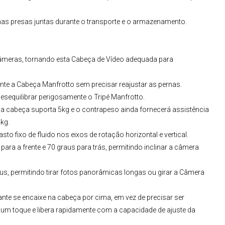
rnas presas juntas durante o transporte e o armazenamento.
Câmeras, tornando esta Cabeça de Vídeo adequada para
ente a
Cabeça Manfrotto
sem precisar reajustar as pernas.
esequilibrar perigosamente o
Tripé Manfrotto
.
 a cabeça suporta 5kg e o contrapeso ainda fornecerá assistência
kg.
to fixo de fluido nos eixos de rotação horizontal e vertical.
ara a frente e 70 graus para trás, permitindo inclinar a câmera
us, permitindo tirar fotos panorâmicas longas ou girar a Câmera
zante se encaixe na cabeça por cima, em vez de precisar ser
de um toque e libera rapidamente com a capacidade de ajuste da