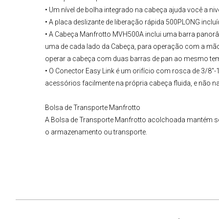
• Um nível de bolha integrado na cabeça ajuda você a niv
• A placa deslizante de liberação rápida 500PLONG incluí
• A
Cabeça
Manfrotto
MVH500A
inclui uma barra panor
uma de cada lado da Cabeça, para operação com a mão 
operar a cabeça com duas barras de pan ao mesmo te
• O Conector Easy Link é um orifício com rosca de 3/8"-1
acessórios facilmente na própria cabeça fluida, e não n
Bolsa de Transporte Manfrotto
A Bolsa de Transporte Manfrotto acolchoada mantém seu
o armazenamento ou transporte.