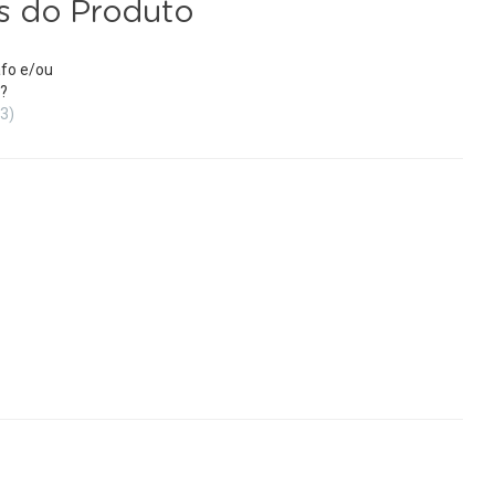
s do Produto
fo e/ou
?
(3)