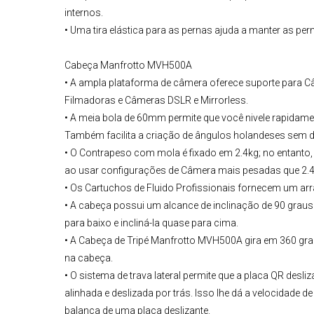
internos.
• Uma tira elástica para as pernas ajuda a manter as pe
Cabeça Manfrotto MVH500A
• A ampla plataforma de câmera oferece suporte para 
Filmadoras e Câmeras DSLR e Mirrorless.
• A meia bola de 60mm permite que você nivele rapidam
Também facilita a criação de ângulos holandeses sem d
• O Contrapeso com mola é fixado em 2.4kg; no entanto,
ao usar configurações de Câmera mais pesadas que 2.4
• Os Cartuchos de Fluido Profissionais fornecem um arras
• A cabeça possui um alcance de inclinação de 90 graus p
para baixo e incliná-la quase para cima.
• A
Cabeça de Tripé Manfrotto
MVH500A
gira em 360 gra
na cabeça.
• O sistema de trava lateral permite que a placa QR desli
alinhada e deslizada por trás. Isso lhe dá a velocidade 
balança de uma placa deslizante.