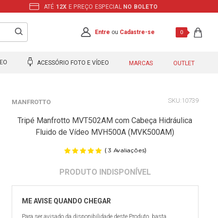
ATÉ
12X
E PREÇO ESPECIAL
NO BOLETO
Entre
ou
Cadastre-se
0
DEO
ACESSÓRIO FOTO E VÍDEO
MARCAS
OUTLET
10739
MANFROTTO
Tripé Manfrotto MVT502AM com Cabeça Hidráulica
Fluido de Vídeo MVH500A (MVK500AM)
(
)
3
Avaliações
Para ser avisado da disponibilidade deste Produto, basta