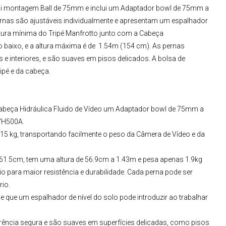
ui montagem Ball de 75mm e inclui um Adaptador bowl de 75mm a
ernas são ajustáveis individualmente e apresentam um espalhador
altura mínima do
Tripé Manfrotto
junto com a
Cabeça
 baixo, e a altura máxima é de 1.54m (154 cm). As pernas
e interiores, e são suaves em pisos delicados. A bolsa de
ripé e da cabeça.
abeça Hidráulica Fluido de Vídeo
um Adaptador bowl de 75mm a
VH500A
.
15 kg, transportando facilmente o peso da Câmera de Vídeo e da
61.5cm, tem uma altura de 56.9cm a 1.43m e pesa apenas 1.9kg
o para maior resistência e durabilidade. Cada perna pode ser
io.
ade que um espalhador de nível do solo pode introduzir ao trabalhar
ência segura e são suaves em superfícies delicadas, como pisos