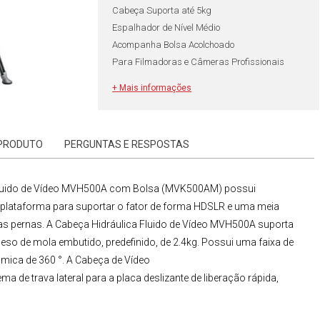
Cabeça Suporta até 5kg
Espalhador de Nível Médio
Acompanha Bolsa Acolchoado
Para Filmadoras e Câmeras Profissionais
+ Mais informações
 PRODUTO
PERGUNTAS E RESPOSTAS
Fluido de Vídeo MVH500A com Bolsa (MVK500AM)
possui
lataforma para suportar o fator de forma HDSLR e uma meia
as pernas. A
Cabeça Hidráulica Fluido de Vídeo MVH500A
suporta
o de mola embutido, predefinido, de 2.4kg. Possui uma faixa de
mica de 360 °. A
Cabeça de Vídeo
 de trava lateral para a placa deslizante de liberação rápida,