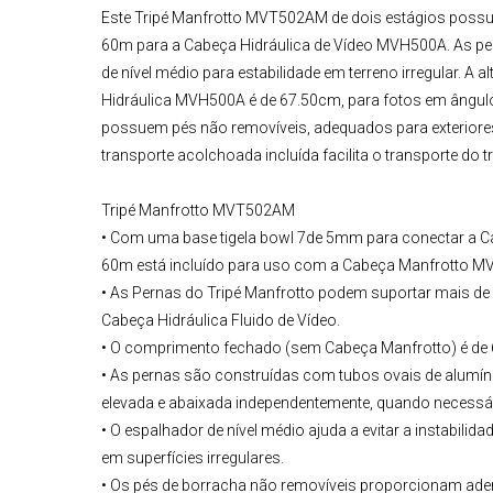
Este
Tripé Manfrotto MVT502AM
de dois estágios poss
60m para a
Cabeça Hidráulica de Vídeo
MVH500A
. As p
de nível médio para estabilidade em terreno irregular. A 
Hidráulica
MVH500A
é de 67.50cm, para fotos em ângulo
possuem pés não removíveis, adequados para exteriores 
transporte acolchoada incluída facilita o transporte do t
Tripé Manfrotto MVT502AM
• Com uma base tigela bowl 7de 5mm para conectar a
C
60m está incluído para uso com a
Cabeça Manfrotto M
• As Pernas do Tripé Manfrotto podem suportar mais de 
Cabeça Hidráulica Fluido de Vídeo.
• O comprimento fechado (sem Cabeça Manfrotto) é de 
• As pernas são construídas com tubos ovais de alumíni
elevada e abaixada independentemente, quando necessár
• O espalhador de nível médio ajuda a evitar a instabilid
em superfícies irregulares.
• Os pés de borracha não removíveis proporcionam ader