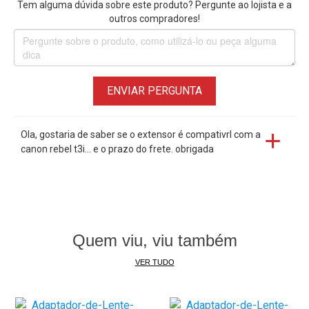
Tem alguma dúvida sobre este produto? Pergunte ao lojista e a
imagens de melhor qualidade
outros compradores!
Cada anel lhe traz mais perto o assunto à medida que
aumenta a distância entre a lente e a câmera
ENVIAR PERGUNTA
Ola, gostaria de saber se o extensor é compativrl com a
canon rebel t3i... e o prazo do frete. obrigada
Quem viu, viu também
VER TUDO