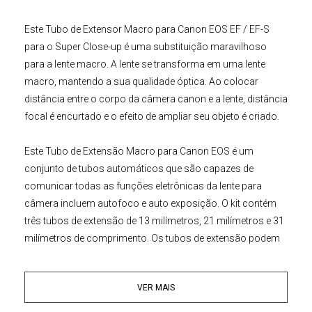
Este
Tubo de Extensor Macro para Canon EOS EF / EF-S
para o
Super Close-up
é uma substituição maravilhoso
para a
lente macro
. A lente se transforma em uma lente
macro, mantendo a sua qualidade óptica. Ao colocar
distância entre o corpo da câmera canon e a lente, distância
focal é encurtado e o efeito de ampliar seu objeto é criado.
Este
Tubo de Extensão Macro para
Canon
EOS
é um
conjunto de tubos automáticos que são capazes de
comunicar todas as funções eletrônicas da lente para
câmera incluem autofoco e auto exposição. O kit contém
três tubos de extensão de 13 milímetros, 21 milímetros e 31
milímetros de comprimento. Os tubos de extensão podem
ser usada isoladamente ou somados para a fotografia
macro extrema. Sem outros componentes ópticos são
VER MAIS
adicionados com este kit, para que a imagem vai preservar
as propriedades ópticas originais da lente.