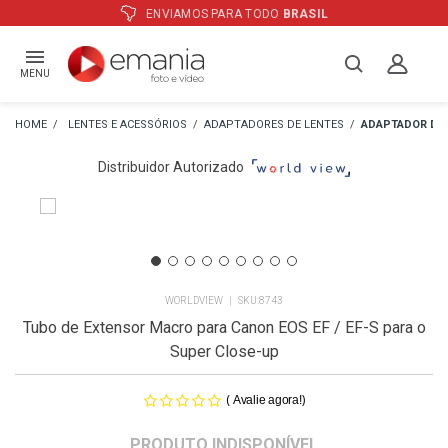
ATÉ
12X
E PREÇO ESPECIAL
NO BOLETO
MENU
LENTES E ACESSÓRIOS
ADAPTADORES DE LENTES
ADAPTADOR DE 
Distribuidor Autorizado
WORLDVIEW
8743
Tubo de Extensor Macro para Canon EOS EF / EF-S para o
Super Close-up
(
)
Avalie agora!