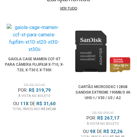
VER TUDO
GAIOLA CAGE MAMEN CCF-XT
PARA CÂMERA FUJIFILM X-T10, X-
T20, X-T30 E X-T30II
DE: R$ 347,60
CARTÃO MICROSDXC 128GB
POR:
R$ 319,79
SANDISK EXTREME 190MB/S 4K
À VISTA NO BOLETO
UHS-I / V30 / U3 / A2
OU
11
X
DE
R$ 31,60
TOTAL PARCELADO
R$ 347,60
DE: R$ 290,40
POR:
R$ 267,17
À VISTA NO BOLETO
OU
9
X
DE
R$ 32,26
TOTAL PARCELADO
R$ 290,40